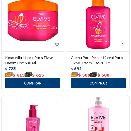
Mascarilla L'oreal Paris Elvive
Crema Para Peinar L'oreal Paris
Dream Liso 300 Ml.
Elvive Dream Liso 300 Ml.
723
692
$
$
$
615
$
615
$
588
$
588