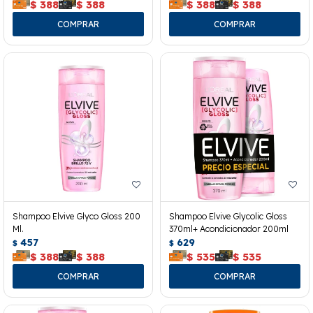
$
388
$
388
$
388
$
388
Shampoo Elvive Glyco Gloss 200
Shampoo Elvive Glycolic Gloss
Ml.
370ml+ Acondicionador 200ml
457
629
$
$
$
388
$
388
$
535
$
535