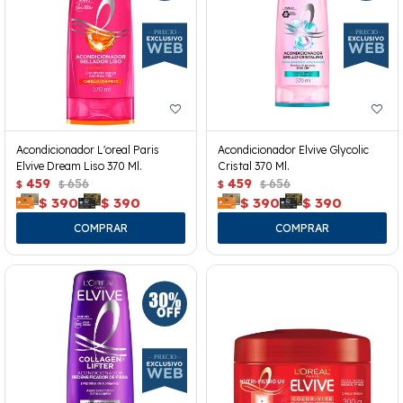
Acondicionador L'oreal Paris
Acondicionador Elvive Glycolic
Elvive Dream Liso 370 Ml.
Cristal 370 Ml.
459
656
459
656
$
$
$
$
$
390
$
390
$
390
$
390