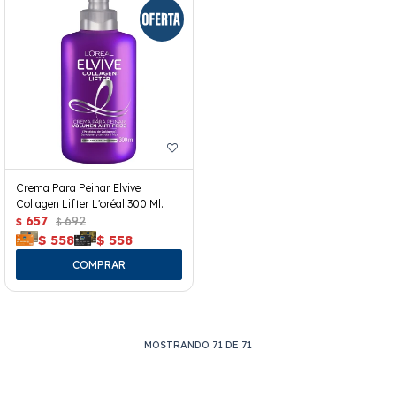
Crema Para Peinar Elvive
Collagen Lifter L'oréal 300 Ml.
657
692
$
$
$
558
$
558
MOSTRANDO
71
DE
71