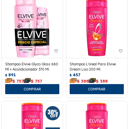
Shampoo Elvive Glyco Gloss 680
Shampoo L'oreal Paris Elvive
Ml + Acondicionador 370 Ml.
Dream Liso 200 Ml.
891
457
$
$
$
757
$
757
$
388
$
388