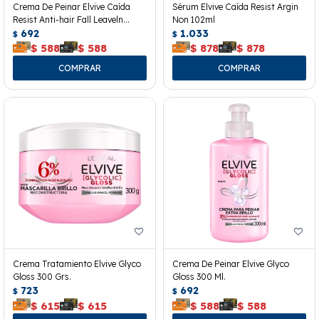
Crema De Peinar Elvive Caída
Sérum Elvive Caída Resist Argin
Resist Anti-hair Fall Leaveln
Non 102ml
300grs.
692
1.033
$
$
$
588
$
588
$
878
$
878
Crema Tratamiento Elvive Glyco
Crema De Peinar Elvive Glyco
Gloss 300 Grs.
Gloss 300 Ml.
723
692
$
$
$
615
$
615
$
588
$
588