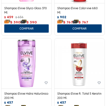
Shampoo Elvive Glyco Gloss 370
Shampoo Elvive Colorvive 680
Ml.
Ml.
459
656
902
$
$
$
$
390
$
390
$
767
$
767
Shampoo Elvive Hidra Halurónico
Shampoo Elvive R. Total 5 Keratin
200 Ml.
200 Ml.
457
457
$
$