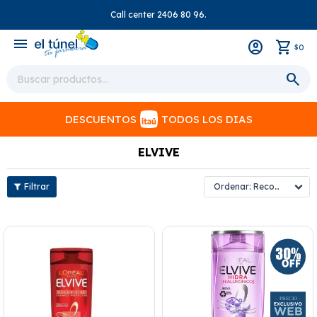
Call center 2406 80 96.
close
menu
0
$
DESCUENTOS
TODOS LOS DIAS
ELVIVE
Recomendados