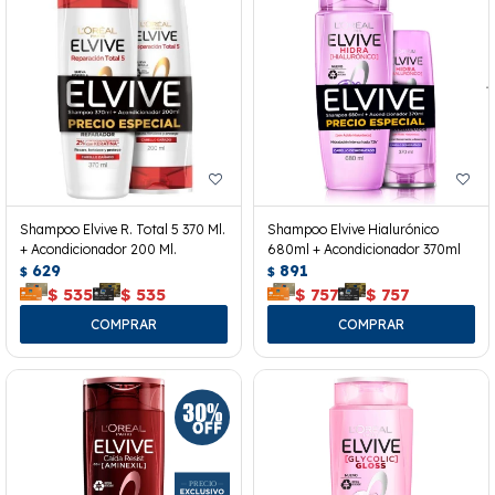
Shampoo Elvive R. Total 5 370 Ml.
Shampoo Elvive Hialurónico
+ Acondicionador 200 Ml.
680ml + Acondicionador 370ml
629
891
$
$
$
535
$
535
$
757
$
757