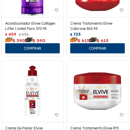
Acondicionador Elvive Collagen
Crema Tratamiento Elvive
Lifter L'oréal Paris 370 Ml.
Colorvive 300 Ml.
459
656
723
$
$
$
$
390
$
390
$
615
$
615
Crema De Peinar Elvive
Crema Tratamiento Elvive Rt5