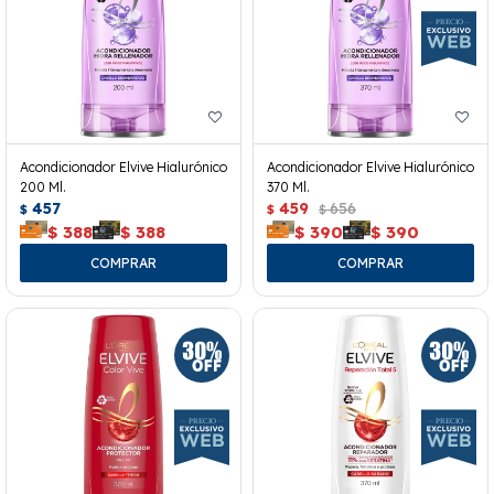
Acondicionador Elvive Hialurónico
Acondicionador Elvive Hialurónico
200 Ml.
370 Ml.
457
459
656
$
$
$
$
388
$
388
$
390
$
390