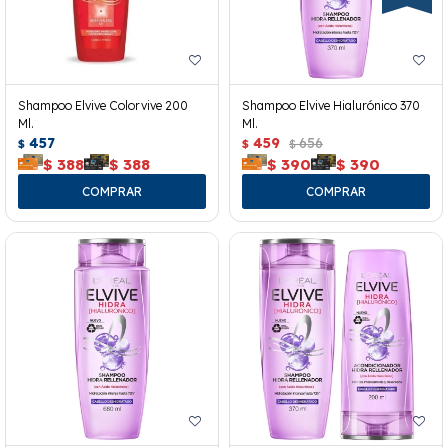
Shampoo Elvive Colorvive 200
Shampoo Elvive Hialurónico 370
Ml.
Ml.
457
459
656
$
$
$
$
388
$
388
$
390
$
390