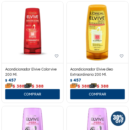
Acondicionador Elvive Colorvive
Acondicionador Elvive óleo
200 Ml.
Extraordinario 200 Ml.
457
457
$
$
$
388
$
388
$
388
$
388