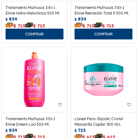
Tratamiento Multiusos 3 En 1
Tratamiento Multiusos 3 En 1
Elvive Hidra Hialurónico 500 Ml.
Elvive Rearación Total 5 500 Ml.
839
839
$
$
$
713
$
713
$
713
$
713
Tratamiento Multiusos 3 En 1
L'oreal Paris Glycolic Cristal
Elvive Dream Liso 500 Ml.
Mascarilla Capilar 300 Grs.
839
723
$
$
$
713
$
713
$
615
$
615