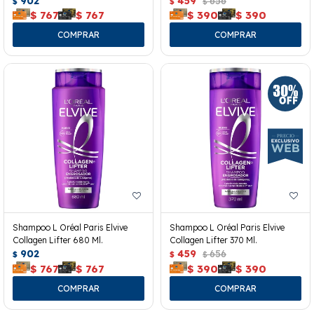
902
459
656
$
$
$
$
767
$
767
$
390
$
390
Shampoo L Oréal Paris Elvive
Shampoo L Oréal Paris Elvive
Collagen Lifter 680 Ml.
Collagen Lifter 370 Ml.
902
459
656
$
$
$
$
767
$
767
$
390
$
390