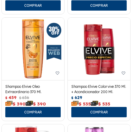
Shampoo Elvive Oleo
Shampoo Elvive Colorvive 370 Ml.
Extraordinario 370 Ml.
+ Acondicionador 200 Ml.
459
656
629
$
$
$
$
390
$
390
$
535
$
535