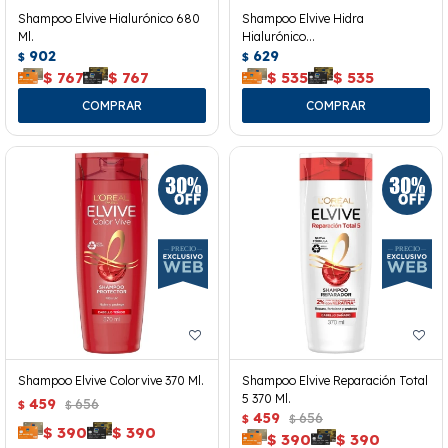
Shampoo Elvive Hialurónico 680
Shampoo Elvive Hidra
Ml.
Hialurónico
902
370ml+acondicionador 200ml
629
$
$
$
767
$
767
$
535
$
535
Shampoo Elvive Colorvive 370 Ml.
Shampoo Elvive Reparación Total
5 370 Ml.
459
656
$
$
459
656
$
$
$
390
$
390
$
390
$
390