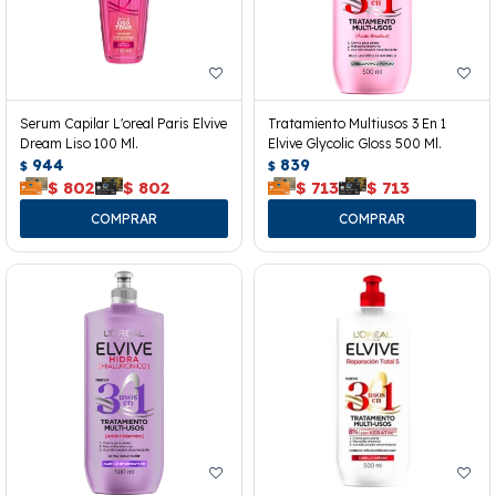
Serum Capilar L'oreal Paris Elvive
Tratamiento Multiusos 3 En 1
Dream Liso 100 Ml.
Elvive Glycolic Gloss 500 Ml.
944
839
$
$
$
802
$
802
$
713
$
713