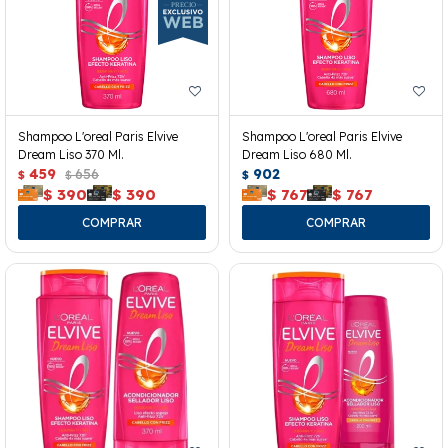
Shampoo L'oreal Paris Elvive
Shampoo L'oreal Paris Elvive
Dream Liso 370 Ml.
Dream Liso 680 Ml.
459
656
902
$
$
$
$
390
$
390
$
767
$
767