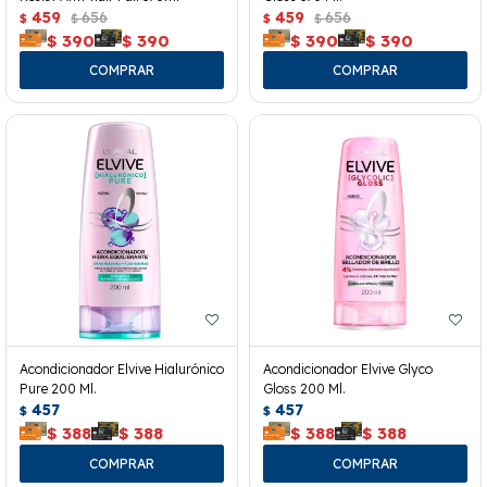
459
656
459
656
$
$
$
$
$
390
$
390
$
390
$
390
Acondicionador Elvive Hialurónico
Acondicionador Elvive Glyco
Pure 200 Ml.
Gloss 200 Ml.
457
457
$
$
$
388
$
388
$
388
$
388