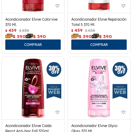
Acondicionador Elvive Colorvive
Acondicionador Elvive Reparación
370 Ml.
Total 5 370 Ml.
459
656
459
656
$
$
$
$
$
390
$
390
$
390
$
390
Acondicionador Elvive Caída
Acondicionador Elvive Glyco
Resist Anti-hair Fall 370ml
Gloss 370 Ml.