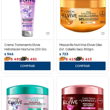
Crema Tratamiento Elvive
Mascarilla Nutritiva Elvive Oleo
Hidratación Nocturna 200 Grs.
Ext. Cabello Seco 300grs
566
723
$
$
$
481
$
481
$
615
$
615