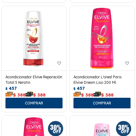
Acondicionador Elvive Reparación
Acondicionador L'oreal Paris
Total 5 Keratin
Elvive Dream Liso 200 Ml.
457
457
$
$
$
388
$
388
$
388
$
388