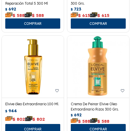
Reparación Total 5 300 Ml
300 Grs.
692
723
$
$
$
588
$
588
$
615
$
615
Elvive óleo Extraordinario 100 Ml.
Crema De Peinar Elvive Oleo
Extraordinario Rizos 300 Grs.
944
$
692
$
$
802
$
802
$
588
$
588