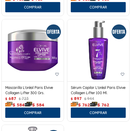
Mascarilla L'oréal Paris Elvive
Sérum Capilar L'oréal Paris Elvive
Collagen Lifter 300 Grs.
Collagen Lifter 100 Ml.
687
723
897
944
$
$
$
$
$
584
$
584
$
762
$
762