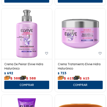
Crema De Peinar Elvive Hidra
Crema Tratamiento Elvive Hidra
Hialurónico
Hialurónico
692
723
$
$
$
588
$
588
$
615
$
615