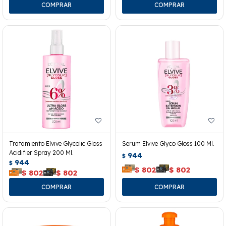
Tratamiento Elvive Glycolic Gloss
Serum Elvive Glyco Gloss 100 Ml.
Acidifier Spray 200 Ml.
944
$
944
$
$
802
$
802
$
802
$
802