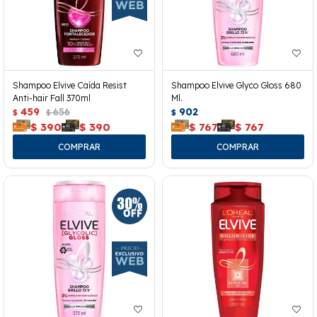
Shampoo Elvive Caída Resist
Shampoo Elvive Glyco Gloss 680
Anti-hair Fall 370ml
Ml.
459
656
902
$
$
$
$
390
$
390
$
767
$
767