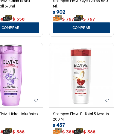
vive Caída Resist
Shampoo Elvive Glyco Gloss 680
Fall 370ml
Ml.
902
$
58
$
558
$
767
$
767
vive Hidra Halurónico
Shampoo Elvive R. Total 5 Keratin
200 Ml.
457
$
88
$
388
$
388
$
388