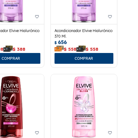
ador Elvive Hialurónico
Acondicionador Elvive Hialurónico
370 Ml.
656
$
88
$
388
$
558
$
558