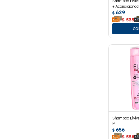
Shampoo Elvive 
+ Acondicionad
629
$
$
535
Shampoo Elvive
Ml.
656
$
$
558