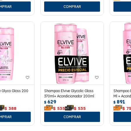
 Glyco Gloss 200
Shampoo Elvive Glycolic Gloss
Shampoo E
370ml+ Acondicionador 200ml
Ml + Acond
629
891
$
$
$
388
$
535
$
535
$
7