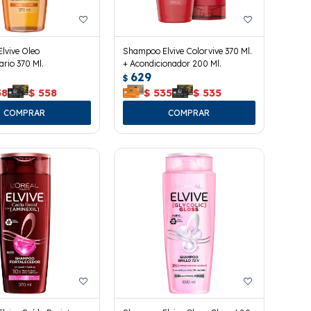
lvive Oleo
Shampoo Elvive Colorvive 370 Ml.
ario 370 Ml.
+ Acondicionador 200 Ml.
629
$
58
$
558
$
535
$
535