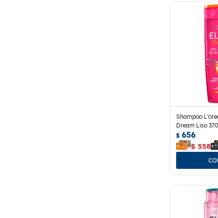
Shampoo L'oreal
Dream Liso 370
656
$
$
558