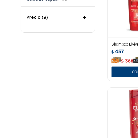
Precio
($)
Shampoo Elvive
457
$
$
388