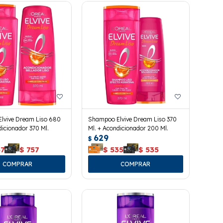
lvive Dream Liso 680
Shampoo Elvive Dream Liso 370
dicionador 370 Ml.
Ml. + Acondicionador 200 Ml.
629
$
57
$
757
$
535
$
535