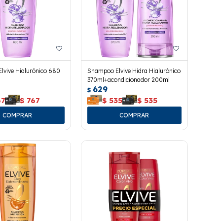
lvive Hialurónico 680
Shampoo Elvive Hidra Hialurónico
370ml+acondicionador 200ml
629
$
67
$
767
$
535
$
535