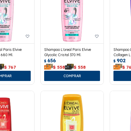
 Paris Elvive
Shampoo L'oreal Paris Elvive
Shampoo L 
l 680 Ml.
Glycolic Cristal 370 Ml.
Collagen L
656
902
$
$
$
767
$
558
$
558
$
7