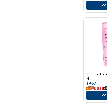
Shampoo Elvive
Ml.
457
$
$
388