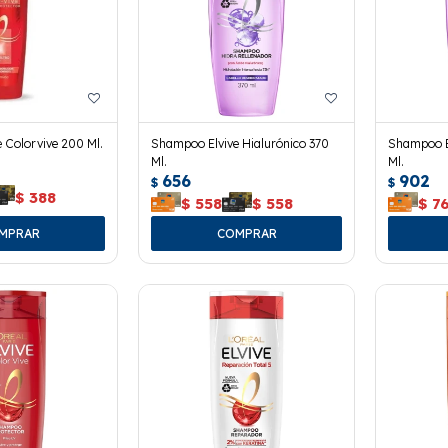
 Colorvive 200 Ml.
Shampoo Elvive Hialurónico 370
Shampoo E
Ml.
Ml.
656
902
$
$
$
388
$
558
$
558
$
7