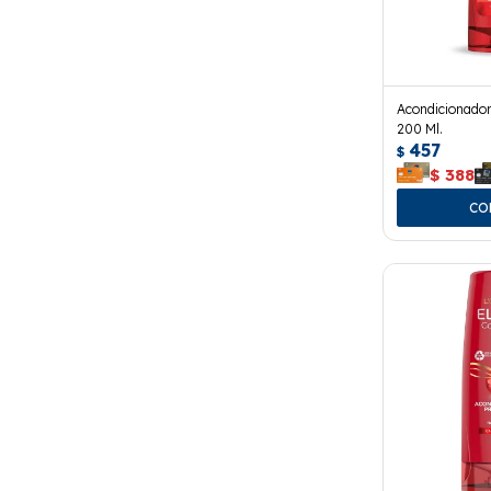
Acondicionador 
200 Ml.
457
$
$
388