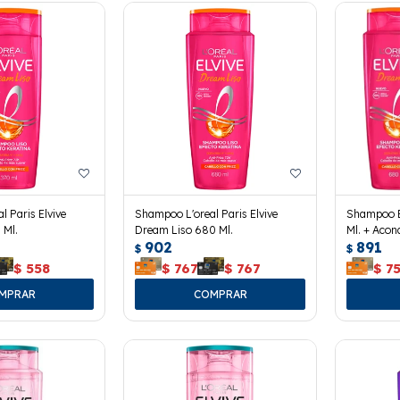
 Paris Elvive
Shampoo L'oreal Paris Elvive
Shampoo E
 Ml.
Dream Liso 680 Ml.
Ml. + Acon
902
891
$
$
$
558
$
767
$
767
$
7