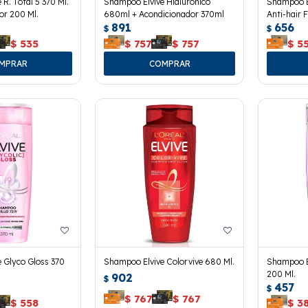
R. Total 5 370 Ml.
Shampoo Elvive Hialurónico
Shampoo El
or 200 Ml.
680ml + Acondicionador 370ml
Anti-hair 
891
656
$
$
$
535
$
757
$
757
$
5
 Glyco Gloss 370
Shampoo Elvive Colorvive 680 Ml.
Shampoo El
200 Ml.
902
$
457
$
$
767
$
767
$
558
$
3