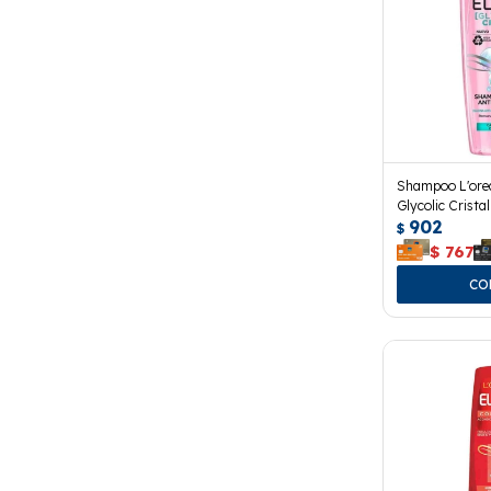
Shampoo L'oreal
Glycolic Crista
902
$
$
767