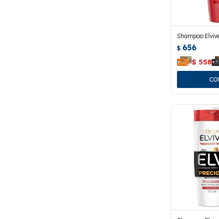
Shampoo Elvive
656
$
$
558