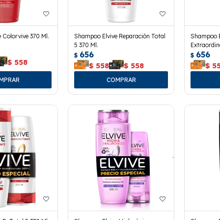
 Colorvive 370 Ml.
Shampoo Elvive Reparación Total
Shampoo E
5 370 Ml.
Extraordin
656
656
$
$
$
558
$
558
$
558
$
5