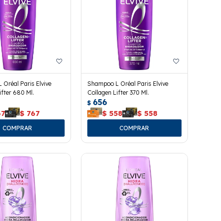
Oréal Paris Elvive
Shampoo L Oréal Paris Elvive
ifter 680 Ml.
Collagen Lifter 370 Ml.
656
$
67
$
767
$
558
$
558