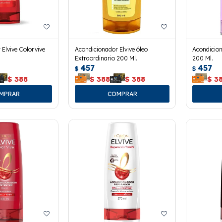
Elvive Colorvive
Acondicionador Elvive óleo
Acondicion
Extraordinario 200 Ml.
200 Ml.
457
457
$
$
$
388
$
388
$
388
$
3