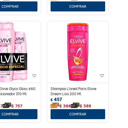
lvive Glyco Gloss 680
Shampoo L'oreal Paris Elvive
icionador 370 Ml.
Dream Liso 200 Ml.
457
$
57
$
757
$
388
$
388