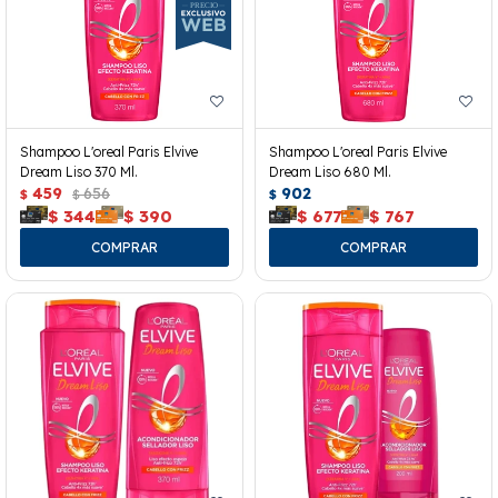
Shampoo L'oreal Paris Elvive
Shampoo L'oreal Paris Elvive
Dream Liso 370 Ml.
Dream Liso 680 Ml.
459
656
902
$
$
$
$
344
$
390
$
677
$
767