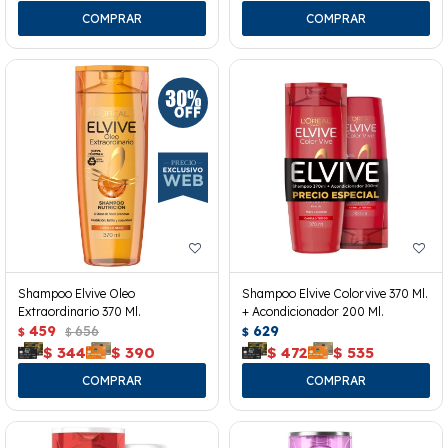
Shampoo Elvive Oleo
Shampoo Elvive Colorvive 370 Ml.
Extraordinario 370 Ml.
+ Acondicionador 200 Ml.
459
656
629
$
$
$
$
344
$
390
$
472
$
535