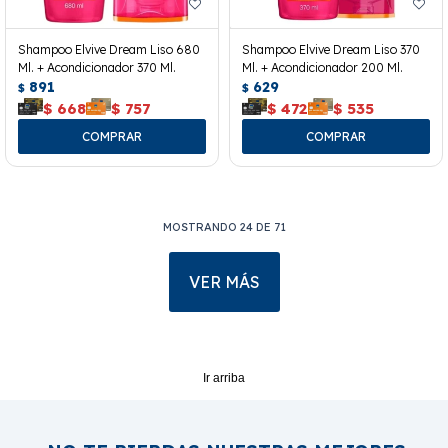
Shampoo Elvive Dream Liso 680
Shampoo Elvive Dream Liso 370
Ml. + Acondicionador 370 Ml.
Ml. + Acondicionador 200 Ml.
891
629
$
$
$
668
$
757
$
472
$
535
MOSTRANDO
24
DE
71
VER MÁS
Ir arriba