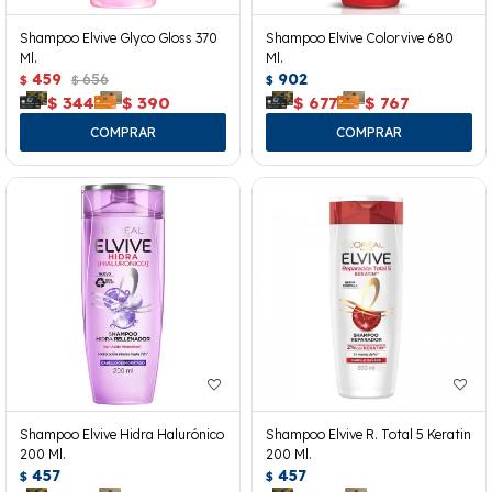
Shampoo Elvive Glyco Gloss 370
Shampoo Elvive Colorvive 680
Ml.
Ml.
459
656
902
$
$
$
$
344
$
390
$
677
$
767
Shampoo Elvive Hidra Halurónico
Shampoo Elvive R. Total 5 Keratin
200 Ml.
200 Ml.
457
457
$
$