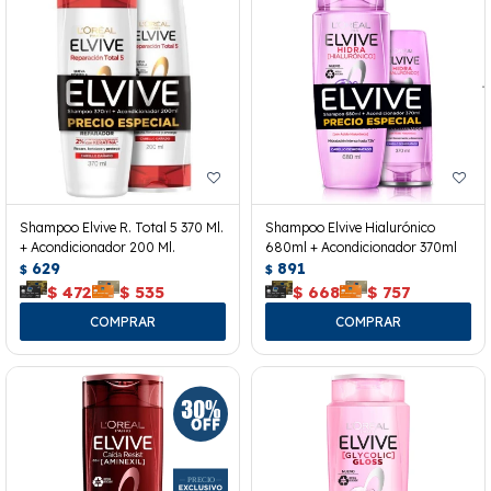
Shampoo Elvive R. Total 5 370 Ml.
Shampoo Elvive Hialurónico
+ Acondicionador 200 Ml.
680ml + Acondicionador 370ml
629
891
$
$
$
472
$
535
$
668
$
757