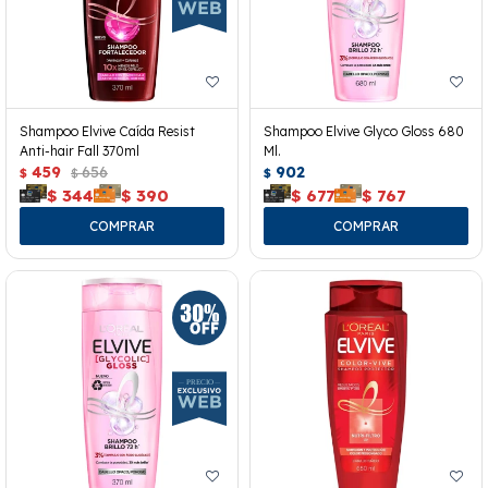
Shampoo Elvive Caída Resist
Shampoo Elvive Glyco Gloss 680
Anti-hair Fall 370ml
Ml.
459
656
902
$
$
$
$
344
$
390
$
677
$
767