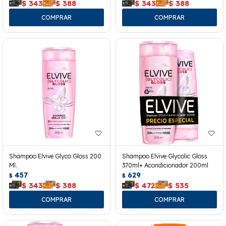
$
343
$
388
$
343
$
388
Shampoo Elvive Glyco Gloss 200
Shampoo Elvive Glycolic Gloss
Ml.
370ml+ Acondicionador 200ml
457
629
$
$
$
343
$
388
$
472
$
535