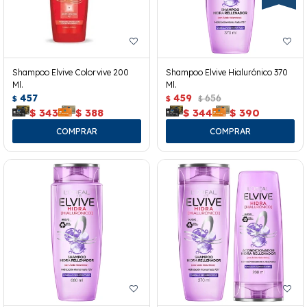
Shampoo Elvive Colorvive 200
Shampoo Elvive Hialurónico 370
Ml.
Ml.
457
459
656
$
$
$
$
343
$
388
$
344
$
390