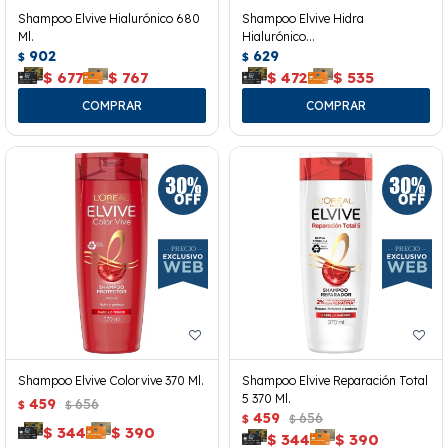
Shampoo Elvive Hialurónico 680
Shampoo Elvive Hidra
Ml.
Hialurónico
902
370ml+acondicionador 200ml
629
$
$
$
677
$
767
$
472
$
535
Shampoo Elvive Colorvive 370 Ml.
Shampoo Elvive Reparación Total
5 370 Ml.
459
656
$
$
459
656
$
$
$
344
$
390
$
344
$
390