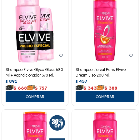
Shampoo Elvive Glyco Gloss 680
Shampoo L'oreal Paris Elvive
Ml + Acondicionador 370 Ml.
Dream Liso 200 Ml.
891
457
$
$
$
668
$
757
$
343
$
388