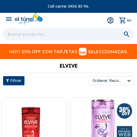
Call center 2406 80 96.
close
menu
0
$
HOY! 25% OFF CON TARJETAS
SELECCIONADAS.
ELVIVE
Recomendados