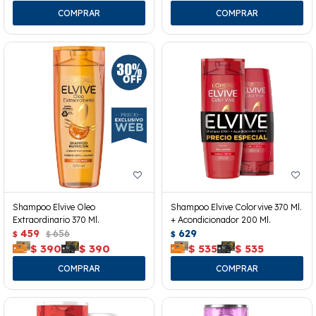
Shampoo Elvive Oleo
Shampoo Elvive Colorvive 370 Ml.
Extraordinario 370 Ml.
+ Acondicionador 200 Ml.
459
656
629
$
$
$
$
390
$
390
$
535
$
535