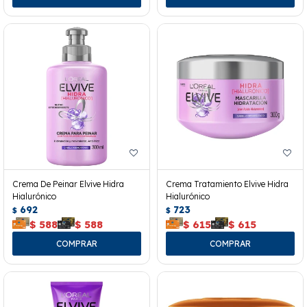
Crema De Peinar Elvive Hidra
Crema Tratamiento Elvive Hidra
Hialurónico
Hialurónico
692
723
$
$
$
588
$
588
$
615
$
615