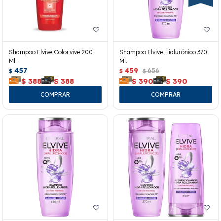
Shampoo Elvive Colorvive 200
Shampoo Elvive Hialurónico 370
Ml.
Ml.
457
459
656
$
$
$
$
388
$
388
$
390
$
390