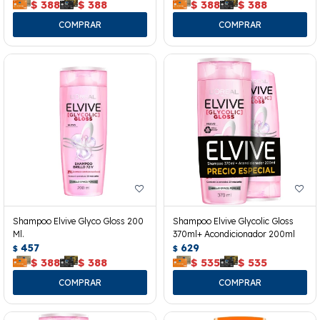
$
388
$
388
$
388
$
388
Shampoo Elvive Glyco Gloss 200
Shampoo Elvive Glycolic Gloss
Ml.
370ml+ Acondicionador 200ml
457
629
$
$
$
388
$
388
$
535
$
535