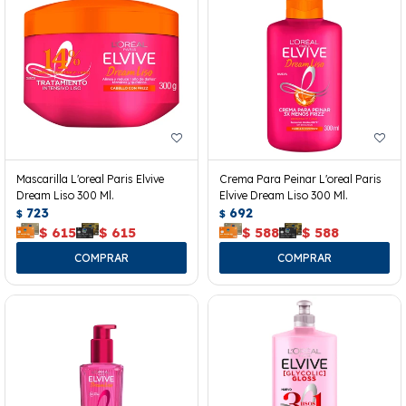
Mascarilla L'oreal Paris Elvive
Crema Para Peinar L'oreal Paris
Dream Liso 300 Ml.
Elvive Dream Liso 300 Ml.
723
692
$
$
$
615
$
615
$
588
$
588