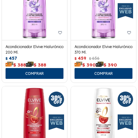
Acondicionador Elvive Hialurónico
Acondicionador Elvive Hialurónico
200 Ml.
370 Ml.
457
459
656
$
$
$
$
388
$
388
$
390
$
390