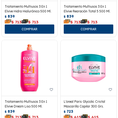
Tratamiento Multiusos 3 En 1
Tratamiento Multiusos 3 En 1
Elvive Hidra Hialurónico 500 Ml.
Elvive Rearación Total 5 500 Ml.
839
839
$
$
$
713
$
713
$
713
$
713
Tratamiento Multiusos 3 En 1
L'oreal Paris Glycolic Cristal
Elvive Dream Liso 500 Ml.
Mascarilla Capilar 300 Grs.
839
723
$
$
$
713
$
713
$
615
$
615