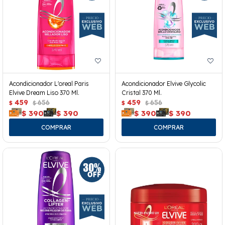
Acondicionador L'oreal Paris
Acondicionador Elvive Glycolic
Elvive Dream Liso 370 Ml.
Cristal 370 Ml.
459
656
459
656
$
$
$
$
$
390
$
390
$
390
$
390