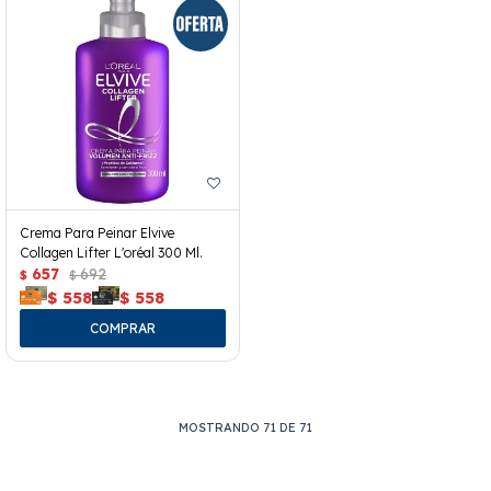
Crema Para Peinar Elvive
Collagen Lifter L'oréal 300 Ml.
657
692
$
$
$
558
$
558
MOSTRANDO
71
DE
71