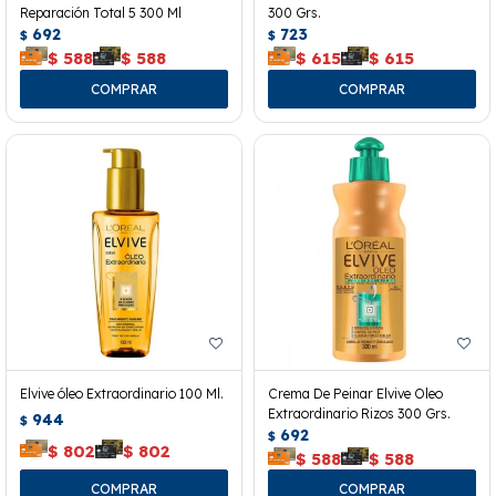
Reparación Total 5 300 Ml
300 Grs.
692
723
$
$
$
588
$
588
$
615
$
615
Elvive óleo Extraordinario 100 Ml.
Crema De Peinar Elvive Oleo
Extraordinario Rizos 300 Grs.
944
$
692
$
$
802
$
802
$
588
$
588