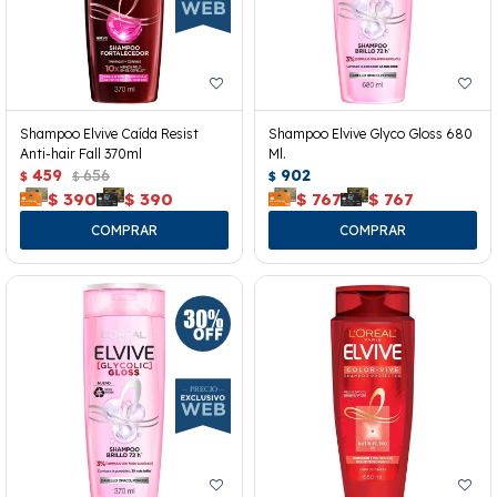
Shampoo Elvive Caída Resist
Shampoo Elvive Glyco Gloss 680
Anti-hair Fall 370ml
Ml.
459
656
902
$
$
$
$
390
$
390
$
767
$
767