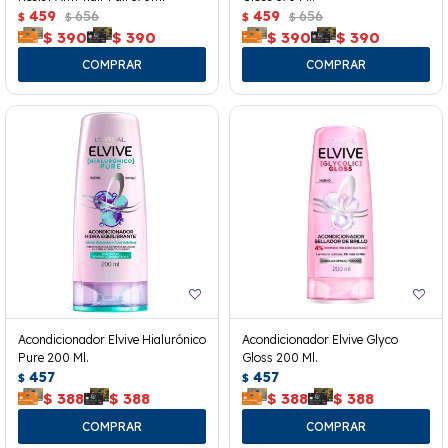
459
656
459
656
$
$
$
$
$
390
$
390
$
390
$
390
Acondicionador Elvive Hialurónico
Acondicionador Elvive Glyco
Pure 200 Ml.
Gloss 200 Ml.
457
457
$
$
$
388
$
388
$
388
$
388