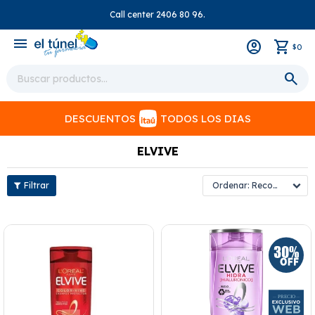
Call center 2406 80 96.
close
menu
0
$
DESCUENTOS
TODOS LOS DIAS
ELVIVE
Recomendados