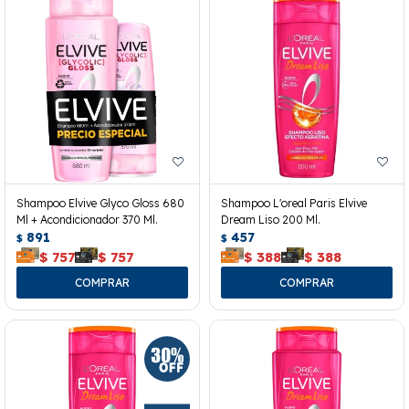
Shampoo Elvive Glyco Gloss 680
Shampoo L'oreal Paris Elvive
Ml + Acondicionador 370 Ml.
Dream Liso 200 Ml.
891
457
$
$
$
757
$
757
$
388
$
388