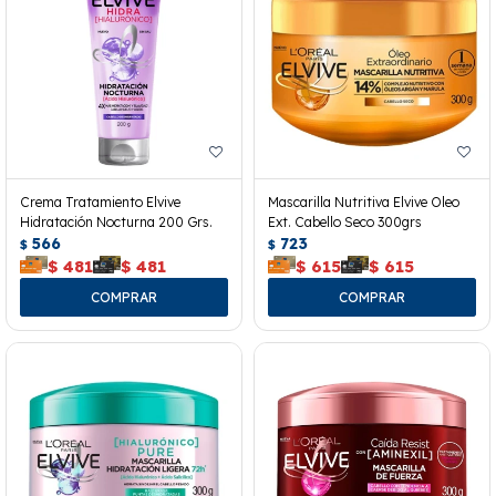
Crema Tratamiento Elvive
Mascarilla Nutritiva Elvive Oleo
Hidratación Nocturna 200 Grs.
Ext. Cabello Seco 300grs
566
723
$
$
$
481
$
481
$
615
$
615