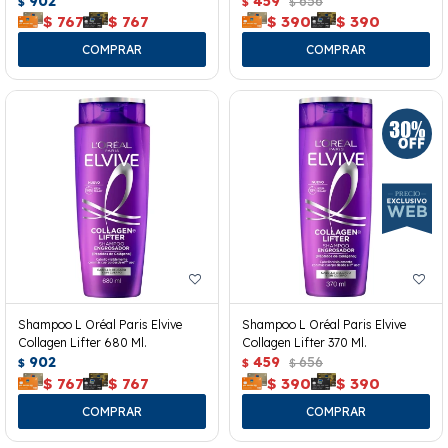
902
459
656
$
$
$
$
767
$
767
$
390
$
390
Shampoo L Oréal Paris Elvive
Shampoo L Oréal Paris Elvive
Collagen Lifter 680 Ml.
Collagen Lifter 370 Ml.
902
459
656
$
$
$
$
767
$
767
$
390
$
390