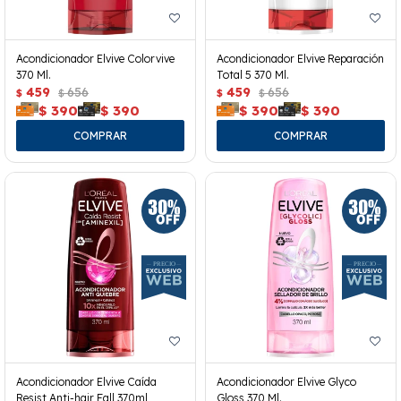
Acondicionador Elvive Colorvive
Acondicionador Elvive Reparación
370 Ml.
Total 5 370 Ml.
459
656
459
656
$
$
$
$
$
390
$
390
$
390
$
390
Acondicionador Elvive Caída
Acondicionador Elvive Glyco
Resist Anti-hair Fall 370ml
Gloss 370 Ml.