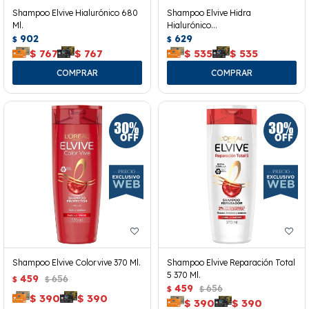
Shampoo Elvive Hialurónico 680
Shampoo Elvive Hidra
Ml.
Hialurónico
902
370ml+acondicionador 200ml
629
$
$
$
767
$
767
$
535
$
535
Shampoo Elvive Colorvive 370 Ml.
Shampoo Elvive Reparación Total
5 370 Ml.
459
656
$
$
459
656
$
$
$
390
$
390
$
390
$
390