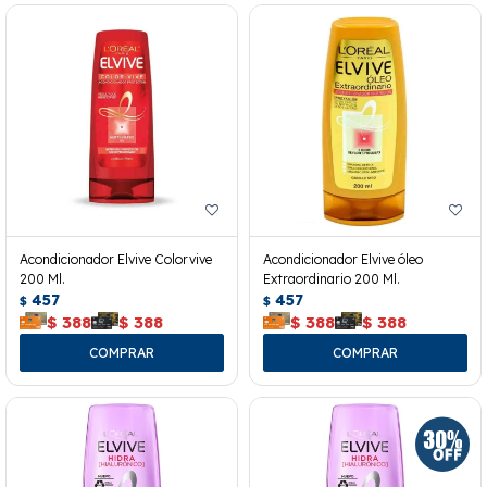
Acondicionador Elvive Colorvive
Acondicionador Elvive óleo
200 Ml.
Extraordinario 200 Ml.
457
457
$
$
$
388
$
388
$
388
$
388