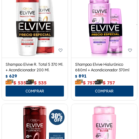
Shampoo Elvive R. Total 5 370 Ml.
Shampoo Elvive Hialurónico
+ Acondicionador 200 Ml.
680ml + Acondicionador 370ml
629
891
$
$
$
535
$
535
$
757
$
757