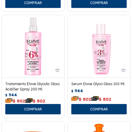
Tratamiento Elvive Glycolic Gloss
Serum Elvive Glyco Gloss 100 Ml.
Acidifier Spray 200 Ml.
944
$
944
$
$
802
$
802
$
802
$
802