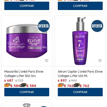
Mascarilla L'oréal Paris Elvive
Sérum Capilar L'oréal Paris Elvive
Collagen Lifter 300 Grs.
Collagen Lifter 100 Ml.
687
723
897
944
$
$
$
$
$
584
$
584
$
762
$
762