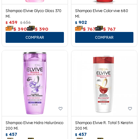
Shampoo Elvive Glyco Gloss 370
Shampoo Elvive Colorvive 680
Ml.
Ml.
459
656
902
$
$
$
$
390
$
390
$
767
$
767
Shampoo Elvive Hidra Halurónico
Shampoo Elvive R. Total 5 Keratin
200 Ml.
200 Ml.
457
457
$
$