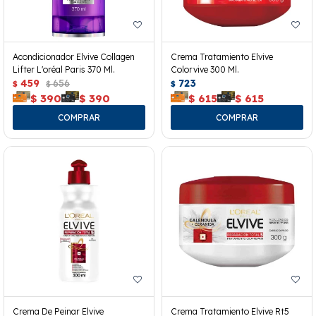
Acondicionador Elvive Collagen
Crema Tratamiento Elvive
Lifter L'oréal Paris 370 Ml.
Colorvive 300 Ml.
459
656
723
$
$
$
$
390
$
390
$
615
$
615
Crema De Peinar Elvive
Crema Tratamiento Elvive Rt5