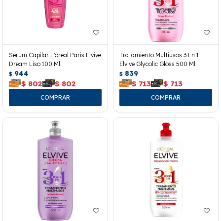
Serum Capilar L'oreal Paris Elvive
Tratamiento Multiusos 3 En 1
Dream Liso 100 Ml.
Elvive Glycolic Gloss 500 Ml.
944
839
$
$
$
802
$
802
$
713
$
713