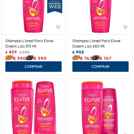
Shampoo L'oreal Paris Elvive
Shampoo L'oreal Paris Elvive
Dream Liso 370 Ml.
Dream Liso 680 Ml.
459
656
902
$
$
$
$
390
$
390
$
767
$
767