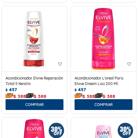
Acondicionador Elvive Reparación
Acondicionador L'oreal Paris
Total 5 Keratin
Elvive Dream Liso 200 Ml.
457
457
$
$
$
388
$
388
$
388
$
388