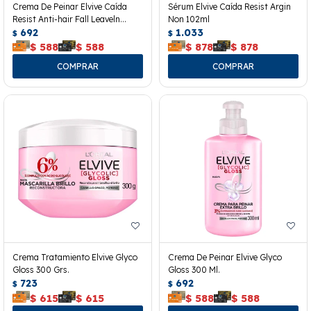
Crema De Peinar Elvive Caída
Sérum Elvive Caída Resist Argin
Resist Anti-hair Fall Leaveln
Non 102ml
300grs.
692
1.033
$
$
$
588
$
588
$
878
$
878
Crema Tratamiento Elvive Glyco
Crema De Peinar Elvive Glyco
Gloss 300 Grs.
Gloss 300 Ml.
723
692
$
$
$
615
$
615
$
588
$
588