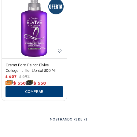
Crema Para Peinar Elvive
Collagen Lifter L'oréal 300 Ml.
657
692
$
$
$
558
$
558
MOSTRANDO
71
DE
71