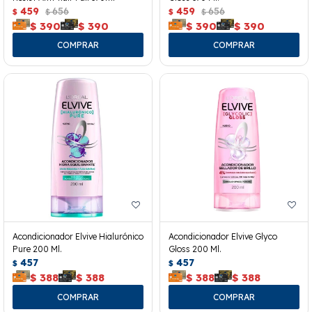
459
656
459
656
$
$
$
$
$
390
$
390
$
390
$
390
Acondicionador Elvive Hialurónico
Acondicionador Elvive Glyco
Pure 200 Ml.
Gloss 200 Ml.
457
457
$
$
$
388
$
388
$
388
$
388