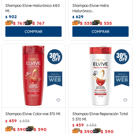
Shampoo Elvive Hialurónico 680
Shampoo Elvive Hidra
Ml.
Hialurónico
902
370ml+acondicionador 200ml
629
$
$
$
767
$
767
$
535
$
535
Shampoo Elvive Colorvive 370 Ml.
Shampoo Elvive Reparación Total
5 370 Ml.
459
656
$
$
459
656
$
$
$
390
$
390
$
390
$
390