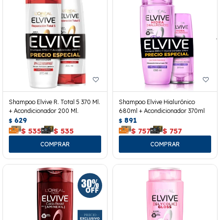
Shampoo Elvive R. Total 5 370 Ml.
Shampoo Elvive Hialurónico
+ Acondicionador 200 Ml.
680ml + Acondicionador 370ml
629
891
$
$
$
535
$
535
$
757
$
757