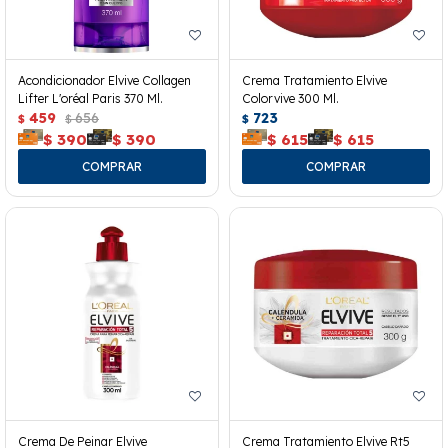
Acondicionador Elvive Collagen
Crema Tratamiento Elvive
Lifter L'oréal Paris 370 Ml.
Colorvive 300 Ml.
459
656
723
$
$
$
$
390
$
390
$
615
$
615
Crema De Peinar Elvive
Crema Tratamiento Elvive Rt5