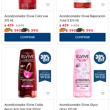
Acondicionador Elvive Colorvive
Acondicionador Elvive Reparación
370 Ml.
Total 5 370 Ml.
459
656
459
656
$
$
$
$
$
390
$
390
$
390
$
390
Acondicionador Elvive Caída
Acondicionador Elvive Glyco
Resist Anti-hair Fall 370ml
Gloss 370 Ml.