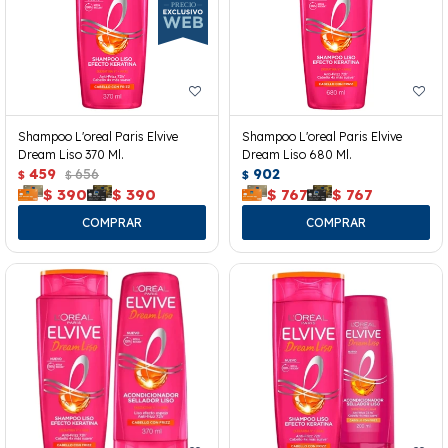
Shampoo L'oreal Paris Elvive
Shampoo L'oreal Paris Elvive
Dream Liso 370 Ml.
Dream Liso 680 Ml.
459
656
902
$
$
$
$
390
$
390
$
767
$
767