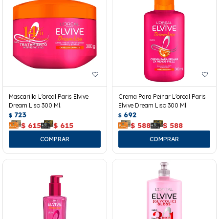
Mascarilla L'oreal Paris Elvive
Crema Para Peinar L'oreal Paris
Dream Liso 300 Ml.
Elvive Dream Liso 300 Ml.
723
692
$
$
$
615
$
615
$
588
$
588