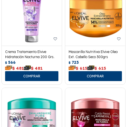
Crema Tratamiento Elvive
Mascarilla Nutritiva Elvive Oleo
Hidratación Nocturna 200 Grs.
Ext. Cabello Seco 300grs
566
723
$
$
$
481
$
481
$
615
$
615