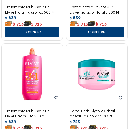
Tratamiento Multiusos 3 En 1
Tratamiento Multiusos 3 En 1
Elvive Hidra Hialurónico 500 Ml.
Elvive Rearación Total 5 500 Ml.
839
839
$
$
$
713
$
713
$
713
$
713
Tratamiento Multiusos 3 En 1
L'oreal Paris Glycolic Cristal
Elvive Dream Liso 500 Ml.
Mascarilla Capilar 300 Grs.
839
723
$
$
$
713
$
713
$
615
$
615