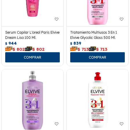
Serum Capilar L'oreal Paris Elvive
Tratamiento Multiusos 3 En 1
Dream Liso 100 Ml.
Elvive Glycolic Gloss 500 Ml.
944
839
$
$
$
802
$
802
$
713
$
713