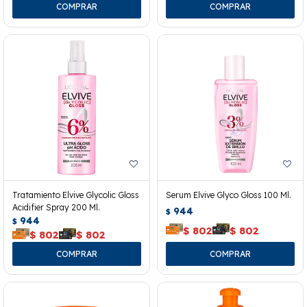
Tratamiento Elvive Glycolic Gloss
Serum Elvive Glyco Gloss 100 Ml.
Acidifier Spray 200 Ml.
944
$
944
$
$
802
$
802
$
802
$
802