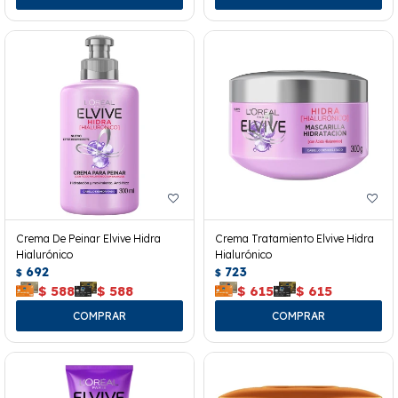
Crema De Peinar Elvive Hidra
Crema Tratamiento Elvive Hidra
Hialurónico
Hialurónico
692
723
$
$
$
588
$
588
$
615
$
615