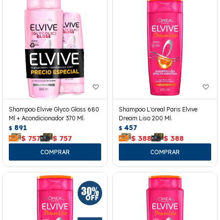
Shampoo Elvive Glyco Gloss 680
Shampoo L'oreal Paris Elvive
Ml + Acondicionador 370 Ml.
Dream Liso 200 Ml.
891
457
$
$
$
757
$
757
$
388
$
388