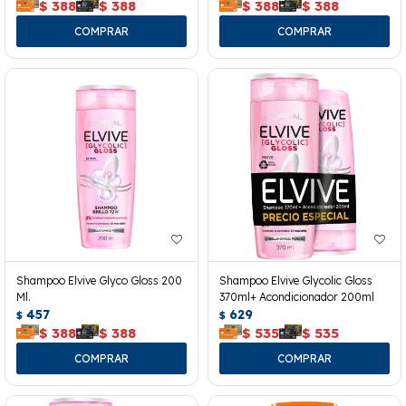
$
388
$
388
$
388
$
388
Shampoo Elvive Glyco Gloss 200
Shampoo Elvive Glycolic Gloss
Ml.
370ml+ Acondicionador 200ml
457
629
$
$
$
388
$
388
$
535
$
535