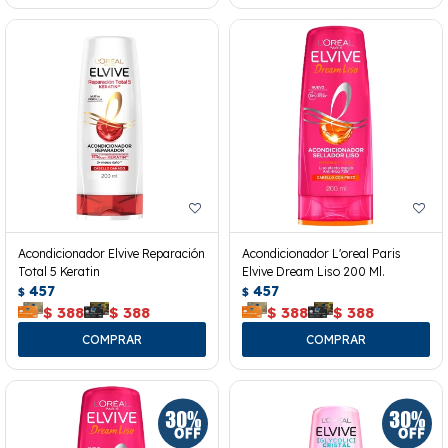
Acondicionador Elvive Reparación
Acondicionador L'oreal Paris
Total 5 Keratin
Elvive Dream Liso 200 Ml.
457
457
$
$
$
388
$
388
$
388
$
388