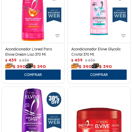
Acondicionador L'oreal Paris
Acondicionador Elvive Glycolic
Elvive Dream Liso 370 Ml.
Cristal 370 Ml.
459
656
459
656
$
$
$
$
$
390
$
390
$
390
$
390