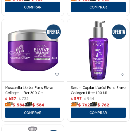
Mascarilla L'oréal Paris Elvive
Sérum Capilar L'oréal Paris Elvive
Collagen Lifter 300 Grs.
Collagen Lifter 100 Ml.
687
723
897
944
$
$
$
$
$
584
$
584
$
762
$
762