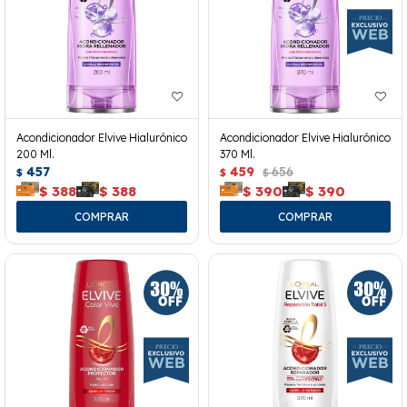
Acondicionador Elvive Hialurónico
Acondicionador Elvive Hialurónico
200 Ml.
370 Ml.
457
459
656
$
$
$
$
388
$
388
$
390
$
390