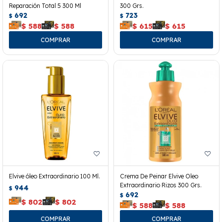
Reparación Total 5 300 Ml
300 Grs.
692
723
$
$
$
588
$
588
$
615
$
615
Elvive óleo Extraordinario 100 Ml.
Crema De Peinar Elvive Oleo
Extraordinario Rizos 300 Grs.
944
$
692
$
$
802
$
802
$
588
$
588