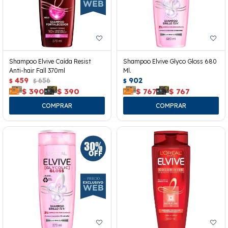
Shampoo Elvive Caída Resist
Shampoo Elvive Glyco Gloss 680
Anti-hair Fall 370ml
Ml.
459
656
902
$
$
$
$
390
$
390
$
767
$
767