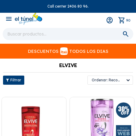
Call center 2406 80 96.
close
menu
0
$
DESCUENTOS
TODOS LOS DIAS
ELVIVE
Recomendados