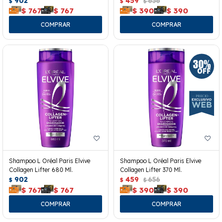
902
459
656
$
$
$
$
767
$
767
$
390
$
390
Shampoo L Oréal Paris Elvive
Shampoo L Oréal Paris Elvive
Collagen Lifter 680 Ml.
Collagen Lifter 370 Ml.
902
459
656
$
$
$
$
767
$
767
$
390
$
390