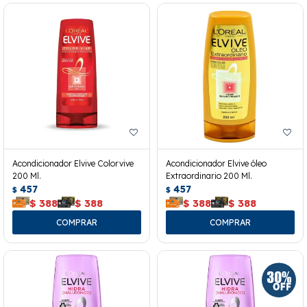
Acondicionador Elvive Colorvive
Acondicionador Elvive óleo
200 Ml.
Extraordinario 200 Ml.
457
457
$
$
$
388
$
388
$
388
$
388