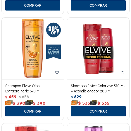
Shampoo Elvive Oleo
Shampoo Elvive Colorvive 370 Ml.
Extraordinario 370 Ml.
+ Acondicionador 200 Ml.
459
656
629
$
$
$
$
390
$
390
$
535
$
535