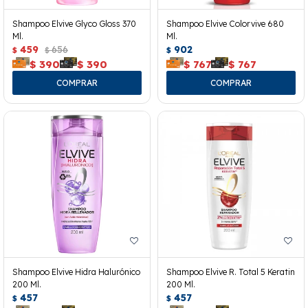
Shampoo Elvive Glyco Gloss 370
Shampoo Elvive Colorvive 680
Ml.
Ml.
459
656
902
$
$
$
$
390
$
390
$
767
$
767
Shampoo Elvive Hidra Halurónico
Shampoo Elvive R. Total 5 Keratin
200 Ml.
200 Ml.
457
457
$
$