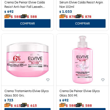
Crema De Peinar Elvive Caída
Sérum Elvive Caída Resist Argin
Resist Anti-hair Fall Leaveln
Non 102ml
300grs.
692
1.033
$
$
$
588
$
588
$
878
$
878
Crema Tratamiento Elvive Glyco
Crema De Peinar Elvive Glyco
Gloss 300 Grs.
Gloss 300 Ml.
723
692
$
$
$
615
$
615
$
588
$
588