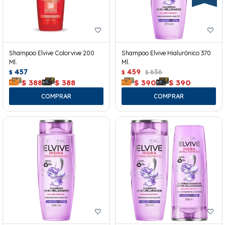
Shampoo Elvive Colorvive 200
Shampoo Elvive Hialurónico 370
Ml.
Ml.
457
459
656
$
$
$
$
388
$
388
$
390
$
390