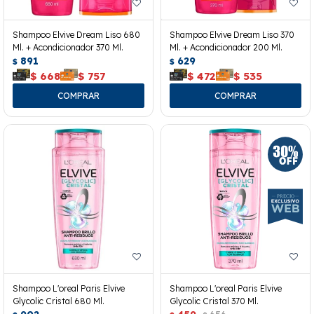
Shampoo Elvive Dream Liso 680
Shampoo Elvive Dream Liso 370
Ml. + Acondicionador 370 Ml.
Ml. + Acondicionador 200 Ml.
891
629
$
$
$
668
$
757
$
472
$
535
Shampoo L'oreal Paris Elvive
Shampoo L'oreal Paris Elvive
Glycolic Cristal 680 Ml.
Glycolic Cristal 370 Ml.