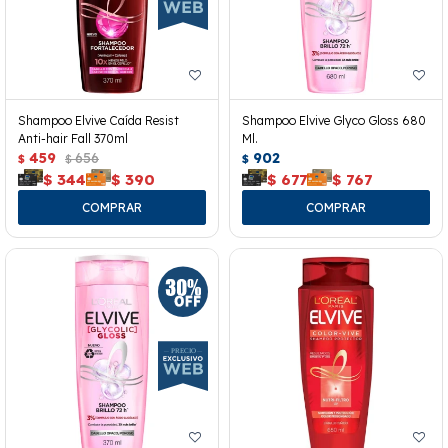
Shampoo Elvive Caída Resist
Shampoo Elvive Glyco Gloss 680
Anti-hair Fall 370ml
Ml.
459
656
902
$
$
$
$
344
$
390
$
677
$
767