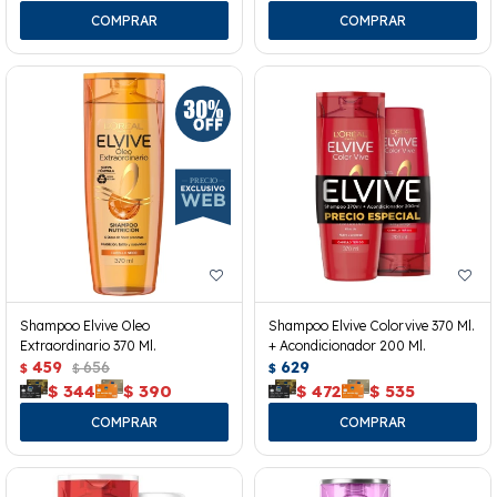
Shampoo Elvive Oleo
Shampoo Elvive Colorvive 370 Ml.
Extraordinario 370 Ml.
+ Acondicionador 200 Ml.
459
656
629
$
$
$
$
344
$
390
$
472
$
535