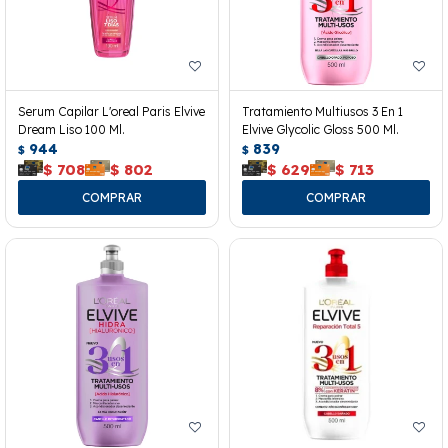
Serum Capilar L'oreal Paris Elvive
Tratamiento Multiusos 3 En 1
Dream Liso 100 Ml.
Elvive Glycolic Gloss 500 Ml.
944
839
$
$
$
708
$
802
$
629
$
713