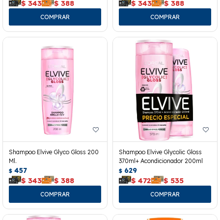
$
343
$
388
$
343
$
388
Shampoo Elvive Glyco Gloss 200
Shampoo Elvive Glycolic Gloss
Ml.
370ml+ Acondicionador 200ml
457
629
$
$
$
343
$
388
$
472
$
535