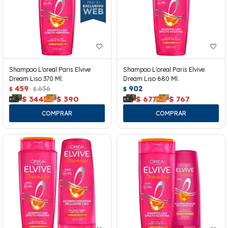
Shampoo L'oreal Paris Elvive
Shampoo L'oreal Paris Elvive
Dream Liso 370 Ml.
Dream Liso 680 Ml.
459
656
902
$
$
$
$
344
$
390
$
677
$
767