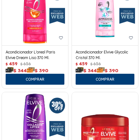
Acondicionador L'oreal Paris
Acondicionador Elvive Glycolic
Elvive Dream Liso 370 Ml.
Cristal 370 Ml.
459
656
459
656
$
$
$
$
$
344
$
390
$
344
$
390