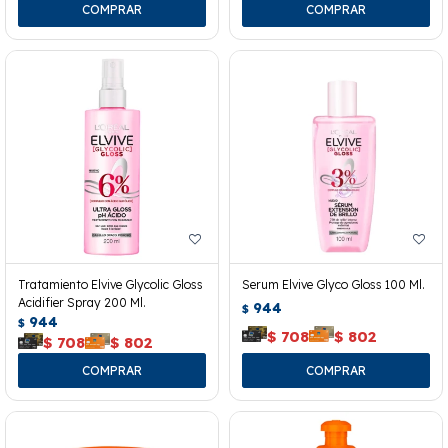
Tratamiento Elvive Glycolic Gloss
Serum Elvive Glyco Gloss 100 Ml.
Acidifier Spray 200 Ml.
944
$
944
$
$
708
$
802
$
708
$
802