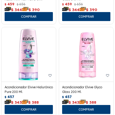
459
656
459
656
$
$
$
$
$
344
$
390
$
344
$
390
Acondicionador Elvive Hialurónico
Acondicionador Elvive Glyco
Pure 200 Ml.
Gloss 200 Ml.
457
457
$
$
$
343
$
388
$
343
$
388