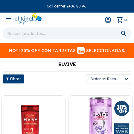
Call center 2406 80 96.
close
menu
0
$
HOY! 25% OFF CON TARJETAS
SELECCIONADAS.
ELVIVE
Recomendados