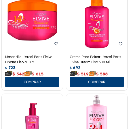
Mascarilla L'oreal Paris Elvive
Crema Para Peinar L'oreal Paris
Dream Liso 300 Ml.
Elvive Dream Liso 300 Ml.
723
692
$
$
$
542
$
615
$
519
$
588