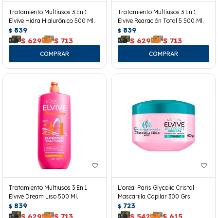
Tratamiento Multiusos 3 En 1
Tratamiento Multiusos 3 En 1
Elvive Hidra Hialurónico 500 Ml.
Elvive Rearación Total 5 500 Ml.
839
839
$
$
$
629
$
713
$
629
$
713
Tratamiento Multiusos 3 En 1
L'oreal Paris Glycolic Cristal
Elvive Dream Liso 500 Ml.
Mascarilla Capilar 300 Grs.
839
723
$
$
$
629
$
713
$
542
$
615