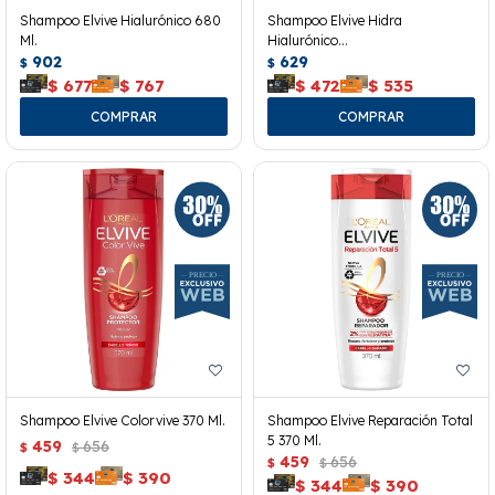
Shampoo Elvive Hialurónico 680
Shampoo Elvive Hidra
Ml.
Hialurónico
902
370ml+acondicionador 200ml
629
$
$
$
677
$
767
$
472
$
535
Shampoo Elvive Colorvive 370 Ml.
Shampoo Elvive Reparación Total
5 370 Ml.
459
656
$
$
459
656
$
$
$
344
$
390
$
344
$
390