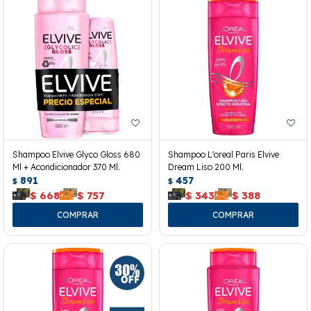
Shampoo Elvive Glyco Gloss 680
Shampoo L'oreal Paris Elvive
Ml + Acondicionador 370 Ml.
Dream Liso 200 Ml.
891
457
$
$
$
668
$
757
$
343
$
388