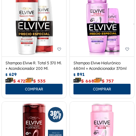
Shampoo Elvive R. Total 5 370 Ml.
Shampoo Elvive Hialurónico
+ Acondicionador 200 Ml.
680ml + Acondicionador 370ml
629
891
$
$
$
472
$
535
$
668
$
757