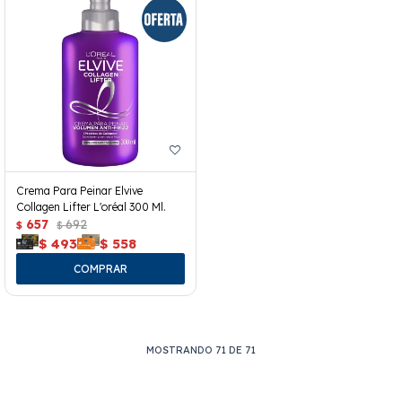
Crema Para Peinar Elvive
Collagen Lifter L'oréal 300 Ml.
657
692
$
$
$
493
$
558
MOSTRANDO
71
DE
71