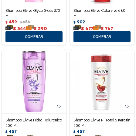
Shampoo Elvive Glyco Gloss 370
Shampoo Elvive Colorvive 680
Ml.
Ml.
459
656
902
$
$
$
$
344
$
390
$
677
$
767
Shampoo Elvive Hidra Halurónico
Shampoo Elvive R. Total 5 Keratin
200 Ml.
200 Ml.
457
457
$
$