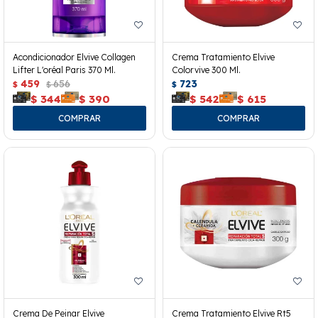
Acondicionador Elvive Collagen
Crema Tratamiento Elvive
Lifter L'oréal Paris 370 Ml.
Colorvive 300 Ml.
459
656
723
$
$
$
$
344
$
390
$
542
$
615
Crema De Peinar Elvive
Crema Tratamiento Elvive Rt5