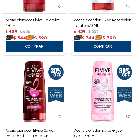
Acondicionador Elvive Colorvive
Acondicionador Elvive Reparación
370 Ml.
Total 5 370 Ml.
459
656
459
656
$
$
$
$
$
344
$
390
$
344
$
390
Acondicionador Elvive Caída
Acondicionador Elvive Glyco
Resist Anti-hair Fall 370ml
Gloss 370 Ml.