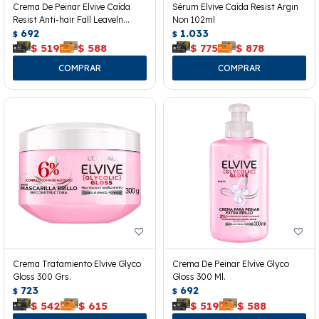
Crema De Peinar Elvive Caída
Sérum Elvive Caída Resist Argin
Resist Anti-hair Fall Leaveln
Non 102ml
300grs.
692
1.033
$
$
$
519
$
588
$
775
$
878
Crema Tratamiento Elvive Glyco
Crema De Peinar Elvive Glyco
Gloss 300 Grs.
Gloss 300 Ml.
723
692
$
$
$
542
$
615
$
519
$
588