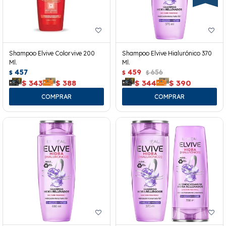
Shampoo Elvive Colorvive 200
Shampoo Elvive Hialurónico 370
Ml.
Ml.
457
459
656
$
$
$
$
343
$
388
$
344
$
390