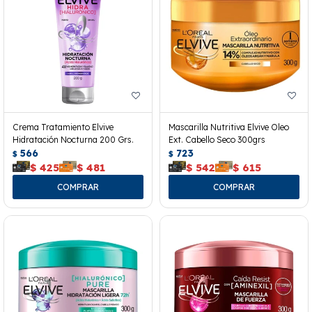
Crema Tratamiento Elvive
Mascarilla Nutritiva Elvive Oleo
Hidratación Nocturna 200 Grs.
Ext. Cabello Seco 300grs
566
723
$
$
$
425
$
481
$
542
$
615