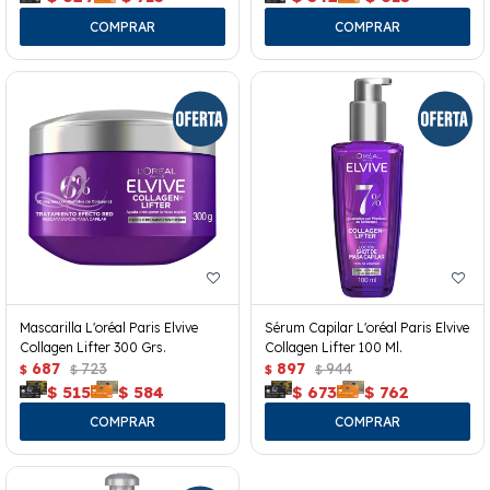
Mascarilla L'oréal Paris Elvive
Sérum Capilar L'oréal Paris Elvive
Collagen Lifter 300 Grs.
Collagen Lifter 100 Ml.
687
723
897
944
$
$
$
$
$
515
$
584
$
673
$
762