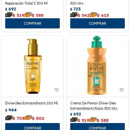
Reparación Total 5 300 Ml
300 Grs.
692
723
$
$
$
519
$
588
$
542
$
615
Elvive óleo Extraordinario 100 Ml.
Crema De Peinar Elvive Oleo
Extraordinario Rizos 300 Grs.
944
$
692
$
$
708
$
802
$
519
$
588