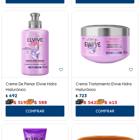
Crema De Peinar Elvive Hidra
Crema Tratamiento Elvive Hidra
Hialurónico
Hialurónico
692
723
$
$
$
519
$
588
$
542
$
615