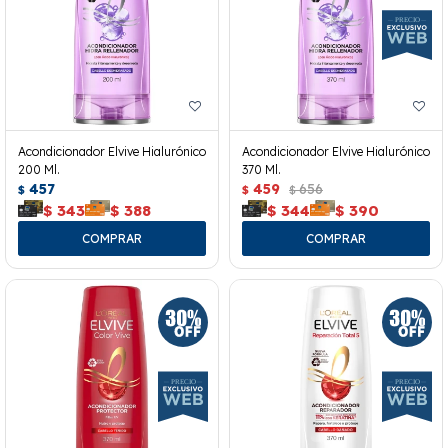
Acondicionador Elvive Hialurónico
Acondicionador Elvive Hialurónico
200 Ml.
370 Ml.
457
459
656
$
$
$
$
343
$
388
$
344
$
390