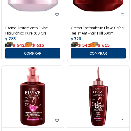
Crema Tratamiento Elvive
Crema Tratamiento Elvive Caída
Hialurónico Pure 300 Grs.
Resist Anti-hair Fall 300ml
723
723
$
$
$
542
$
615
$
542
$
615