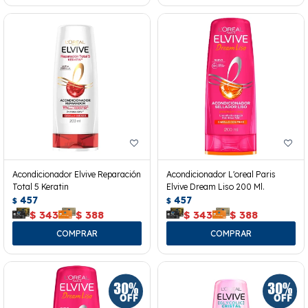
Acondicionador Elvive Reparación
Acondicionador L'oreal Paris
Total 5 Keratin
Elvive Dream Liso 200 Ml.
457
457
$
$
$
343
$
388
$
343
$
388