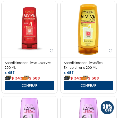
Acondicionador Elvive Colorvive
Acondicionador Elvive óleo
200 Ml.
Extraordinario 200 Ml.
457
457
$
$
$
343
$
388
$
343
$
388