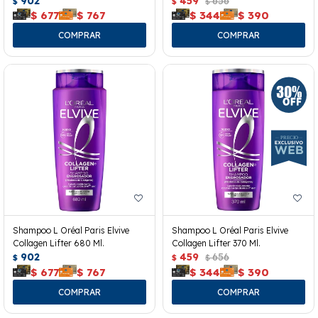
902
459
656
$
$
$
$
677
$
767
$
344
$
390
Shampoo L Oréal Paris Elvive
Shampoo L Oréal Paris Elvive
Collagen Lifter 680 Ml.
Collagen Lifter 370 Ml.
902
459
656
$
$
$
$
677
$
767
$
344
$
390