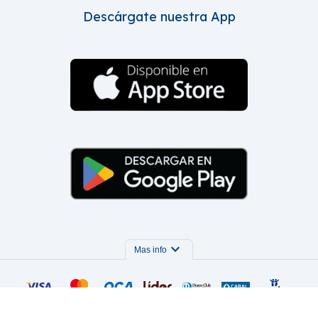
Descárgate nuestra App
expand_more
Mas info