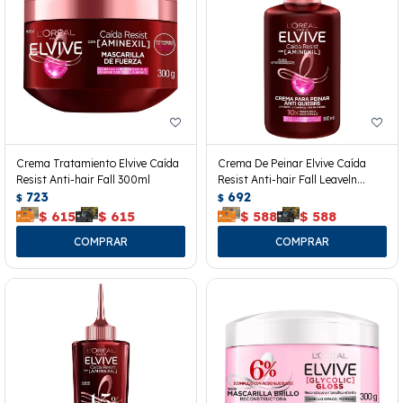
Crema Tratamiento Elvive Caída
Crema De Peinar Elvive Caída
Resist Anti-hair Fall 300ml
Resist Anti-hair Fall Leaveln
723
300grs.
692
$
$
$
615
$
615
$
588
$
588