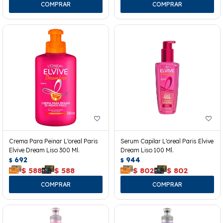
Crema Para Peinar L'oreal Paris
Serum Capilar L'oreal Paris Elvive
Elvive Dream Liso 300 Ml.
Dream Liso 100 Ml.
692
944
$
$
$
588
$
588
$
802
$
802