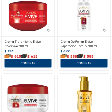
Crema Tratamiento Elvive
Crema De Peinar Elvive
Colorvive 300 Ml.
Reparación Total 5 300 Ml
723
692
$
$
$
615
$
615
$
588
$
588