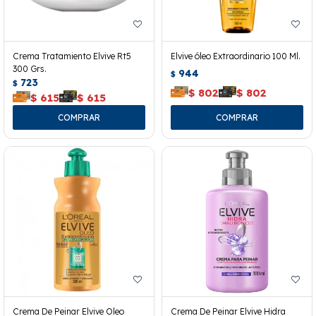
Crema Tratamiento Elvive Rt5
Elvive óleo Extraordinario 100 Ml.
300 Grs.
944
$
723
$
$
802
$
802
$
615
$
615
Crema De Peinar Elvive Oleo
Crema De Peinar Elvive Hidra