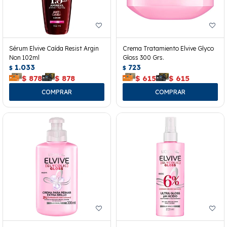
Sérum Elvive Caída Resist Argin
Crema Tratamiento Elvive Glyco
Non 102ml
Gloss 300 Grs.
1.033
723
$
$
$
878
$
878
$
615
$
615