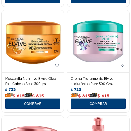
Mascarilla Nutritiva Elvive Oleo
Crema Tratamiento Elvive
Ext. Cabello Seco 300grs
Hialurónico Pure 300 Grs.
723
723
$
$
$
615
$
615
$
615
$
615