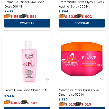
Crema De Peinar Elvive Glyco
Tratamiento Elvive Glycolic Gloss
Gloss 300 Ml.
Acidifier Spray 200 Ml.
692
944
$
$
$
588
$
588
$
802
$
802
Serum Elvive Glyco Gloss 100 Ml.
Mascarilla L'oreal Paris Elvive
Dream Liso 300 Ml.
944
$
723
$
$
802
$
802
$
615
$
615