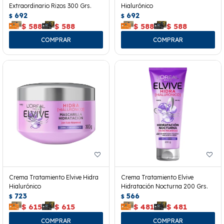
Extraordinario Rizos 300 Grs.
Hialurónico
692
692
$
$
$
588
$
588
$
588
$
588
Crema Tratamiento Elvive Hidra
Crema Tratamiento Elvive
Hialurónico
Hidratación Nocturna 200 Grs.
723
566
$
$
$
615
$
615
$
481
$
481