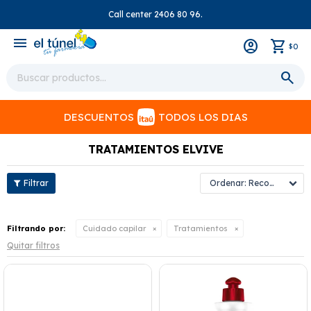
Call center 2406 80 96.
close
menu
0
$
DESCUENTOS
TODOS LOS DIAS
TRATAMIENTOS ELVIVE
Recomendados
Filtrando por:
Cuidado capilar
Tratamientos
Quitar filtros