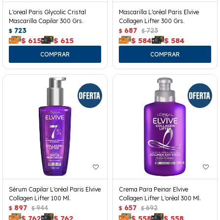
L'oreal Paris Glycolic Cristal
Mascarilla L'oréal Paris Elvive
Mascarilla Capilar 300 Grs.
Collagen Lifter 300 Grs.
723
687
723
$
$
$
$
615
$
615
$
584
$
584
Sérum Capilar L'oréal Paris Elvive
Crema Para Peinar Elvive
Collagen Lifter 100 Ml.
Collagen Lifter L'oréal 300 Ml.
897
944
657
692
$
$
$
$
$
762
$
762
$
558
$
558