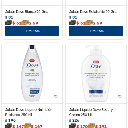
Jabón Dove Blanco 90 Grs.
Jabón Dove Exfoliante 90 Grs.
81
81
$
$
$
61
$
69
$
61
$
69
Jabón Dove Líquido Nutrición
Jabón Líquido Dove Beauty
Profunda 250 Ml
Cream 250 Ml.
196
226
$
$
$
147
$
167
$
170
$
192