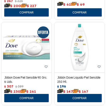
267
326
$
$
$
61
$
69
$
200
$
227
Jabon Dove Piel Sensible 90 Grs.
Jabón Dove Liquido Piel Sensible
6 Uds.
250 Ml.
307
389
196
$
$
$
$
230
$
261
$
147
$
167