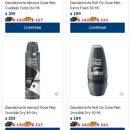
Desodorante Aerosol Dove Men
Desodorante Roll On Dove Men
Cuidado Total 150 Ml.
Extra Fresh 50 Ml.
255
189
$
$
$
191
$
217
$
142
$
161
Desodorante Aerosol Dove Men
Desodorante Roll On Dove Men
Invisible Dry 89 Grs.
Invisible Dry 50 Ml.
255
189
$
$
$
191
$
217
$
142
$
161