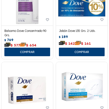
Balsamo Dove Concentrado 90
Jabón Dove 135 Grs. 2 Uds.
Grs.
189
$
769
$
$
142
$
161
$
577
$
654