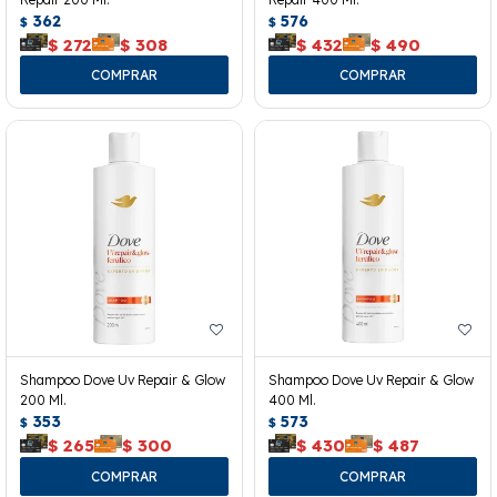
362
576
$
$
$
272
$
308
$
432
$
490
Shampoo Dove Uv Repair & Glow
Shampoo Dove Uv Repair & Glow
200 Ml.
400 Ml.
353
573
$
$
$
265
$
300
$
430
$
487