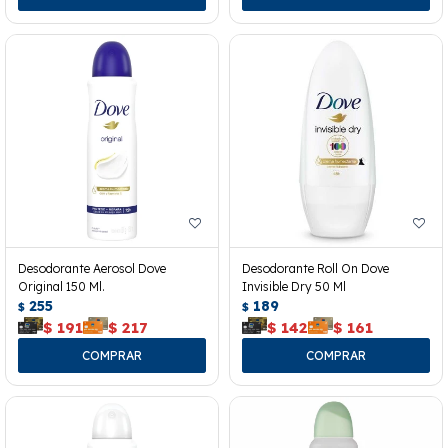
Desodorante Aerosol Dove
Desodorante Roll On Dove
Original 150 Ml.
Invisible Dry 50 Ml
255
189
$
$
$
191
$
217
$
142
$
161