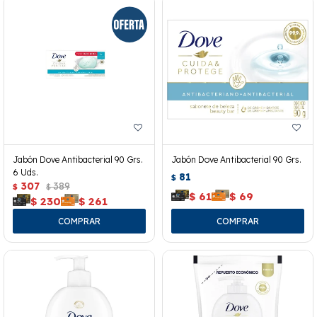
Jabón Dove Antibacterial 90 Grs.
Jabón Dove Antibacterial 90 Grs.
6 Uds.
81
$
307
389
$
$
$
61
$
69
$
230
$
261