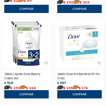
$
61
$
69
$
290
$
329
Jabón Líquido Dove Beauty
Jabón Dove Antibacterial 90 Grs.
Cream 3x2
3 Uds.
310
207
$
$
$
233
$
264
$
155
$
176