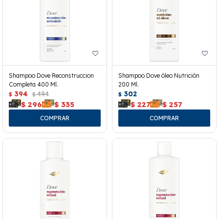
Shampoo Dove Reconstruccion
Shampoo Dove óleo Nutrición
Completa 400 Ml.
200 Ml.
394
494
302
$
$
$
$
296
$
335
$
227
$
257