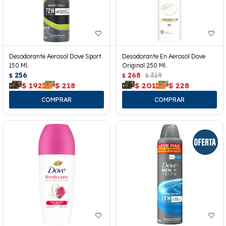
Desodorante Aerosol Dove Sport
Desodorante En Aerosol Dove
150 Ml.
Original 250 Ml.
256
268
319
$
$
$
$
192
$
218
$
201
$
228