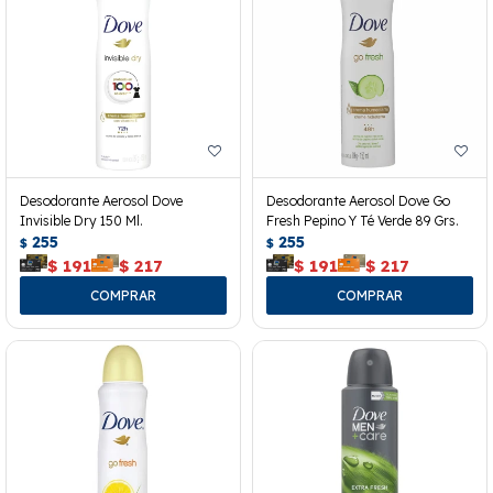
Desodorante Aerosol Dove
Desodorante Aerosol Dove Go
Invisible Dry 150 Ml.
Fresh Pepino Y Té Verde 89 Grs.
255
255
$
$
$
191
$
217
$
191
$
217