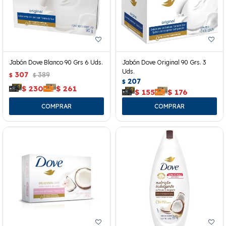
Jabón Dove Blanco 90 Grs 6 Uds.
Jabón Dove Original 90 Grs. 3
Uds.
307
389
$
$
207
$
$
230
$
261
$
155
$
176