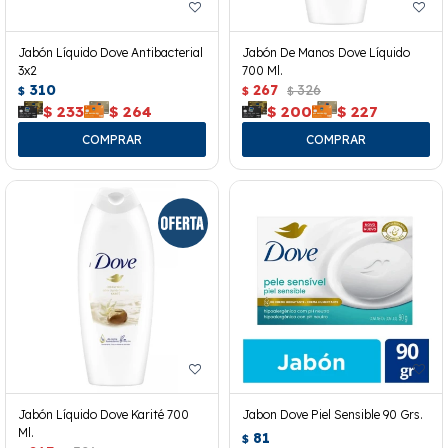
Jabón Líquido Dove Antibacterial
Jabón De Manos Dove Líquido
3x2
700 Ml.
310
267
326
$
$
$
$
233
$
264
$
200
$
227
Jabón Líquido Dove Karité 700
Jabon Dove Piel Sensible 90 Grs.
Ml.
81
$