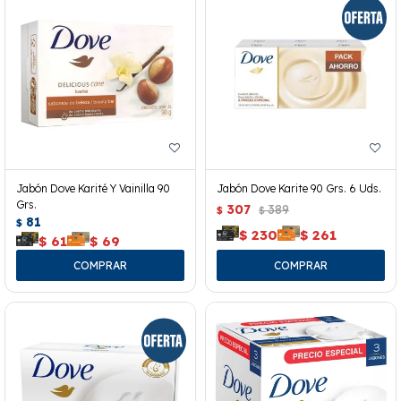
Jabón Dove Karité Y Vainilla 90
Jabón Dove Karite 90 Grs. 6 Uds.
Grs.
307
389
$
$
81
$
$
230
$
261
$
61
$
69