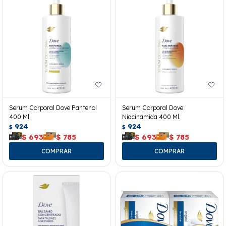
Serum Corporal Dove Pantenol
Serum Corporal Dove
400 Ml.
Niacinamida 400 Ml.
924
924
$
$
$
693
$
785
$
693
$
785