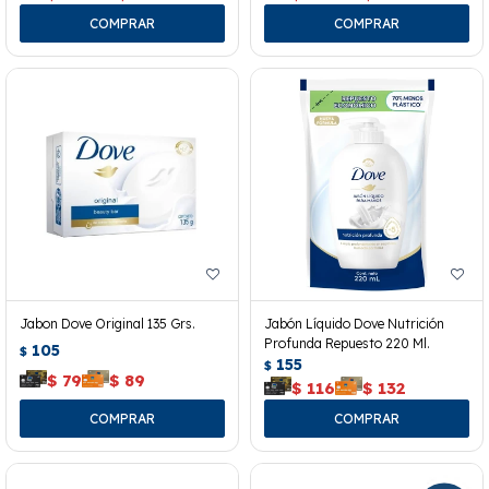
Jabon Dove Original 135 Grs.
Jabón Líquido Dove Nutrición
Profunda Repuesto 220 Ml.
105
$
155
$
$
79
$
89
$
116
$
132