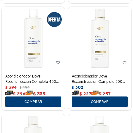
Acondicionador Dove
Acondicionador Dove
Reconstruccion Completa 400
Reconstruccion Completa 200
Ml.
394
494
Ml.
302
$
$
$
$
296
$
335
$
227
$
257