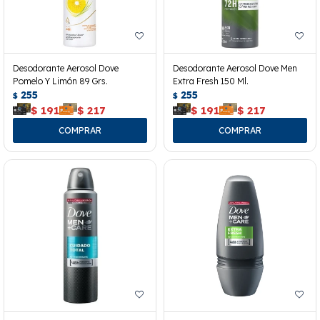
Desodorante Aerosol Dove
Desodorante Aerosol Dove Men
Pomelo Y Limón 89 Grs.
Extra Fresh 150 Ml.
255
255
$
$
$
191
$
217
$
191
$
217