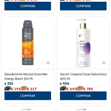
Desodorante Aerosol Dove Men
Serum Corporal Dove Hialurónico
Energy Boost 150 Ml.
400 Ml.
255
924
$
$
$
191
$
217
$
693
$
785