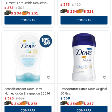
Humect. Enrquecida Repuesto
378
420
$
$
180 Ml.
272
302
$
$
$
284
$
321
$
204
$
231
Acondicionador Dove Baby
Desodorante Barra Dove Original
Humectación Enriquecida 200 Ml.
50 Grs.
323
359
338
$
$
$
$
242
$
275
$
254
$
287