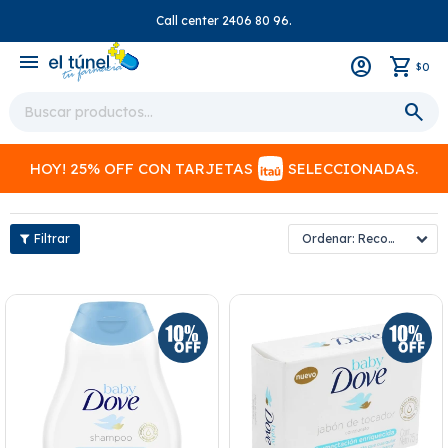
Call center 2406 80 96.
close
menu
0
$
HOY! 25% OFF CON TARJETAS
SELECCIONADAS.
Recomendados