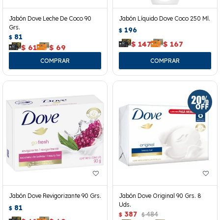
Jabón Dove Leche De Coco 90
Jabón Líquido Dove Coco 250 Ml.
Grs.
196
$
81
$
$
147
$
167
$
61
$
69
Jabón Dove Revigorizante 90 Grs.
Jabón Dove Original 90 Grs. 8
Uds.
81
$
387
484
$
$