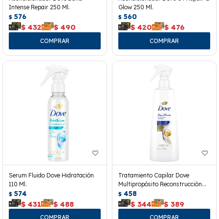
Intense Repair 250 Ml.
Glow 250 Ml.
576
560
$
$
$
432
$
490
$
420
$
476
Serum Fluido Dove Hidratación
Tratamiento Capilar Dove
110 Ml.
Multipropósito Reconstrucción
574
175 Ml.
458
$
$
$
431
$
488
$
344
$
389