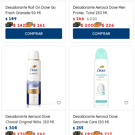
Desodorante Roll On Dove Go
Desodorante Aerosol Dove Men
Fresh Granada 50 Ml.
Protec. Total 250 Ml.
189
266
320
$
$
$
$
142
$
161
$
200
$
226
Desodorante Aerosol Dove
Desodorante Aerosol Dove
Clinical Original 96hs. 150 Ml.
Sensitive Care 150 Ml.
308
255
$
$
$
231
$
262
$
191
$
217