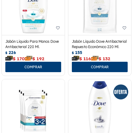
Jabón Líquido Para Manos Dove
Jabón Líquido Dove Antibacterial
Antibacterial 220 Ml.
Repuesto Económico 220 Ml.
226
155
$
$
$
170
$
192
$
116
$
132