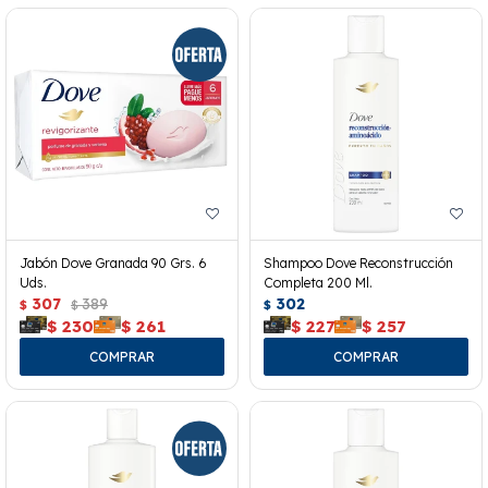
Jabón Dove Granada 90 Grs. 6
Shampoo Dove Reconstrucción
Uds.
Completa 200 Ml.
307
389
302
$
$
$
$
230
$
261
$
227
$
257