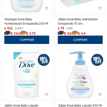
Shampoo Dove Baby
Jabón Dove Baby Hidratación
Humectación Enriquecida 200 Ml.
Enriquecida 75 Grs.
321
357
75
83
$
$
$
$
$
241
$
273
$
56
$
64
Jabón Dove Baby Líquido
Jabón Dove Baby Líquido 200 Ml.