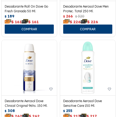
Desodorante Roll On Dove Go
Desodorante Aerosol Dove Men
Fresh Granada 50 Ml.
Protec. Total 250 Ml.
189
266
320
$
$
$
$
161
$
161
$
226
$
226
Desodorante Aerosol Dove
Desodorante Aerosol Dove
Clinical Original 96hs. 150 Ml.
Sensitive Care 150 Ml.
308
255
$
$
$
262
$
262
$
217
$
217