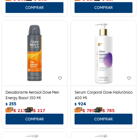
Desodorante Aerosol Dove Men
Serum Corporal Dove Hialurónico
Energy Boost 150 Ml.
400 Ml.
255
924
$
$
$
217
$
217
$
785
$
785