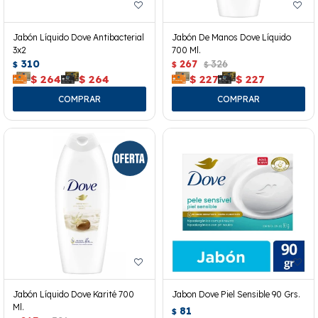
Jabón Líquido Dove Antibacterial
Jabón De Manos Dove Líquido
3x2
700 Ml.
310
267
326
$
$
$
$
264
$
264
$
227
$
227
Jabón Líquido Dove Karité 700
Jabon Dove Piel Sensible 90 Grs.
Ml.
81
$