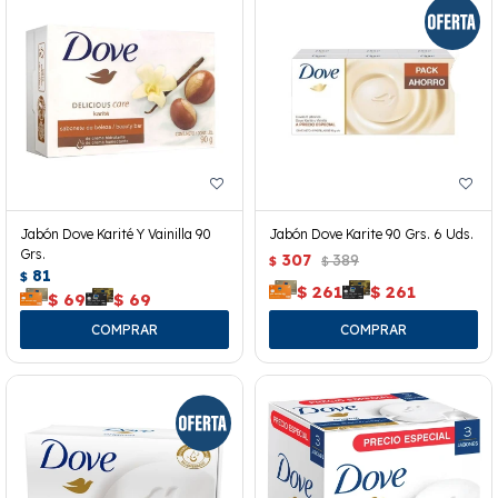
Jabón Dove Karité Y Vainilla 90
Jabón Dove Karite 90 Grs. 6 Uds.
Grs.
307
389
$
$
81
$
$
261
$
261
$
69
$
69