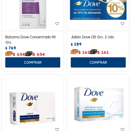
Balsamo Dove Concentrado 90
Jabón Dove 135 Grs. 2 Uds.
Grs.
189
$
769
$
$
161
$
161
$
654
$
654