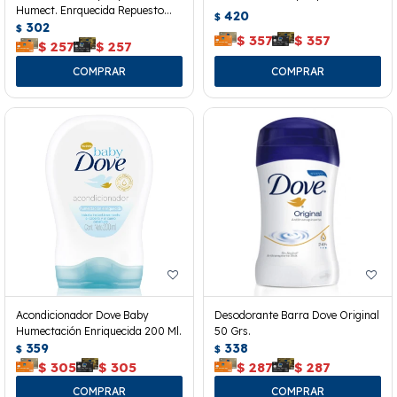
Humect. Enrquecida Repuesto
420
$
180 Ml.
302
$
$
357
$
357
$
257
$
257
Acondicionador Dove Baby
Desodorante Barra Dove Original
Humectación Enriquecida 200 Ml.
50 Grs.
359
338
$
$
$
305
$
305
$
287
$
287