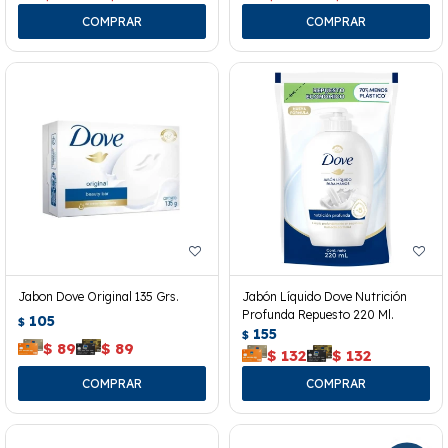
Jabon Dove Original 135 Grs.
Jabón Líquido Dove Nutrición
Profunda Repuesto 220 Ml.
105
$
155
$
$
89
$
89
$
132
$
132