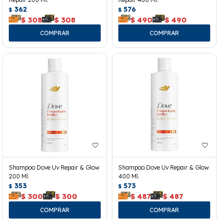
362
576
$
$
$
308
$
308
$
490
$
490
Shampoo Dove Uv Repair & Glow
Shampoo Dove Uv Repair & Glow
200 Ml.
400 Ml.
353
573
$
$
$
300
$
300
$
487
$
487