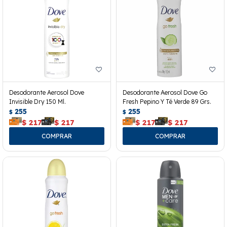
Desodorante Aerosol Dove
Desodorante Aerosol Dove Go
Invisible Dry 150 Ml.
Fresh Pepino Y Té Verde 89 Grs.
255
255
$
$
$
217
$
217
$
217
$
217