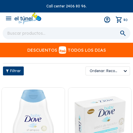
Call center 2406 80 96.
close
menu
0
$
DESCUENTOS
TODOS LOS DIAS
Recomendados