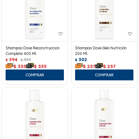
Shampoo Dove Reconstruccion
Shampoo Dove óleo Nutrición
Completa 400 Ml.
200 Ml.
394
494
302
$
$
$
$
335
$
335
$
257
$
257