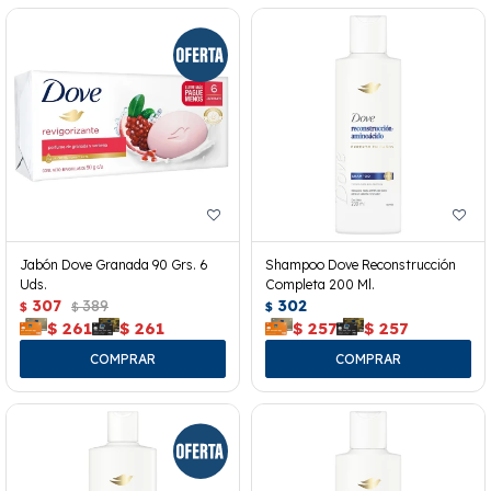
Jabón Dove Granada 90 Grs. 6
Shampoo Dove Reconstrucción
Uds.
Completa 200 Ml.
307
389
302
$
$
$
$
261
$
261
$
257
$
257