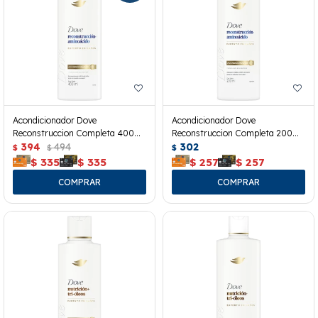
Acondicionador Dove
Acondicionador Dove
Reconstruccion Completa 400
Reconstruccion Completa 200
Ml.
394
494
Ml.
302
$
$
$
$
335
$
335
$
257
$
257