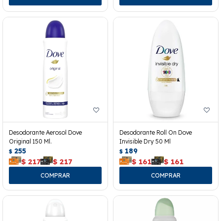
Desodorante Aerosol Dove
Desodorante Roll On Dove
Original 150 Ml.
Invisible Dry 50 Ml
255
189
$
$
$
217
$
217
$
161
$
161