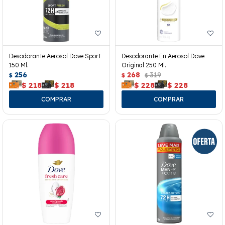
Desodorante Aerosol Dove Sport
Desodorante En Aerosol Dove
150 Ml.
Original 250 Ml.
256
268
319
$
$
$
$
218
$
218
$
228
$
228