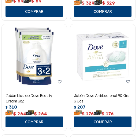
$
69
$
69
$
329
$
329
Jabón Líquido Dove Beauty
Jabón Dove Antibacterial 90 Grs.
Cream 3x2
3 Uds.
310
207
$
$
$
264
$
264
$
176
$
176