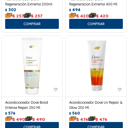
Regeneración Extrema 200ml
Regeneracion Extrema 400 Ml.
302
494
$
$
$
257
$
257
$
420
$
420
Acondicionador Dove Bond
Acondicionador Dove Uv Repair &
Intense Repair 250 Ml.
Glow 250 Ml.
576
560
$
$
$
490
$
490
$
476
$
476