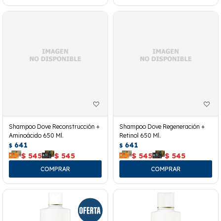
Shampoo Dove Reconstrucción +
Shampoo Dove Regeneración +
Aminoácido 650 Ml.
Retinol 650 Ml.
641
641
$
$
$
545
$
545
$
545
$
545