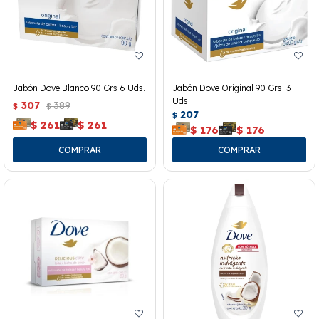
Jabón Dove Blanco 90 Grs 6 Uds.
Jabón Dove Original 90 Grs. 3
Uds.
307
389
$
$
207
$
$
261
$
261
$
176
$
176