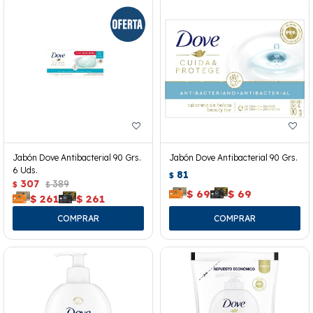
Jabón Dove Antibacterial 90 Grs.
Jabón Dove Antibacterial 90 Grs.
6 Uds.
81
$
307
389
$
$
$
69
$
69
$
261
$
261