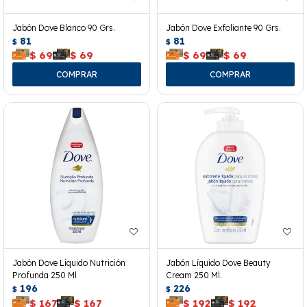
Jabón Dove Blanco 90 Grs.
Jabón Dove Exfoliante 90 Grs.
81
81
$
$
$
69
$
69
$
69
$
69
Jabón Dove Líquido Nutrición
Jabón Líquido Dove Beauty
Profunda 250 Ml
Cream 250 Ml.
196
226
$
$
$
167
$
167
$
192
$
192