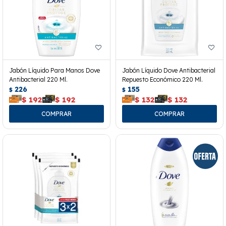
Jabón Líquido Para Manos Dove
Jabón Líquido Dove Antibacterial
Antibacterial 220 Ml.
Repuesto Económico 220 Ml.
226
155
$
$
$
192
$
192
$
132
$
132