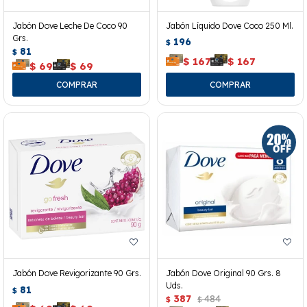
Jabón Dove Leche De Coco 90
Jabón Líquido Dove Coco 250 Ml.
Grs.
196
$
81
$
$
167
$
167
$
69
$
69
Jabón Dove Revigorizante 90 Grs.
Jabón Dove Original 90 Grs. 8
Uds.
81
$
387
484
$
$