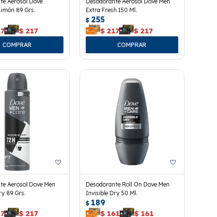
te Aerosol Dove
Desodorante Aerosol Dove Men
Limón 89 Grs.
Extra Fresh 150 Ml.
255
$
17
$
217
$
217
$
217
te Aerosol Dove Men
Desodorante Roll On Dove Men
ry 89 Grs.
Invisible Dry 50 Ml.
189
$
17
$
217
$
161
$
161