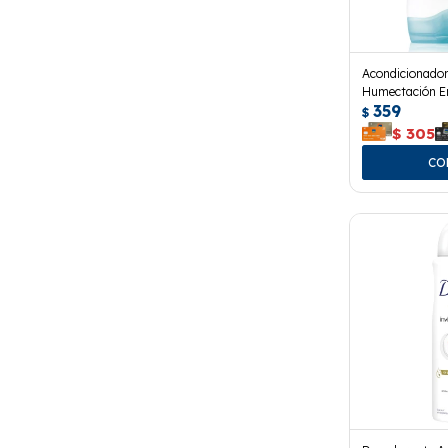
Acondicionado
Humectación En
359
$
$
305