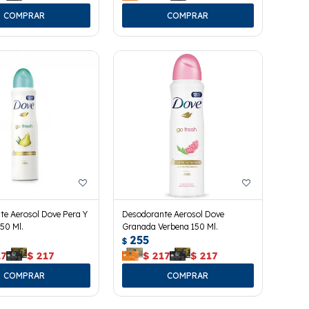
te Aerosol Dove Pera Y
Desodorante Aerosol Dove
150 Ml.
Granada Verbena 150 Ml.
255
$
17
$
217
$
217
$
217