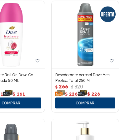
te Roll On Dove Go
Desodorante Aerosol Dove Men
ada 50 Ml.
Protec. Total 250 Ml.
266
320
$
$
61
$
161
$
226
$
226