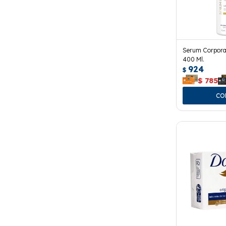
Serum Corpora
400 Ml.
924
$
$
785