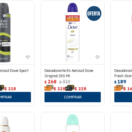
rosol Dove Sport
Desodorante En Aerosol Dove
Desodoran
Original 250 Ml.
Fresh Gran
268
319
189
$
$
$
$
218
$
228
$
228
$
1