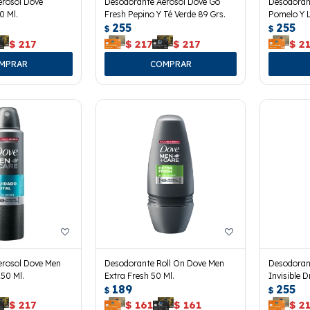
erosol Dove
Desodorante Aerosol Dove Go
Desodoran
0 Ml.
Fresh Pepino Y Té Verde 89 Grs.
Pomelo Y 
255
255
$
$
$
217
$
217
$
217
$
2
erosol Dove Men
Desodorante Roll On Dove Men
Desodoran
150 Ml.
Extra Fresh 50 Ml.
Invisible D
189
255
$
$
$
217
$
161
$
161
$
2