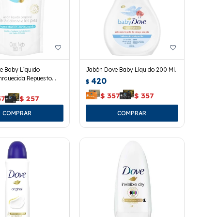
e Baby Líquido
Jabón Dove Baby Líquido 200 Ml.
nrquecida Repuesto
420
$
$
357
$
357
57
$
257