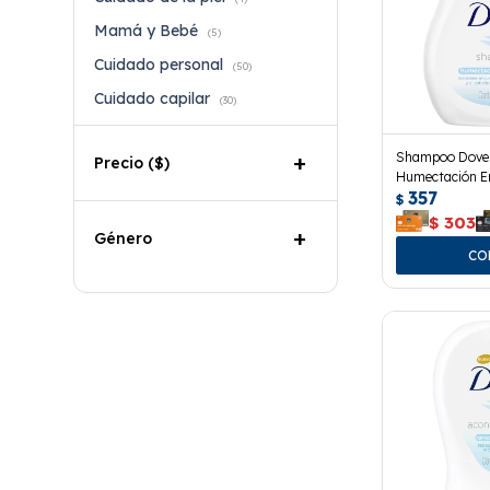
Mamá y Bebé
(5)
Cuidado personal
(50)
Cuidado capilar
(30)
Shampoo Dove
Precio
($)
Humectación En
357
$
$
303
Género