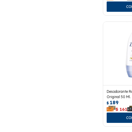
Desodorante Ro
Original 50 Ml.
189
$
$
161