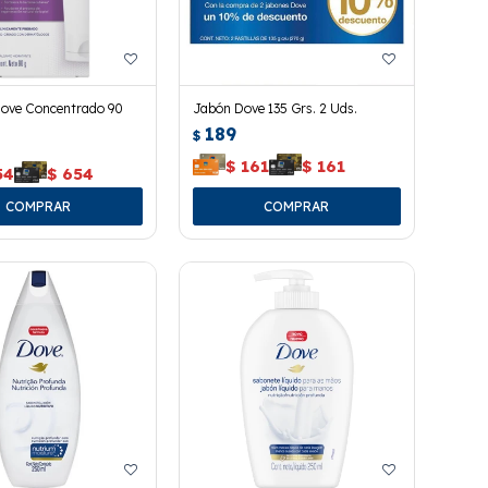
ove Concentrado 90
Jabón Dove 135 Grs. 2 Uds.
189
$
$
161
$
161
54
$
654