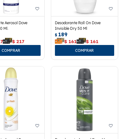
te Aerosol Dove
Desodorante Roll On Dove
0 Ml.
Invisible Dry 50 Ml
189
$
17
$
217
$
161
$
161