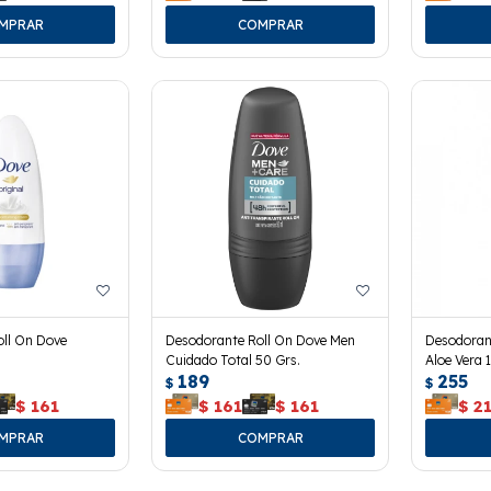
ll On Dove
Desodorante Roll On Dove Men
Desodoran
Cuidado Total 50 Grs.
Aloe Vera 
189
255
$
$
$
161
$
161
$
161
$
2