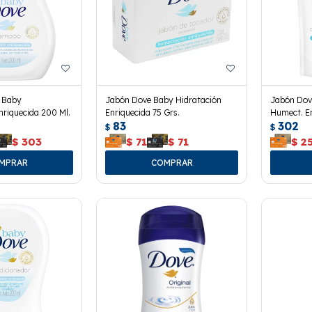
 Baby
Jabón Dove Baby Hidratación
Jabón Dov
riquecida 200 Ml.
Enriquecida 75 Grs.
Humect. E
83
302
180 Ml.
$
$
$
303
$
71
$
71
$
2