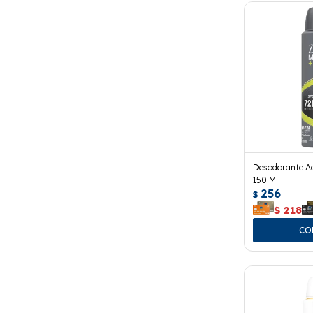
Desodorante Ae
150 Ml.
256
$
$
218