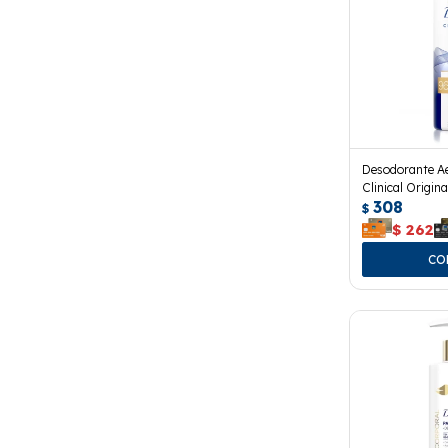
Desodorante A
Clinical Origina
308
$
$
262