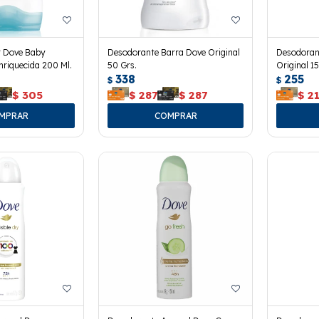
r Dove Baby
Desodorante Barra Dove Original
Desodoran
riquecida 200 Ml.
50 Grs.
Original 15
338
255
$
$
$
305
$
287
$
287
$
2