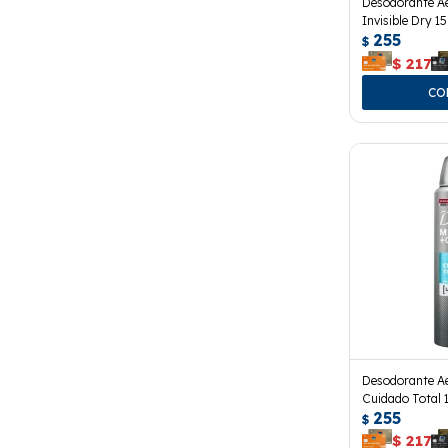
Desodorante A
Invisible Dry 15
255
$
$
217
Desodorante A
Cuidado Total 
255
$
$
217