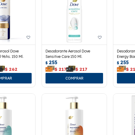
erosol Dove
Desodorante Aerosol Dove
Desodoran
l 96hs. 150 Ml.
Sensitive Care 150 Ml.
Energy Boo
255
255
$
$
$
262
$
217
$
217
$
2