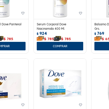
l Dove Pantenol
Serum Corporal Dove
Balsamo D
Niacinamida 400 Ml.
Grs.
924
769
$
$
$
785
$
785
$
785
$
6