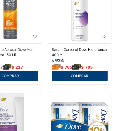
te Aerosol Dove Men
Serum Corporal Dove Hialurónico
st 150 Ml.
400 Ml.
924
$
17
$
217
$
785
$
785