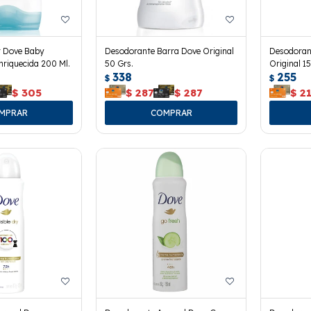
r Dove Baby
Desodorante Barra Dove Original
Desodoran
riquecida 200 Ml.
50 Grs.
Original 15
338
255
$
$
$
305
$
287
$
287
$
2