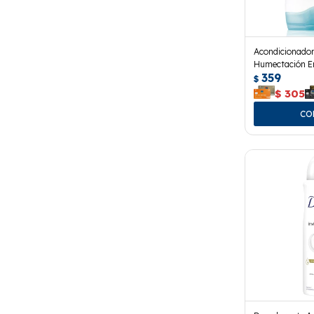
Acondicionado
Humectación En
359
$
$
305