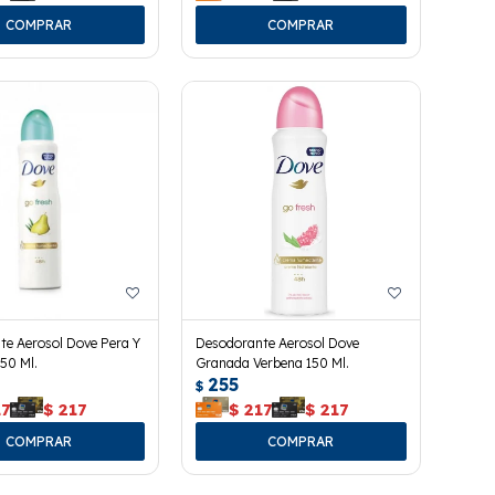
te Aerosol Dove Pera Y
Desodorante Aerosol Dove
150 Ml.
Granada Verbena 150 Ml.
255
$
17
$
217
$
217
$
217