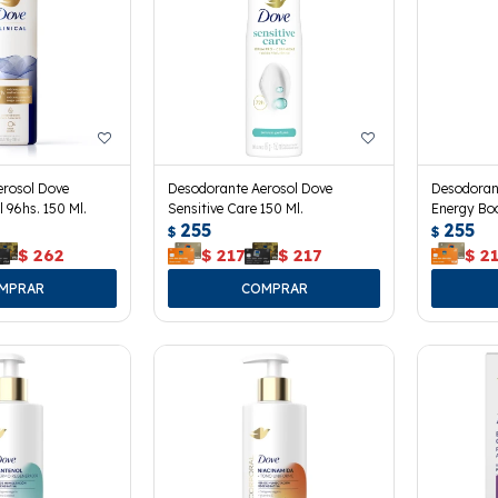
erosol Dove
Desodorante Aerosol Dove
Desodoran
l 96hs. 150 Ml.
Sensitive Care 150 Ml.
Energy Boo
255
255
$
$
$
262
$
217
$
217
$
2