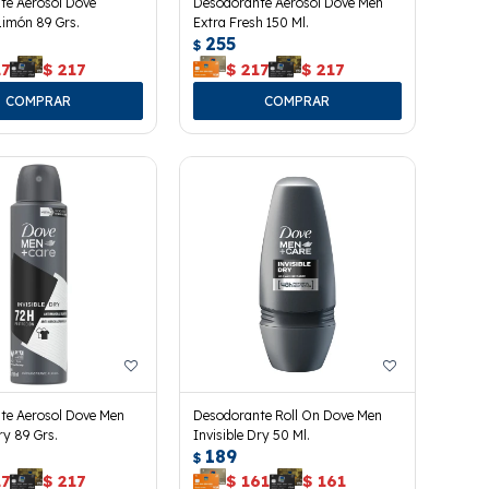
te Aerosol Dove
Desodorante Aerosol Dove Men
Limón 89 Grs.
Extra Fresh 150 Ml.
255
$
17
$
217
$
217
$
217
te Aerosol Dove Men
Desodorante Roll On Dove Men
ry 89 Grs.
Invisible Dry 50 Ml.
189
$
17
$
217
$
161
$
161