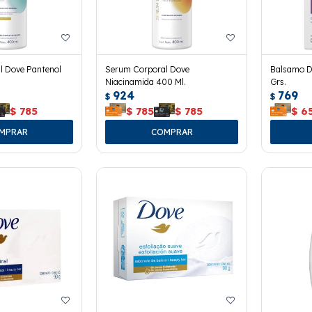
l Dove Pantenol
Serum Corporal Dove
Balsamo D
Niacinamida 400 Ml.
Grs.
924
769
$
$
$
785
$
785
$
785
$
6