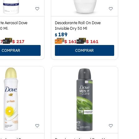
te Aerosol Dove
Desodorante Roll On Dove
0 Ml.
Invisible Dry 50 Ml
189
$
17
$
217
$
161
$
161