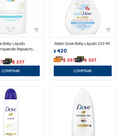
e Baby Líquido
Jabón Dove Baby Líquido 200 Ml.
nrquecida Repuesto
420
$
$
357
$
357
57
$
257