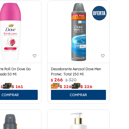
te Roll On Dove Go
Desodorante Aerosol Dove Men
ada 50 Ml.
Protec. Total 250 Ml.
266
320
$
$
61
$
161
$
226
$
226