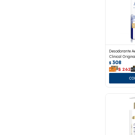
Desodorante A
Clinical Origina
308
$
$
262