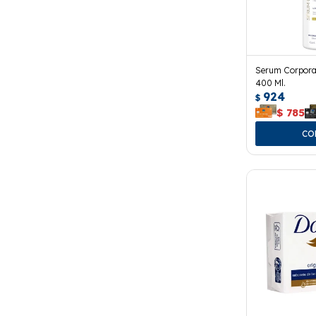
Serum Corpora
400 Ml.
924
$
$
785