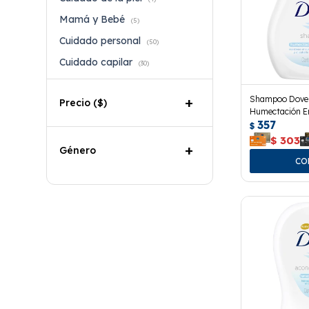
Mamá y Bebé
(5)
Cuidado personal
(50)
Cuidado capilar
(30)
Shampoo Dove
Precio
($)
Humectación En
357
$
$
303
Género