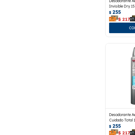
Desodorante A
Invisible Dry 15
255
$
$
217
Desodorante A
Cuidado Total 
255
$
$
217