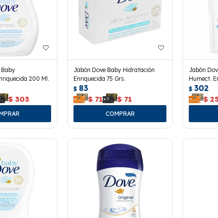
 Baby
Jabón Dove Baby Hidratación
Jabón Dov
riquecida 200 Ml.
Enriquecida 75 Grs.
Humect. E
83
302
180 Ml.
$
$
$
303
$
71
$
71
$
2