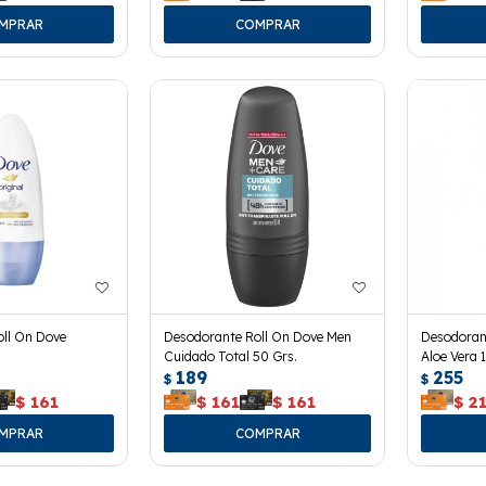
ll On Dove
Desodorante Roll On Dove Men
Desodoran
Cuidado Total 50 Grs.
Aloe Vera 
189
255
$
$
$
161
$
161
$
161
$
2