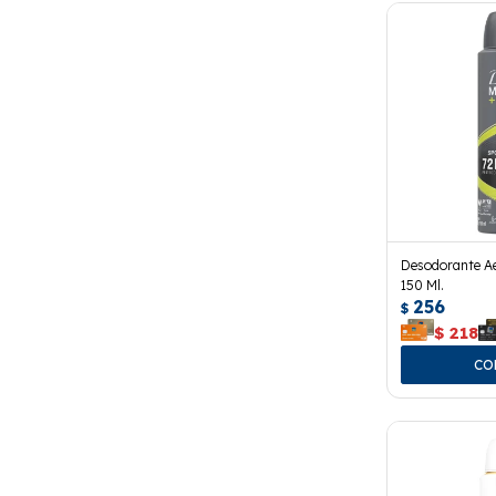
Desodorante Ae
150 Ml.
256
$
$
218