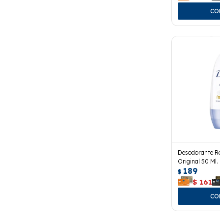
Desodorante Ro
Original 50 Ml.
189
$
$
161