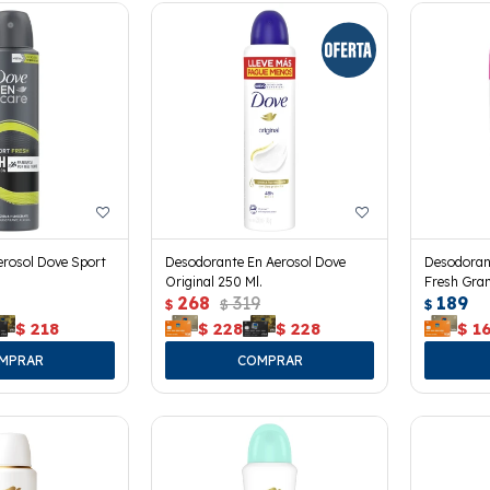
rosol Dove Sport
Desodorante En Aerosol Dove
Desodoran
Original 250 Ml.
Fresh Gran
268
319
189
$
$
$
$
218
$
228
$
228
$
1