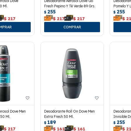
erosol Dove
Desodorante Aerosol Dove Go
Desodoran
0 Ml.
Fresh Pepino Y Té Verde 89 Grs.
Pomelo Y 
255
255
$
$
$
217
$
217
$
217
$
2
erosol Dove Men
Desodorante Roll On Dove Men
Desodoran
150 Ml.
Extra Fresh 50 Ml.
Invisible D
189
255
$
$
$
217
$
161
$
161
$
2