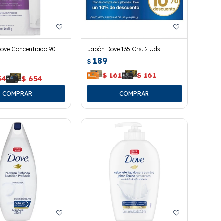
ove Concentrado 90
Jabón Dove 135 Grs. 2 Uds.
189
$
$
161
$
161
54
$
654