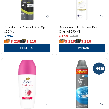
Desodorante Aerosol Dove Sport
Desodorante En Aerosol Dove
150 Ml.
Original 250 Ml.
256
268
319
$
$
$
$
218
$
218
$
228
$
228