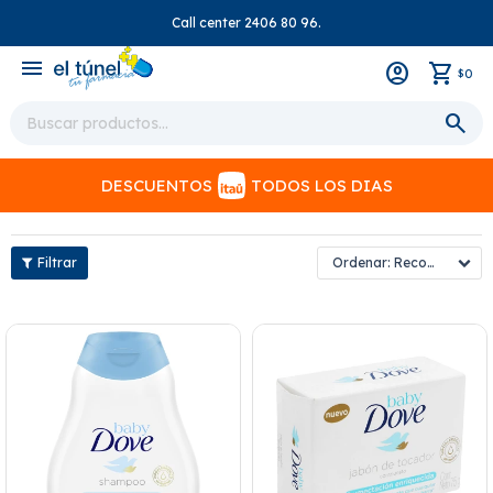
Call center 2406 80 96.
close
menu
0
$
DESCUENTOS
TODOS LOS DIAS
Recomendados