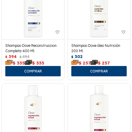
Shampoo Dove Reconstruccion
Shampoo Dove óleo Nutrición
Completa 400 Ml.
200 Ml.
394
494
302
$
$
$
$
335
$
335
$
257
$
257