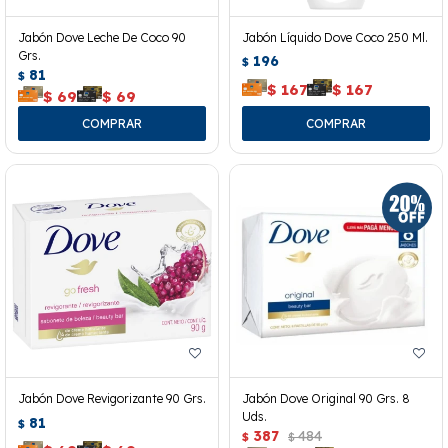
Jabón Dove Leche De Coco 90
Jabón Líquido Dove Coco 250 Ml.
Grs.
196
$
81
$
$
167
$
167
$
69
$
69
Jabón Dove Revigorizante 90 Grs.
Jabón Dove Original 90 Grs. 8
Uds.
81
$
387
484
$
$