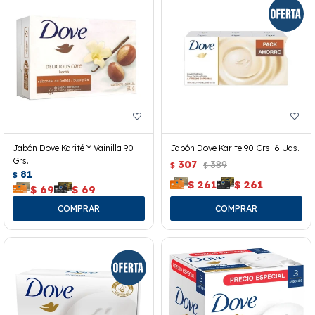
Jabón Dove Karité Y Vainilla 90
Jabón Dove Karite 90 Grs. 6 Uds.
Grs.
307
389
$
$
81
$
$
261
$
261
$
69
$
69