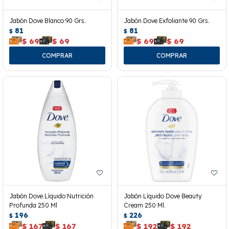
Jabón Dove Blanco 90 Grs.
Jabón Dove Exfoliante 90 Grs.
81
81
$
$
$
69
$
69
$
69
$
69
Jabón Dove Líquido Nutrición
Jabón Líquido Dove Beauty
Profunda 250 Ml
Cream 250 Ml.
196
226
$
$
$
167
$
167
$
192
$
192