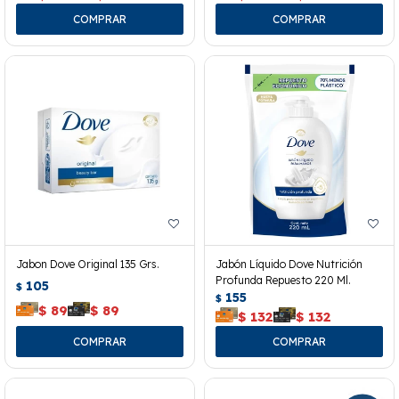
Jabon Dove Original 135 Grs.
Jabón Líquido Dove Nutrición
Profunda Repuesto 220 Ml.
105
$
155
$
$
89
$
89
$
132
$
132