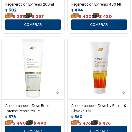
Regeneración Extrema 200ml
Regeneracion Extrema 400 Ml.
302
494
$
$
$
257
$
257
$
420
$
420
Acondicionador Dove Bond
Acondicionador Dove Uv Repair &
Intense Repair 250 Ml.
Glow 250 Ml.
576
560
$
$
$
490
$
490
$
476
$
476