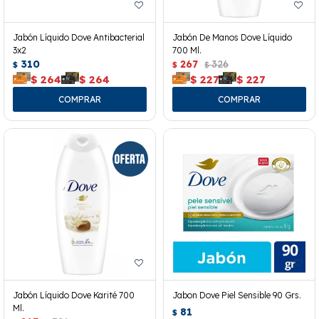
Jabón Líquido Dove Antibacterial
Jabón De Manos Dove Líquido
3x2
700 Ml.
310
267
326
$
$
$
$
264
$
264
$
227
$
227
Jabón Líquido Dove Karité 700
Jabon Dove Piel Sensible 90 Grs.
Ml.
81
$