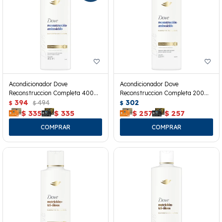
Acondicionador Dove
Acondicionador Dove
Reconstruccion Completa 400
Reconstruccion Completa 200
Ml.
394
494
Ml.
302
$
$
$
$
335
$
335
$
257
$
257