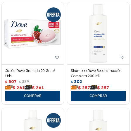
Jabón Dove Granada 90 Grs. 6
Shampoo Dove Reconstrucción
Uds.
Completa 200 Ml.
307
389
302
$
$
$
$
261
$
261
$
257
$
257