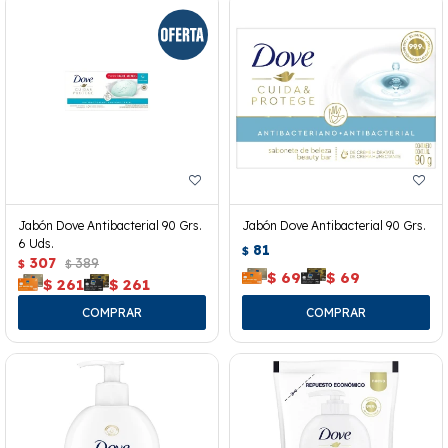
Jabón Dove Antibacterial 90 Grs.
Jabón Dove Antibacterial 90 Grs.
6 Uds.
81
$
307
389
$
$
$
69
$
69
$
261
$
261