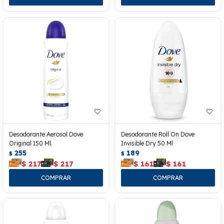
Desodorante Aerosol Dove
Desodorante Roll On Dove
Original 150 Ml.
Invisible Dry 50 Ml
255
189
$
$
$
217
$
217
$
161
$
161