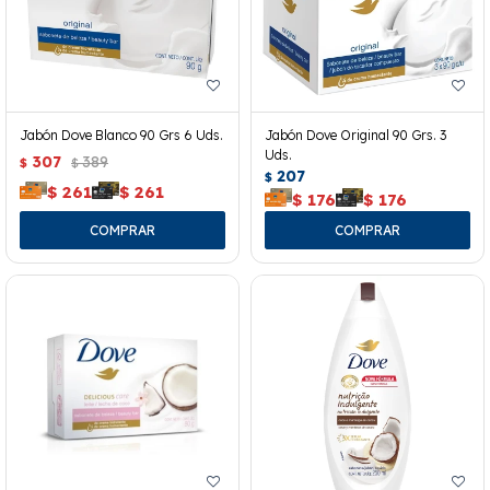
Jabón Dove Blanco 90 Grs 6 Uds.
Jabón Dove Original 90 Grs. 3
Uds.
307
389
$
$
207
$
$
261
$
261
$
176
$
176