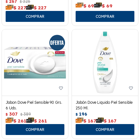
267
326
$
$
$
69
$
69
$
227
$
227
Jabon Dove Piel Sensible 90 Grs.
Jabón Dove Liquido Piel Sensible
6 Uds.
250 Ml.
307
389
196
$
$
$
$
261
$
261
$
167
$
167