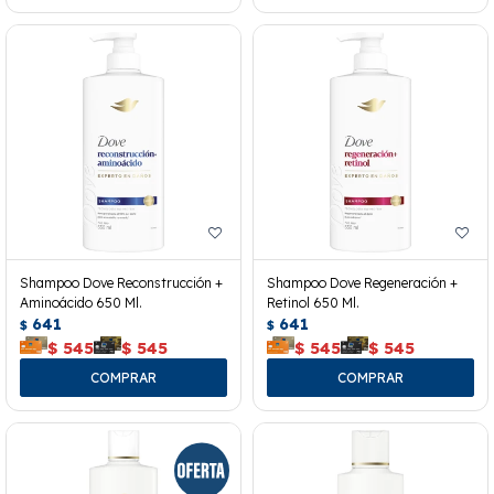
Shampoo Dove Reconstrucción +
Shampoo Dove Regeneración +
Aminoácido 650 Ml.
Retinol 650 Ml.
641
641
$
$
$
545
$
545
$
545
$
545