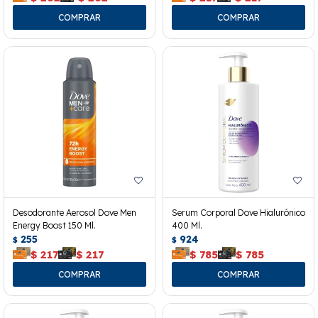
Desodorante Aerosol Dove Men
Serum Corporal Dove Hialurónico
Energy Boost 150 Ml.
400 Ml.
255
924
$
$
$
217
$
217
$
785
$
785