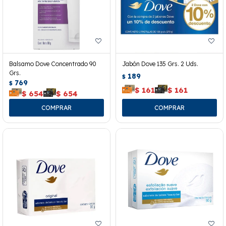
Balsamo Dove Concentrado 90
Jabón Dove 135 Grs. 2 Uds.
Grs.
189
$
769
$
$
161
$
161
$
654
$
654