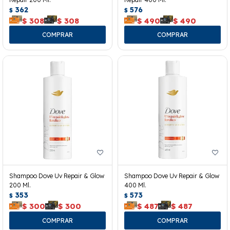
362
576
$
$
$
308
$
308
$
490
$
490
Shampoo Dove Uv Repair & Glow
Shampoo Dove Uv Repair & Glow
200 Ml.
400 Ml.
353
573
$
$
$
300
$
300
$
487
$
487