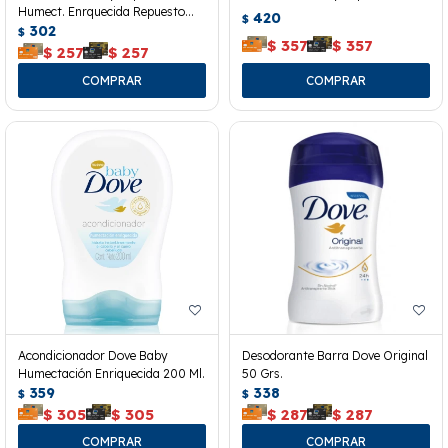
Humect. Enrquecida Repuesto
420
$
180 Ml.
302
$
$
357
$
357
$
257
$
257
Acondicionador Dove Baby
Desodorante Barra Dove Original
Humectación Enriquecida 200 Ml.
50 Grs.
359
338
$
$
$
305
$
305
$
287
$
287