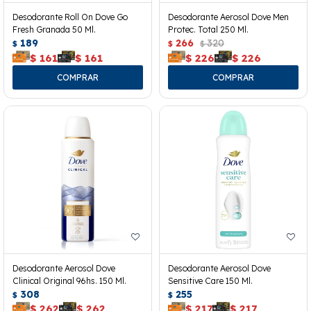
Desodorante Roll On Dove Go
Desodorante Aerosol Dove Men
Fresh Granada 50 Ml.
Protec. Total 250 Ml.
189
266
320
$
$
$
$
161
$
161
$
226
$
226
Desodorante Aerosol Dove
Desodorante Aerosol Dove
Clinical Original 96hs. 150 Ml.
Sensitive Care 150 Ml.
308
255
$
$
$
262
$
262
$
217
$
217