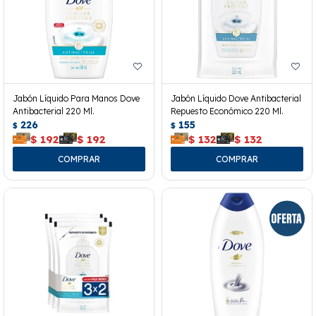
Jabón Líquido Para Manos Dove
Jabón Líquido Dove Antibacterial
Antibacterial 220 Ml.
Repuesto Económico 220 Ml.
226
155
$
$
$
192
$
192
$
132
$
132