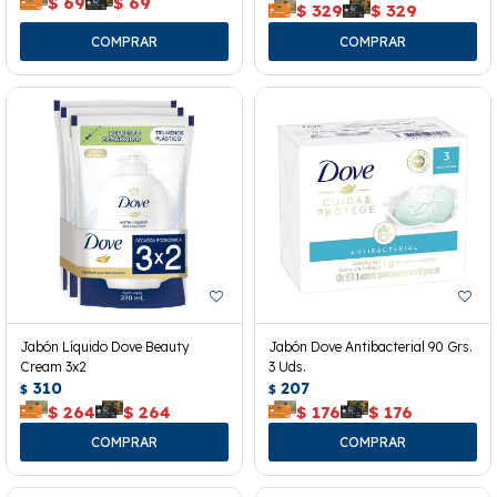
$
69
$
69
$
329
$
329
Jabón Líquido Dove Beauty
Jabón Dove Antibacterial 90 Grs.
Cream 3x2
3 Uds.
310
207
$
$
$
264
$
264
$
176
$
176