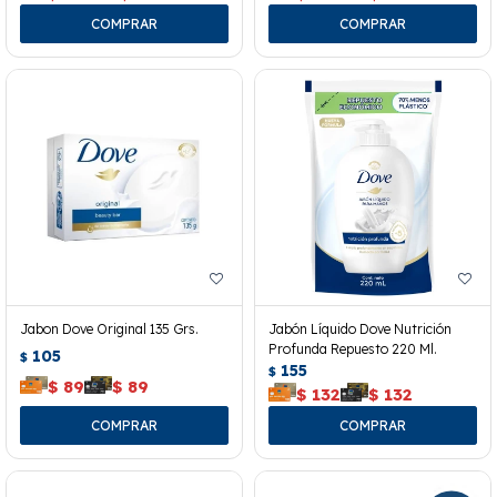
Jabon Dove Original 135 Grs.
Jabón Líquido Dove Nutrición
Profunda Repuesto 220 Ml.
105
$
155
$
$
89
$
89
$
132
$
132