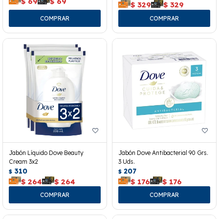
$
69
$
69
$
329
$
329
Jabón Líquido Dove Beauty
Jabón Dove Antibacterial 90 Grs.
Cream 3x2
3 Uds.
310
207
$
$
$
264
$
264
$
176
$
176