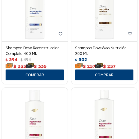
Shampoo Dove Reconstruccion
Shampoo Dove óleo Nutrición
Completa 400 Ml.
200 Ml.
394
494
302
$
$
$
$
335
$
335
$
257
$
257