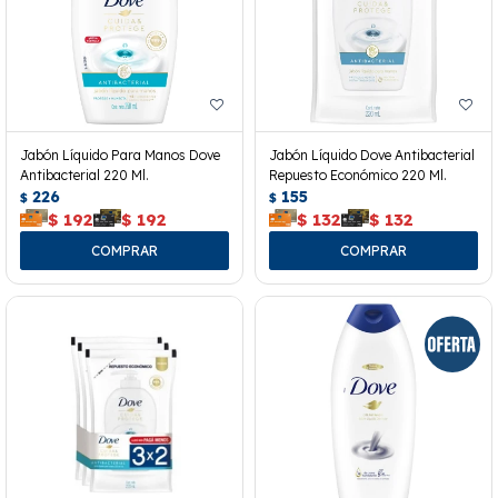
Jabón Líquido Para Manos Dove
Jabón Líquido Dove Antibacterial
Antibacterial 220 Ml.
Repuesto Económico 220 Ml.
226
155
$
$
$
192
$
192
$
132
$
132