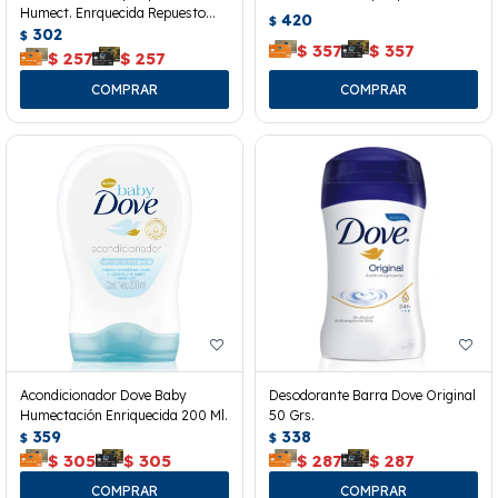
Humect. Enrquecida Repuesto
420
$
180 Ml.
302
$
$
357
$
357
$
257
$
257
Acondicionador Dove Baby
Desodorante Barra Dove Original
Humectación Enriquecida 200 Ml.
50 Grs.
359
338
$
$
$
305
$
305
$
287
$
287