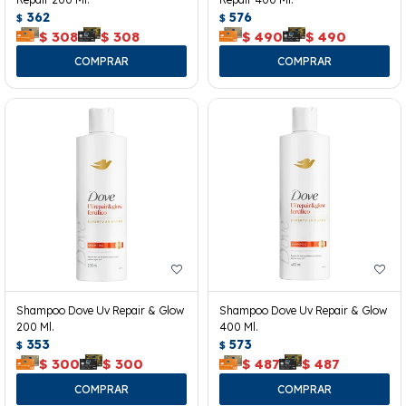
362
576
$
$
$
308
$
308
$
490
$
490
Shampoo Dove Uv Repair & Glow
Shampoo Dove Uv Repair & Glow
200 Ml.
400 Ml.
353
573
$
$
$
300
$
300
$
487
$
487