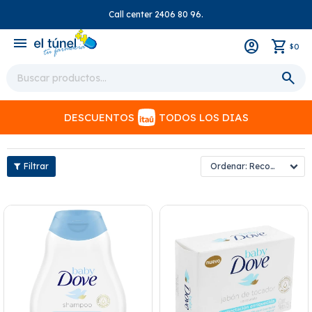
Call center 2406 80 96.
close
menu
0
$
DESCUENTOS
TODOS LOS DIAS
Recomendados