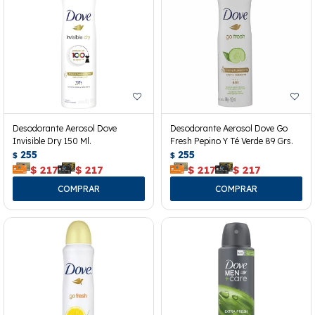
Desodorante Aerosol Dove
Desodorante Aerosol Dove Go
Invisible Dry 150 Ml.
Fresh Pepino Y Té Verde 89 Grs.
255
255
$
$
$
217
$
217
$
217
$
217