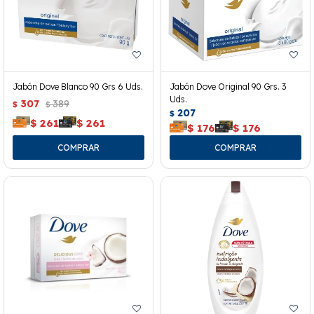
Jabón Dove Blanco 90 Grs 6 Uds.
Jabón Dove Original 90 Grs. 3
Uds.
307
389
$
$
207
$
$
261
$
261
$
176
$
176