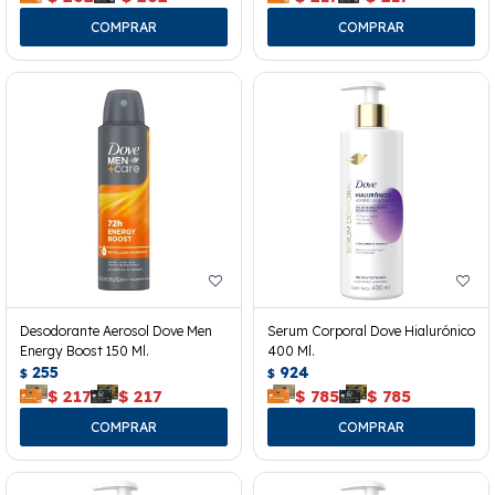
Desodorante Aerosol Dove Men
Serum Corporal Dove Hialurónico
Energy Boost 150 Ml.
400 Ml.
255
924
$
$
$
217
$
217
$
785
$
785