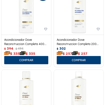
Acondicionador Dove
Acondicionador Dove
Reconstruccion Completa 400
Reconstruccion Completa 200
Ml.
394
494
Ml.
302
$
$
$
$
335
$
335
$
257
$
257