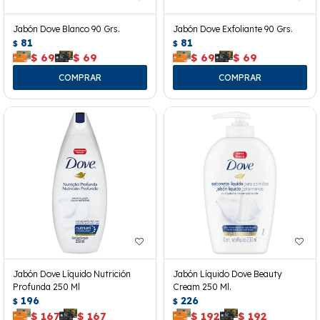
Jabón Dove Blanco 90 Grs.
Jabón Dove Exfoliante 90 Grs.
81
81
$
$
$
69
$
69
$
69
$
69
Jabón Dove Líquido Nutrición
Jabón Líquido Dove Beauty
Profunda 250 Ml
Cream 250 Ml.
196
226
$
$
$
167
$
167
$
192
$
192