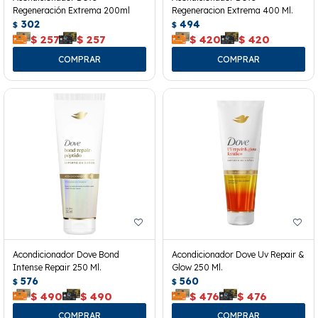
Regeneración Extrema 200ml
Regeneracion Extrema 400 Ml.
302
494
$
$
$
257
$
257
$
420
$
420
Acondicionador Dove Bond
Acondicionador Dove Uv Repair &
Intense Repair 250 Ml.
Glow 250 Ml.
576
560
$
$
$
490
$
490
$
476
$
476