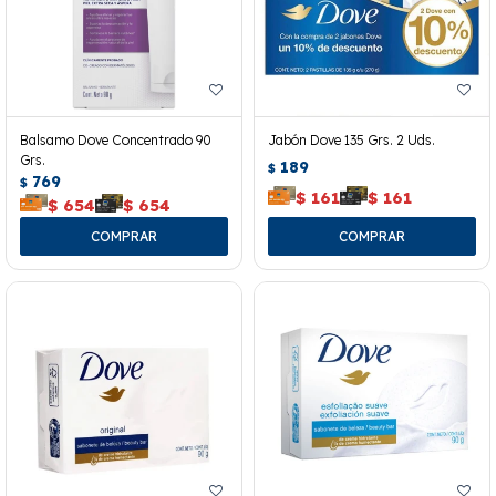
Balsamo Dove Concentrado 90
Jabón Dove 135 Grs. 2 Uds.
Grs.
189
$
769
$
$
161
$
161
$
654
$
654