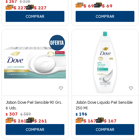
267
326
$
$
$
69
$
69
$
227
$
227
Jabon Dove Piel Sensible 90 Grs.
Jabón Dove Liquido Piel Sensible
6 Uds.
250 Ml.
307
389
196
$
$
$
$
261
$
261
$
167
$
167