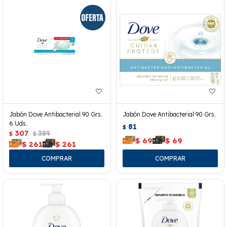
Jabón Dove Antibacterial 90 Grs.
Jabón Dove Antibacterial 90 Grs.
6 Uds.
81
$
307
389
$
$
$
69
$
69
$
261
$
261