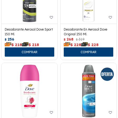
Desodorante Aerosol Dove Sport
Desodorante En Aerosol Dove
150 Ml.
Original 250 Ml.
256
268
319
$
$
$
$
218
$
218
$
228
$
228