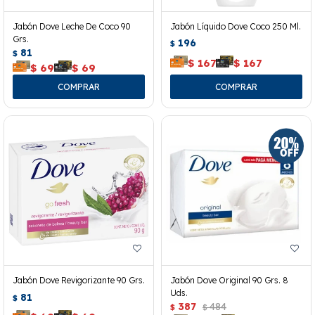
Jabón Dove Leche De Coco 90
Jabón Líquido Dove Coco 250 Ml.
Grs.
196
$
81
$
$
167
$
167
$
69
$
69
Jabón Dove Revigorizante 90 Grs.
Jabón Dove Original 90 Grs. 8
Uds.
81
$
387
484
$
$