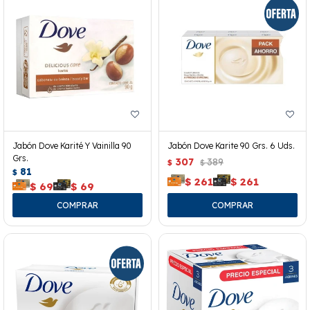
Jabón Dove Karité Y Vainilla 90
Jabón Dove Karite 90 Grs. 6 Uds.
Grs.
307
389
$
$
81
$
$
261
$
261
$
69
$
69