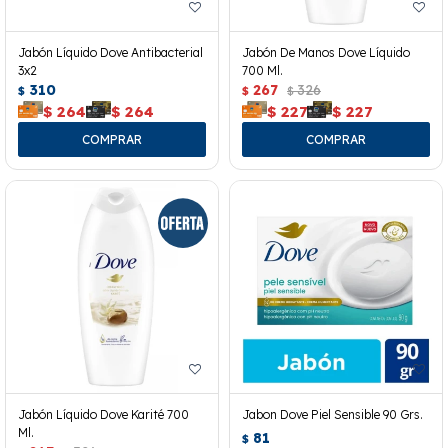
Jabón Líquido Dove Antibacterial
Jabón De Manos Dove Líquido
3x2
700 Ml.
310
267
326
$
$
$
$
264
$
264
$
227
$
227
Jabón Líquido Dove Karité 700
Jabon Dove Piel Sensible 90 Grs.
Ml.
81
$