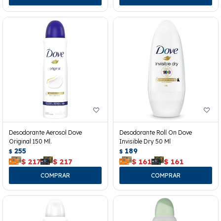
Desodorante Aerosol Dove
Desodorante Roll On Dove
Original 150 Ml.
Invisible Dry 50 Ml
255
189
$
$
$
217
$
217
$
161
$
161