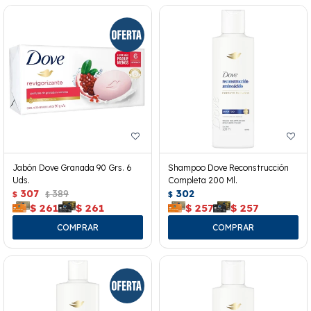
Jabón Dove Granada 90 Grs. 6
Shampoo Dove Reconstrucción
Uds.
Completa 200 Ml.
307
389
302
$
$
$
$
261
$
261
$
257
$
257