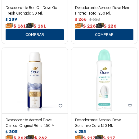
Desodorante Roll On Dove Go
Desodorante Aerosol Dove Men
Fresh Granada 50 Ml.
Protec. Total 250 Ml.
189
266
320
$
$
$
$
161
$
161
$
226
$
226
Desodorante Aerosol Dove
Desodorante Aerosol Dove
Clinical Original 96hs. 150 Ml.
Sensitive Care 150 Ml.
308
255
$
$
$
262
$
262
$
217
$
217