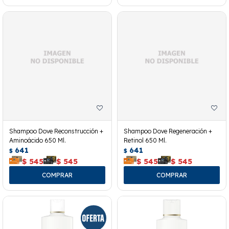
Shampoo Dove Reconstrucción +
Shampoo Dove Regeneración +
Aminoácido 650 Ml.
Retinol 650 Ml.
641
641
$
$
$
545
$
545
$
545
$
545