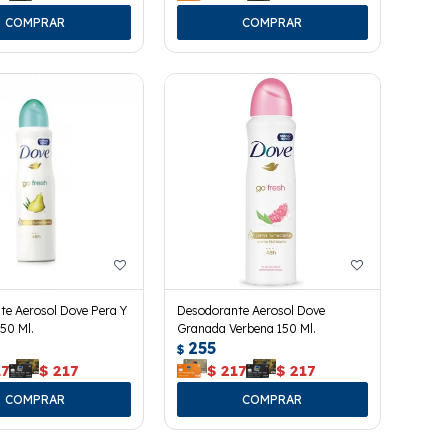
te Aerosol Dove Pera Y
Desodorante Aerosol Dove
150 Ml.
Granada Verbena 150 Ml.
255
$
17
$
217
$
217
$
217