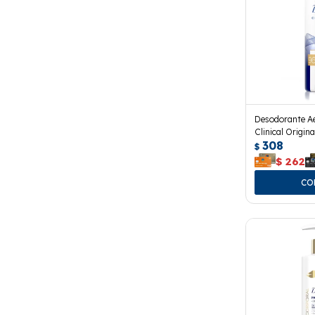
Desodorante A
Clinical Origina
308
$
$
262