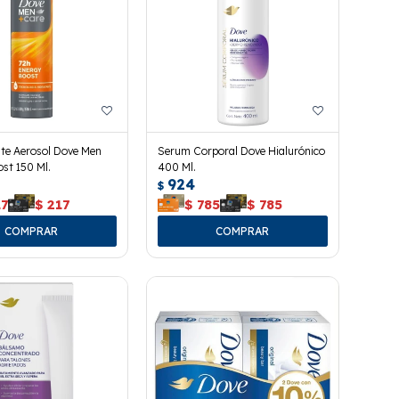
te Aerosol Dove Men
Serum Corporal Dove Hialurónico
st 150 Ml.
400 Ml.
924
$
17
$
217
$
785
$
785