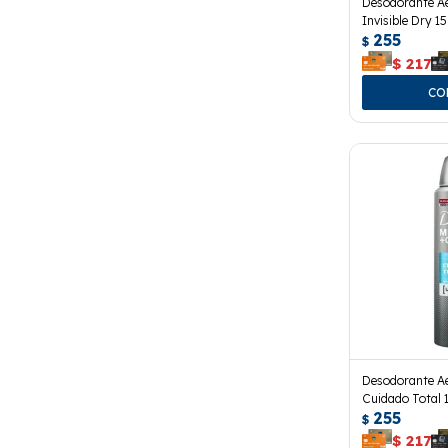
Desodorante A
Invisible Dry 15
255
$
$
217
Desodorante A
Cuidado Total 
255
$
$
217