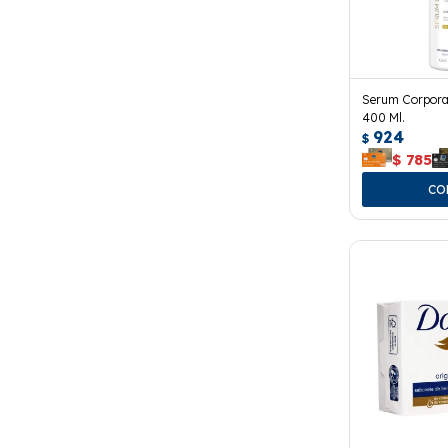
Serum Corpora
400 Ml.
924
$
$
785