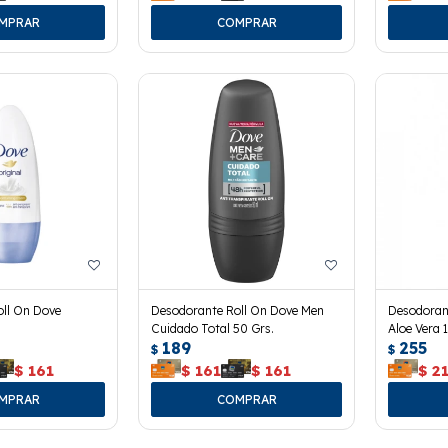
ll On Dove
Desodorante Roll On Dove Men
Desodoran
Cuidado Total 50 Grs.
Aloe Vera 
189
255
$
$
$
161
$
161
$
161
$
2