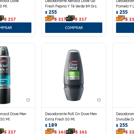
erosol Dove
Desodorante Aerosol Dove Go
Desodoran
0 Ml.
Fresh Pepino Y Té Verde 89 Grs.
Pomelo Y 
255
255
$
$
$
217
$
217
$
217
$
2
erosol Dove Men
Desodorante Roll On Dove Men
Desodoran
150 Ml.
Extra Fresh 50 Ml.
Invisible D
189
255
$
$
$
217
$
161
$
161
$
2