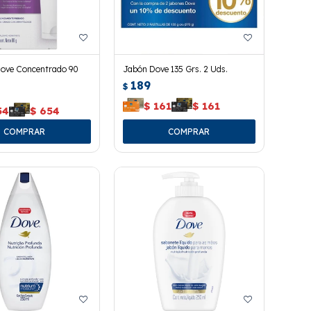
ove Concentrado 90
Jabón Dove 135 Grs. 2 Uds.
189
$
$
161
$
161
54
$
654