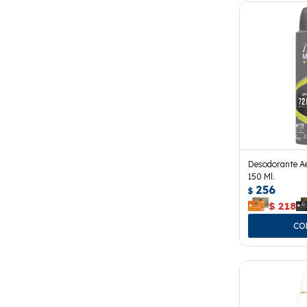
Desodorante Ae
150 Ml.
256
$
$
218