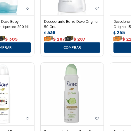
r Dove Baby
Desodorante Barra Dove Original
Desodoran
riquecida 200 Ml.
50 Grs.
Original 15
338
255
$
$
$
305
$
287
$
287
$
2