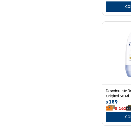
Desodorante Ro
Original 50 Ml.
189
$
$
161