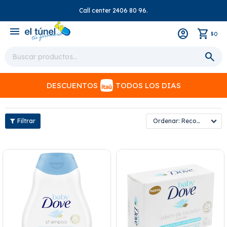
Call center 2406 80 96.
close
menu
0
$
DESCUENTOS
TODOS LOS DIAS
Recomendados