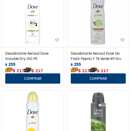
Desodorante Aerosol Dove
Desodorante Aerosol Dove Go
Invisible Dry 150 Ml.
Fresh Pepino Y Té Verde 89 Grs.
255
255
$
$
$
217
$
217
$
217
$
217