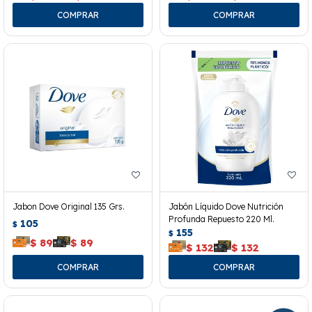
Jabon Dove Original 135 Grs.
Jabón Líquido Dove Nutrición
Profunda Repuesto 220 Ml.
105
$
155
$
$
89
$
89
$
132
$
132