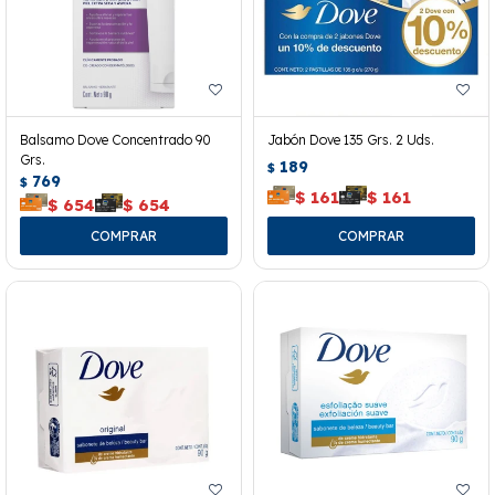
Balsamo Dove Concentrado 90
Jabón Dove 135 Grs. 2 Uds.
Grs.
189
$
769
$
$
161
$
161
$
654
$
654