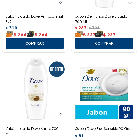
Jabón Líquido Dove Antibacterial
Jabón De Manos Dove Líquido
3x2
700 Ml.
310
267
326
$
$
$
$
264
$
264
$
227
$
227
Jabón Líquido Dove Karité 700
Jabon Dove Piel Sensible 90 Grs.
Ml.
81
$