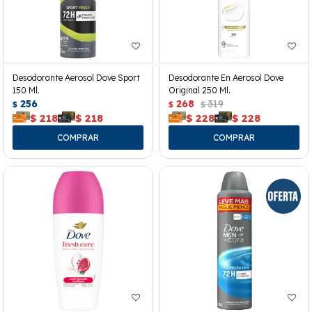
Desodorante Aerosol Dove Sport
Desodorante En Aerosol Dove
150 Ml.
Original 250 Ml.
256
268
319
$
$
$
$
218
$
218
$
228
$
228