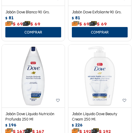
Jabón Dove Blanco 90 Grs.
Jabón Dove Exfoliante 90 Grs.
81
81
$
$
$
69
$
69
$
69
$
69
Jabón Dove Líquido Nutrición
Jabón Líquido Dove Beauty
Profunda 250 Ml
Cream 250 Ml.
196
226
$
$
$
167
$
167
$
192
$
192