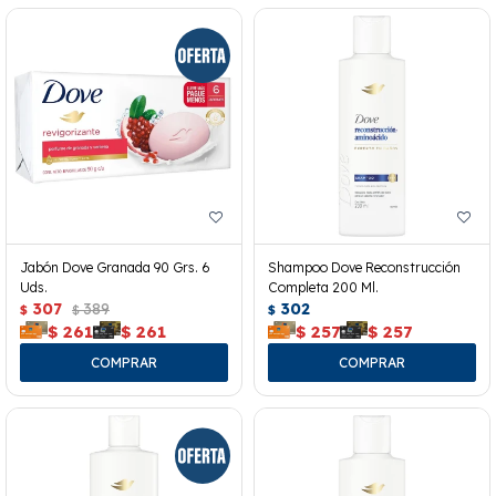
Jabón Dove Granada 90 Grs. 6
Shampoo Dove Reconstrucción
Uds.
Completa 200 Ml.
307
389
302
$
$
$
$
261
$
261
$
257
$
257