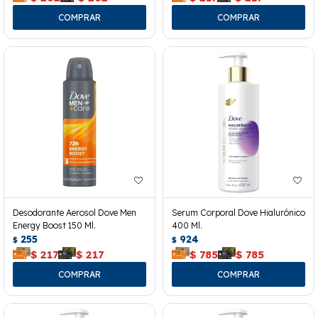
Desodorante Aerosol Dove Men
Serum Corporal Dove Hialurónico
Energy Boost 150 Ml.
400 Ml.
255
924
$
$
$
217
$
217
$
785
$
785