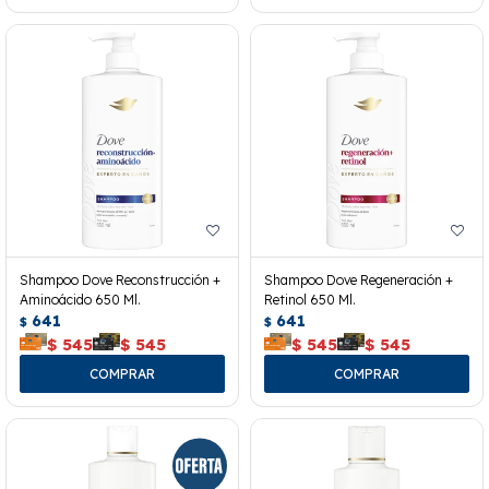
Shampoo Dove Reconstrucción +
Shampoo Dove Regeneración +
Aminoácido 650 Ml.
Retinol 650 Ml.
641
641
$
$
$
545
$
545
$
545
$
545