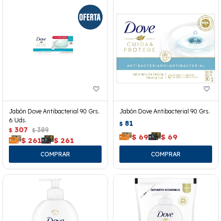
Jabón Dove Antibacterial 90 Grs.
Jabón Dove Antibacterial 90 Grs.
6 Uds.
81
$
307
389
$
$
$
69
$
69
$
261
$
261