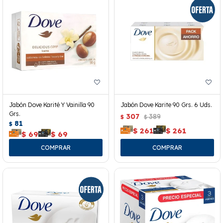
Jabón Dove Karité Y Vainilla 90
Jabón Dove Karite 90 Grs. 6 Uds.
Grs.
307
389
$
$
81
$
$
261
$
261
$
69
$
69