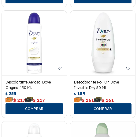
Desodorante Aerosol Dove
Desodorante Roll On Dove
Original 150 Ml.
Invisible Dry 50 Ml
255
189
$
$
$
217
$
217
$
161
$
161