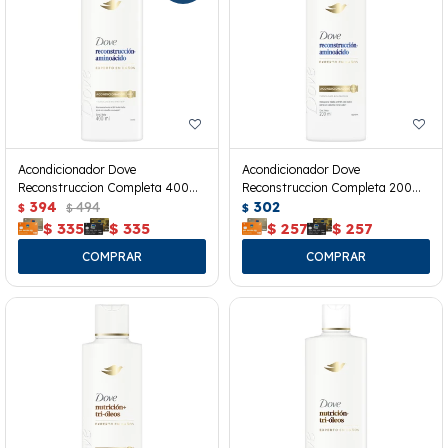
Acondicionador Dove
Acondicionador Dove
Reconstruccion Completa 400
Reconstruccion Completa 200
Ml.
394
494
Ml.
302
$
$
$
$
335
$
335
$
257
$
257