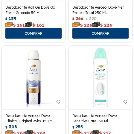
Desodorante Roll On Dove Go
Desodorante Aerosol Dove Men
Fresh Granada 50 Ml.
Protec. Total 250 Ml.
189
266
320
$
$
$
$
161
$
161
$
226
$
226
Desodorante Aerosol Dove
Desodorante Aerosol Dove
Clinical Original 96hs. 150 Ml.
Sensitive Care 150 Ml.
308
255
$
$
$
262
$
262
$
217
$
217