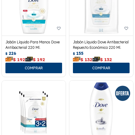
Jabón Líquido Para Manos Dove
Jabón Líquido Dove Antibacterial
Antibacterial 220 Ml.
Repuesto Económico 220 Ml.
226
155
$
$
$
192
$
192
$
132
$
132