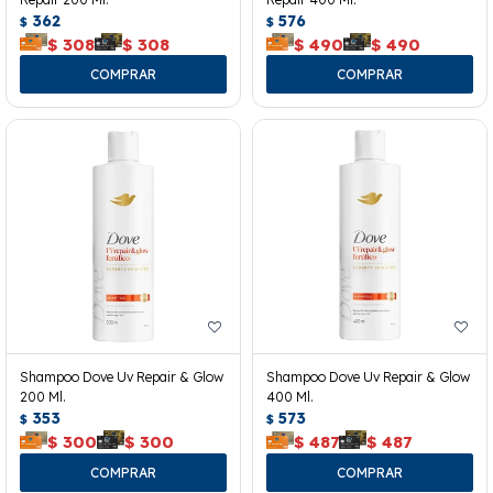
362
576
$
$
$
308
$
308
$
490
$
490
Shampoo Dove Uv Repair & Glow
Shampoo Dove Uv Repair & Glow
200 Ml.
400 Ml.
353
573
$
$
$
300
$
300
$
487
$
487