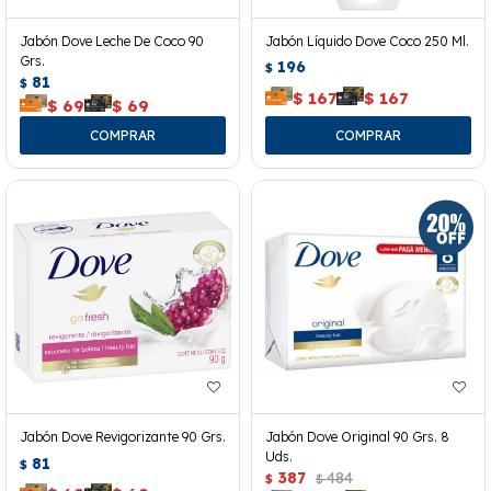
Jabón Dove Leche De Coco 90
Jabón Líquido Dove Coco 250 Ml.
Grs.
196
$
81
$
$
167
$
167
$
69
$
69
Jabón Dove Revigorizante 90 Grs.
Jabón Dove Original 90 Grs. 8
Uds.
81
$
387
484
$
$