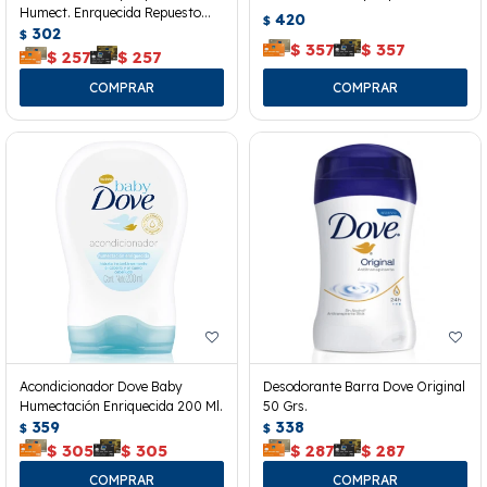
Humect. Enrquecida Repuesto
420
$
180 Ml.
302
$
$
357
$
357
$
257
$
257
Acondicionador Dove Baby
Desodorante Barra Dove Original
Humectación Enriquecida 200 Ml.
50 Grs.
359
338
$
$
$
305
$
305
$
287
$
287