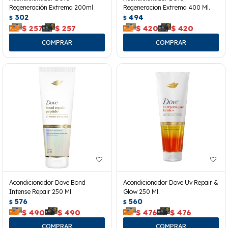
Regeneración Extrema 200ml
Regeneracion Extrema 400 Ml.
302
494
$
$
$
257
$
257
$
420
$
420
Acondicionador Dove Bond
Acondicionador Dove Uv Repair &
Intense Repair 250 Ml.
Glow 250 Ml.
576
560
$
$
$
490
$
490
$
476
$
476