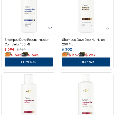
Shampoo Dove Reconstruccion
Shampoo Dove óleo Nutrición
Completa 400 Ml.
200 Ml.
394
494
302
$
$
$
$
335
$
335
$
257
$
257