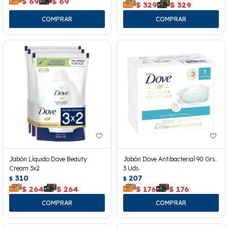
$
69
$
69
$
329
$
329
Jabón Líquido Dove Beauty
Jabón Dove Antibacterial 90 Grs.
Cream 3x2
3 Uds.
310
207
$
$
$
264
$
264
$
176
$
176