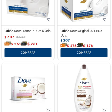
Jabón Dove Blanco 90 Grs 6 Uds.
Jabón Dove Original 90 Grs. 3
Uds.
307
389
$
$
207
$
$
261
$
261
$
176
$
176