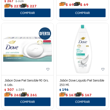
267
326
$
$
$
69
$
69
$
227
$
227
Jabon Dove Piel Sensible 90 Grs.
Jabón Dove Liquido Piel Sensible
6 Uds.
250 Ml.
307
389
196
$
$
$
$
261
$
261
$
167
$
167