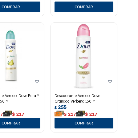
te Aerosol Dove Pera Y
Desodorante Aerosol Dove
150 Ml.
Granada Verbena 150 Ml.
255
$
17
$
217
$
217
$
217