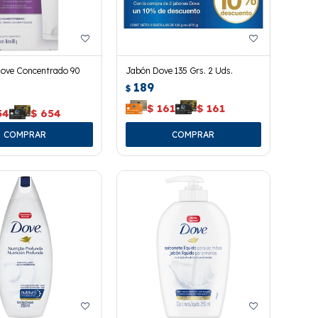
ove Concentrado 90
Jabón Dove 135 Grs. 2 Uds.
189
$
$
161
$
161
54
$
654