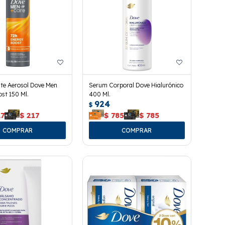
te Aerosol Dove Men
Serum Corporal Dove Hialurónico
st 150 Ml.
400 Ml.
924
$
17
$
217
$
785
$
785