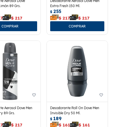
te Aerosol Dove
Desodorante Aerosol Dove Men
Limón 89 Grs.
Extra Fresh 150 Ml.
255
$
17
$
217
$
217
$
217
te Aerosol Dove Men
Desodorante Roll On Dove Men
ry 89 Grs.
Invisible Dry 50 Ml.
189
$
17
$
217
$
161
$
161