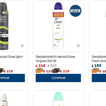
rosol Dove Sport
Desodorante En Aerosol Dove
Desodoran
Original 250 Ml.
Fresh Gran
268
319
189
$
$
$
$
218
$
228
$
228
$
1