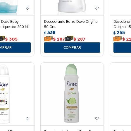
r Dove Baby
Desodorante Barra Dove Original
Desodoran
riquecida 200 Ml.
50 Grs.
Original 15
338
255
$
$
$
305
$
287
$
287
$
2