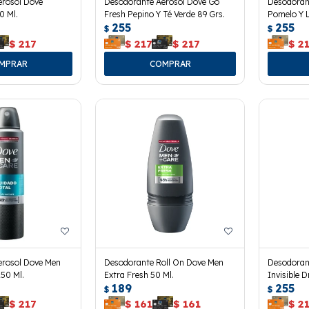
erosol Dove
Desodorante Aerosol Dove Go
Desodoran
0 Ml.
Fresh Pepino Y Té Verde 89 Grs.
Pomelo Y 
255
255
$
$
$
217
$
217
$
217
$
2
erosol Dove Men
Desodorante Roll On Dove Men
Desodoran
150 Ml.
Extra Fresh 50 Ml.
Invisible D
189
255
$
$
$
217
$
161
$
161
$
2