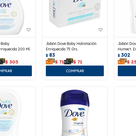
 Baby
Jabón Dove Baby Hidratación
Jabón Dov
riquecida 200 Ml.
Enriquecida 75 Grs.
Humect. E
83
302
180 Ml.
$
$
$
303
$
71
$
71
$
2