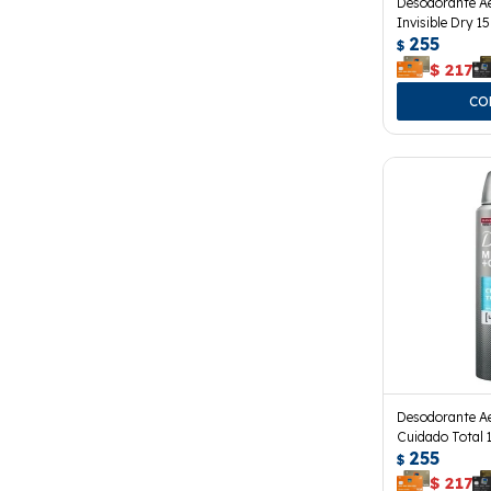
Desodorante A
Invisible Dry 15
255
$
$
217
Desodorante A
Cuidado Total 
255
$
$
217