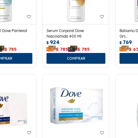
l Dove Pantenol
Serum Corporal Dove
Balsamo D
Niacinamida 400 Ml.
Grs.
924
769
$
$
$
785
$
785
$
785
$
6