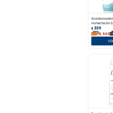
Acondicionado
Humectación En
359
$
$
305