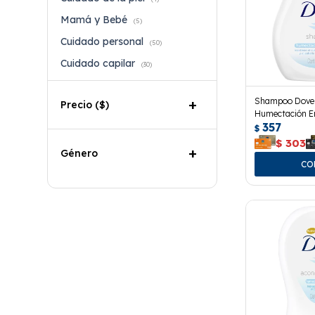
Mamá y Bebé
(5)
Cuidado personal
(50)
Cuidado capilar
(30)
Shampoo Dove
Precio
($)
Humectación En
357
$
$
303
Género