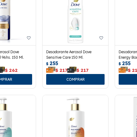
erosol Dove
Desodorante Aerosol Dove
Desodoran
l 96hs. 150 Ml.
Sensitive Care 150 Ml.
Energy Boo
255
255
$
$
$
262
$
217
$
217
$
2