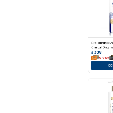
Desodorante A
Clinical Origina
308
$
$
262