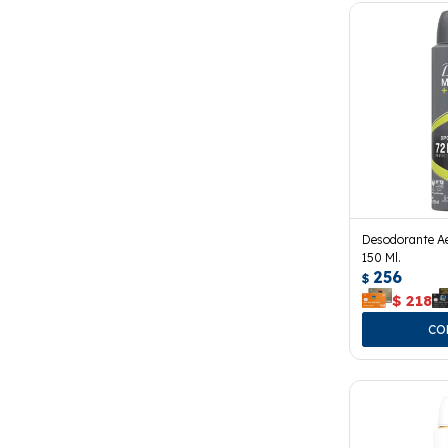
Desodorante Ae
150 Ml.
256
$
$
218