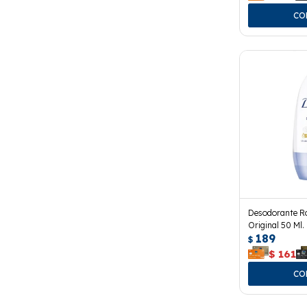
Desodorante Ro
Original 50 Ml.
189
$
$
161