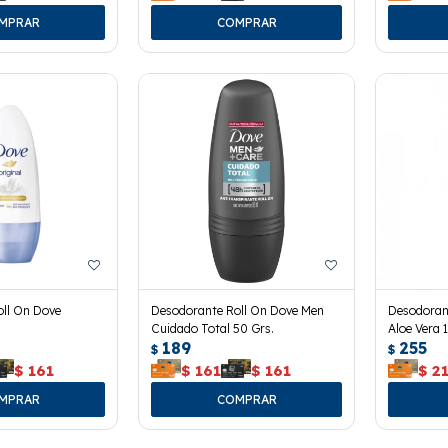
ll On Dove
Desodorante Roll On Dove Men
Desodoran
Cuidado Total 50 Grs.
Aloe Vera 
189
255
$
$
$
161
$
161
$
161
$
2