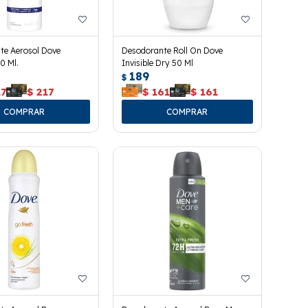
te Aerosol Dove
Desodorante Roll On Dove
0 Ml.
Invisible Dry 50 Ml
189
$
17
$
217
$
161
$
161