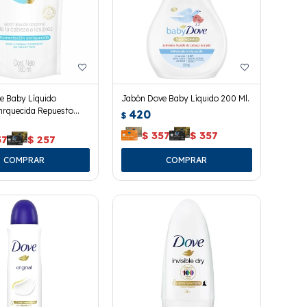
e Baby Líquido
Jabón Dove Baby Líquido 200 Ml.
nrquecida Repuesto
420
$
$
357
$
357
57
$
257