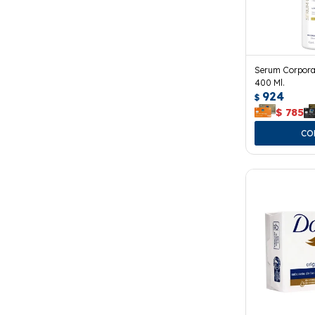
Serum Corpora
400 Ml.
924
$
$
785