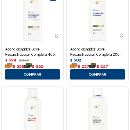
Acondicionador Dove
Acondicionador Dove
Reconstruccion Completa 400
Reconstruccion Completa 200
Ml.
394
494
Ml.
302
$
$
$
$
335
$
335
$
257
$
257