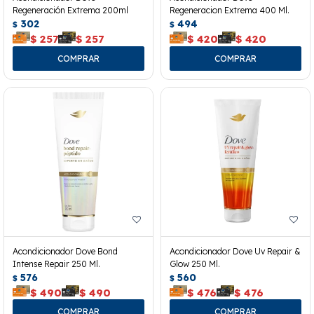
Regeneración Extrema 200ml
Regeneracion Extrema 400 Ml.
302
494
$
$
$
257
$
257
$
420
$
420
Acondicionador Dove Bond
Acondicionador Dove Uv Repair &
Intense Repair 250 Ml.
Glow 250 Ml.
576
560
$
$
$
490
$
490
$
476
$
476