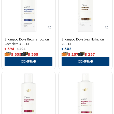
Shampoo Dove Reconstruccion
Shampoo Dove óleo Nutrición
Completa 400 Ml.
200 Ml.
394
494
302
$
$
$
$
335
$
335
$
257
$
257