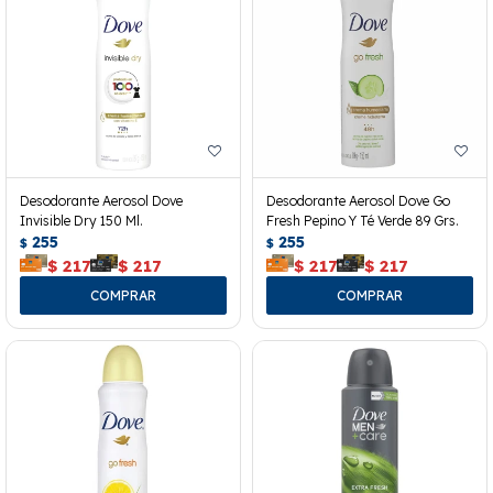
Desodorante Aerosol Dove
Desodorante Aerosol Dove Go
Invisible Dry 150 Ml.
Fresh Pepino Y Té Verde 89 Grs.
255
255
$
$
$
217
$
217
$
217
$
217