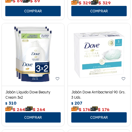
$
69
$
69
$
329
$
329
Jabón Líquido Dove Beauty
Jabón Dove Antibacterial 90 Grs.
Cream 3x2
3 Uds.
310
207
$
$
$
264
$
264
$
176
$
176