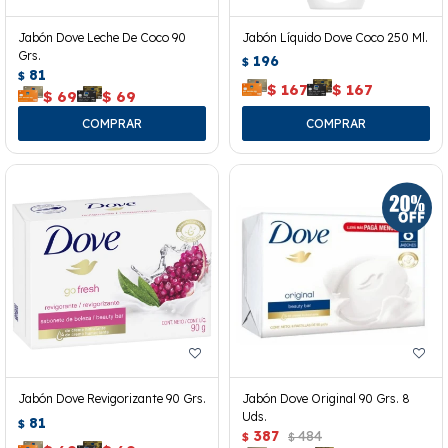
Jabón Dove Leche De Coco 90
Jabón Líquido Dove Coco 250 Ml.
Grs.
196
$
81
$
$
167
$
167
$
69
$
69
Jabón Dove Revigorizante 90 Grs.
Jabón Dove Original 90 Grs. 8
Uds.
81
$
387
484
$
$