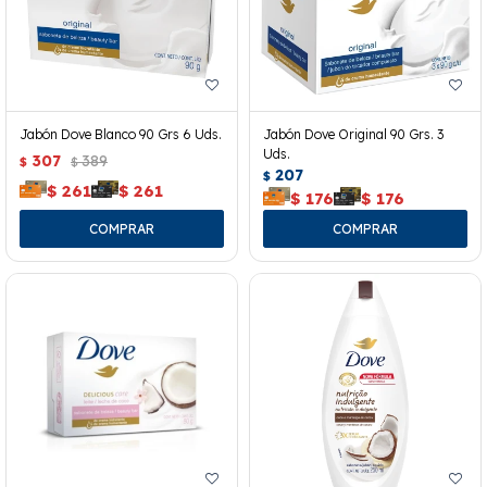
Jabón Dove Blanco 90 Grs 6 Uds.
Jabón Dove Original 90 Grs. 3
Uds.
307
389
$
$
207
$
$
261
$
261
$
176
$
176