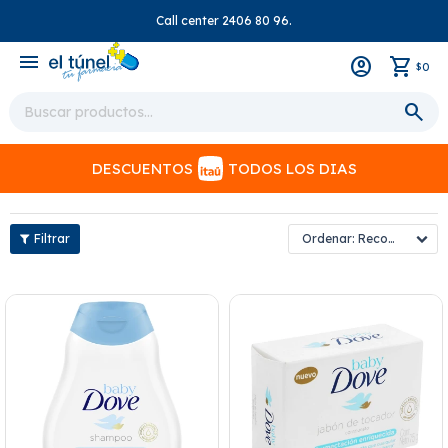
Call center 2406 80 96.
close
menu
0
$
DESCUENTOS
TODOS LOS DIAS
Recomendados