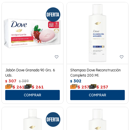
Jabón Dove Granada 90 Grs. 6
Shampoo Dove Reconstrucción
Uds.
Completa 200 Ml.
307
389
302
$
$
$
$
261
$
261
$
257
$
257