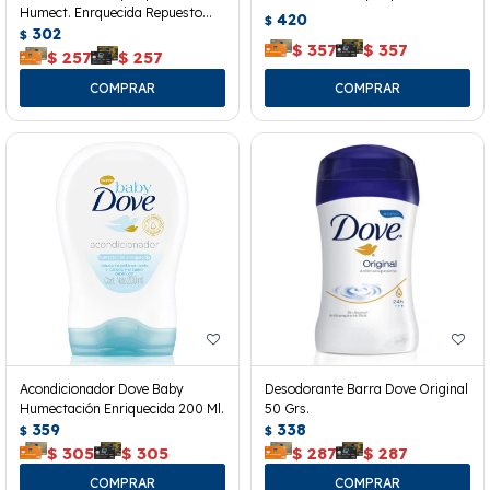
Humect. Enrquecida Repuesto
420
$
180 Ml.
302
$
$
357
$
357
$
257
$
257
Acondicionador Dove Baby
Desodorante Barra Dove Original
Humectación Enriquecida 200 Ml.
50 Grs.
359
338
$
$
$
305
$
305
$
287
$
287