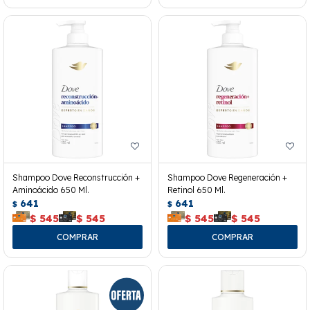
Shampoo Dove Reconstrucción +
Shampoo Dove Regeneración +
Aminoácido 650 Ml.
Retinol 650 Ml.
641
641
$
$
$
545
$
545
$
545
$
545