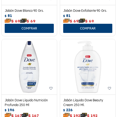
Jabón Dove Blanco 90 Grs.
Jabón Dove Exfoliante 90 Grs.
81
81
$
$
$
69
$
69
$
69
$
69
Jabón Dove Líquido Nutrición
Jabón Líquido Dove Beauty
Profunda 250 Ml
Cream 250 Ml.
196
226
$
$
$
167
$
167
$
192
$
192