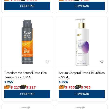
Desodorante Aerosol Dove Men
Serum Corporal Dove Hialurónico
Energy Boost 150 Ml.
400 Ml.
255
924
$
$
$
217
$
217
$
785
$
785