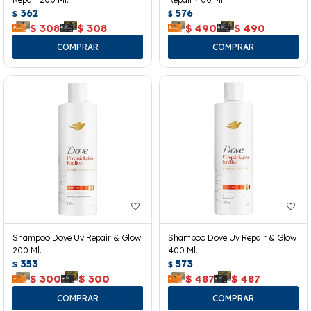
362
576
$
$
$
308
$
308
$
490
$
490
Shampoo Dove Uv Repair & Glow
Shampoo Dove Uv Repair & Glow
200 Ml.
400 Ml.
353
573
$
$
$
300
$
300
$
487
$
487