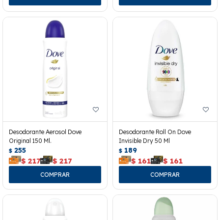
Desodorante Aerosol Dove
Desodorante Roll On Dove
Original 150 Ml.
Invisible Dry 50 Ml
255
189
$
$
$
217
$
217
$
161
$
161