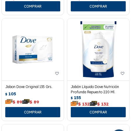
Jabon Dove Original 135 Grs.
Jabón Líquido Dove Nutrición
Profunda Repuesto 220 Ml.
105
$
155
$
$
89
$
89
$
132
$
132