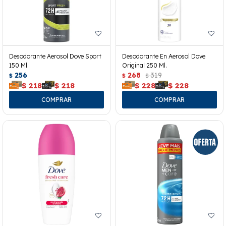
Desodorante Aerosol Dove Sport
Desodorante En Aerosol Dove
150 Ml.
Original 250 Ml.
256
268
319
$
$
$
$
218
$
218
$
228
$
228