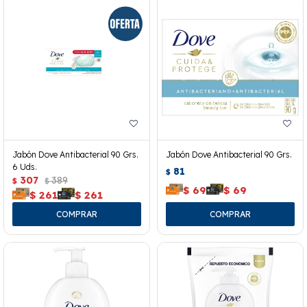
Jabón Dove Antibacterial 90 Grs.
Jabón Dove Antibacterial 90 Grs.
6 Uds.
81
$
307
389
$
$
$
69
$
69
$
261
$
261