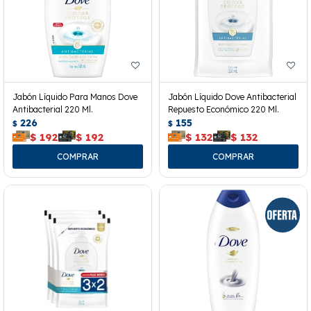
Jabón Líquido Para Manos Dove
Jabón Líquido Dove Antibacterial
Antibacterial 220 Ml.
Repuesto Económico 220 Ml.
226
155
$
$
$
192
$
192
$
132
$
132