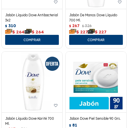
Jabón Líquido Dove Antibacterial
Jabón De Manos Dove Líquido
3x2
700 Ml.
310
267
326
$
$
$
$
264
$
264
$
227
$
227
Jabón Líquido Dove Karité 700
Jabon Dove Piel Sensible 90 Grs.
Ml.
81
$