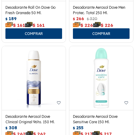
Desodorante Roll On Dove Go
Desodorante Aerosol Dove Men
Fresh Granada 50 Ml.
Protec. Total 250 Ml.
189
266
320
$
$
$
$
161
$
161
$
226
$
226
Desodorante Aerosol Dove
Desodorante Aerosol Dove
Clinical Original 96hs. 150 Ml.
Sensitive Care 150 Ml.
308
255
$
$
$
262
$
262
$
217
$
217