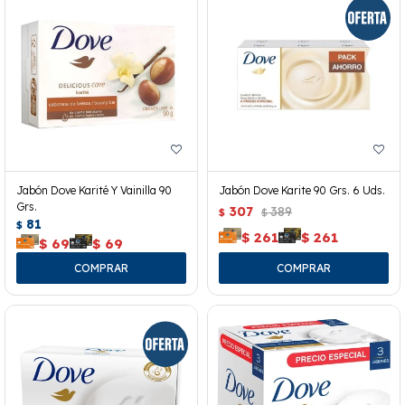
Jabón Dove Karité Y Vainilla 90
Jabón Dove Karite 90 Grs. 6 Uds.
Grs.
307
389
$
$
81
$
$
261
$
261
$
69
$
69