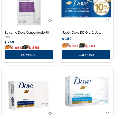
Balsamo Dove Concentrado 90
Jabón Dove 135 Grs. 2 Uds.
Grs.
189
$
769
$
$
161
$
161
$
654
$
654