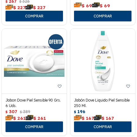
267
326
$
$
$
69
$
69
$
227
$
227
Jabon Dove Piel Sensible 90 Grs.
Jabón Dove Liquido Piel Sensible
6 Uds.
250 Ml.
307
389
196
$
$
$
$
261
$
261
$
167
$
167