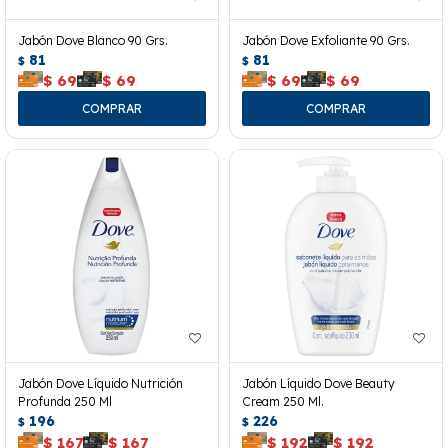
Jabón Dove Blanco 90 Grs.
Jabón Dove Exfoliante 90 Grs.
81
81
$
$
$
69
$
69
$
69
$
69
Jabón Dove Líquido Nutrición
Jabón Líquido Dove Beauty
Profunda 250 Ml
Cream 250 Ml.
196
226
$
$
$
167
$
167
$
192
$
192