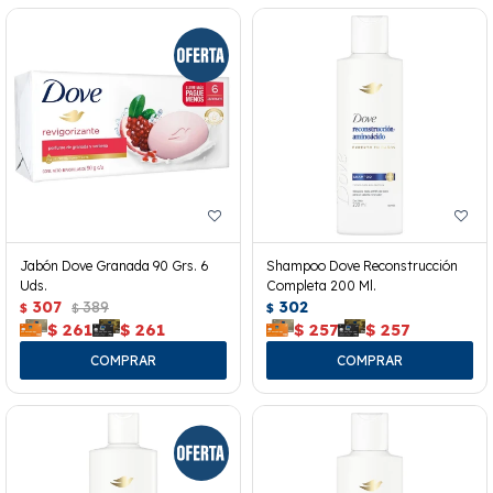
Jabón Dove Granada 90 Grs. 6
Shampoo Dove Reconstrucción
Uds.
Completa 200 Ml.
307
389
302
$
$
$
$
261
$
261
$
257
$
257