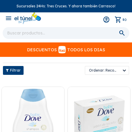
Sucursales 24Hs: Tres Cruces. Y ahora también Carrasco!
close
menu
0
$
DESCUENTOS
TODOS LOS DIAS
Recomendados