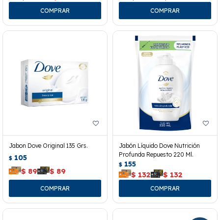
Jabon Dove Original 135 Grs.
Jabón Líquido Dove Nutrición
Profunda Repuesto 220 Ml.
105
$
155
$
$
89
$
89
$
132
$
132