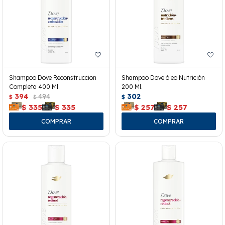
Shampoo Dove Reconstruccion
Shampoo Dove óleo Nutrición
Completa 400 Ml.
200 Ml.
394
494
302
$
$
$
$
335
$
335
$
257
$
257