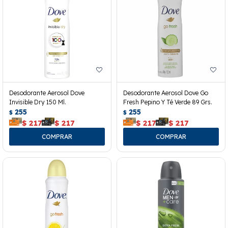
Desodorante Aerosol Dove
Desodorante Aerosol Dove Go
Invisible Dry 150 Ml.
Fresh Pepino Y Té Verde 89 Grs.
255
255
$
$
$
217
$
217
$
217
$
217