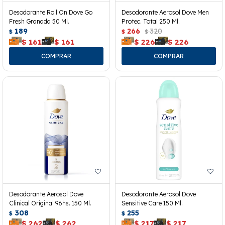
Desodorante Roll On Dove Go
Desodorante Aerosol Dove Men
Fresh Granada 50 Ml.
Protec. Total 250 Ml.
189
266
320
$
$
$
$
161
$
161
$
226
$
226
Desodorante Aerosol Dove
Desodorante Aerosol Dove
Clinical Original 96hs. 150 Ml.
Sensitive Care 150 Ml.
308
255
$
$
$
262
$
262
$
217
$
217