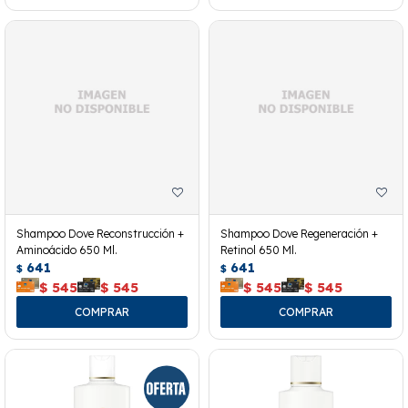
Shampoo Dove Reconstrucción +
Shampoo Dove Regeneración +
Aminoácido 650 Ml.
Retinol 650 Ml.
641
641
$
$
$
545
$
545
$
545
$
545