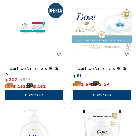
Jabón Dove Antibacterial 90 Grs.
Jabón Dove Antibacterial 90 Grs.
6 Uds.
81
$
307
389
$
$
$
69
$
69
$
261
$
261