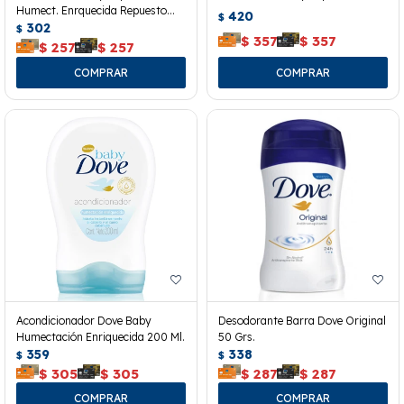
Humect. Enrquecida Repuesto
420
$
180 Ml.
302
$
$
357
$
357
$
257
$
257
Acondicionador Dove Baby
Desodorante Barra Dove Original
Humectación Enriquecida 200 Ml.
50 Grs.
359
338
$
$
$
305
$
305
$
287
$
287