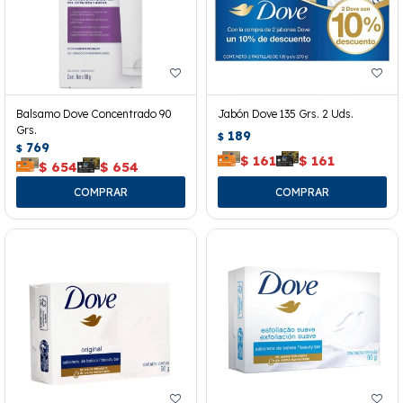
Balsamo Dove Concentrado 90
Jabón Dove 135 Grs. 2 Uds.
Grs.
189
$
769
$
$
161
$
161
$
654
$
654