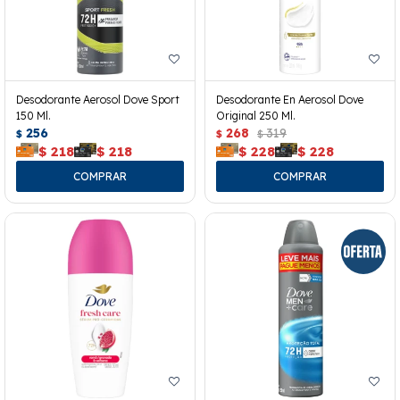
Desodorante Aerosol Dove Sport
Desodorante En Aerosol Dove
150 Ml.
Original 250 Ml.
256
268
319
$
$
$
$
218
$
218
$
228
$
228