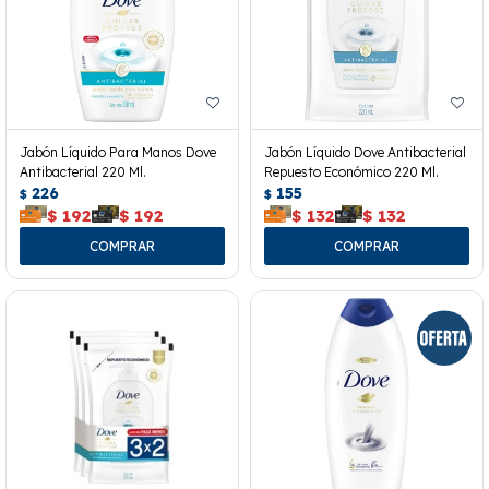
Jabón Líquido Para Manos Dove
Jabón Líquido Dove Antibacterial
Antibacterial 220 Ml.
Repuesto Económico 220 Ml.
226
155
$
$
$
192
$
192
$
132
$
132