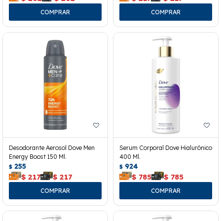
Desodorante Aerosol Dove Men
Serum Corporal Dove Hialurónico
Energy Boost 150 Ml.
400 Ml.
255
924
$
$
$
217
$
217
$
785
$
785