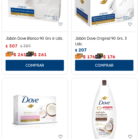
Jabón Dove Blanco 90 Grs 6 Uds.
Jabón Dove Original 90 Grs. 3
Uds.
307
389
$
$
207
$
$
261
$
261
$
176
$
176