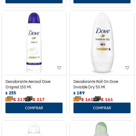
Desodorante Aerosol Dove
Desodorante Roll On Dove
Original 150 Ml.
Invisible Dry 50 Ml
255
189
$
$
$
217
$
217
$
161
$
161