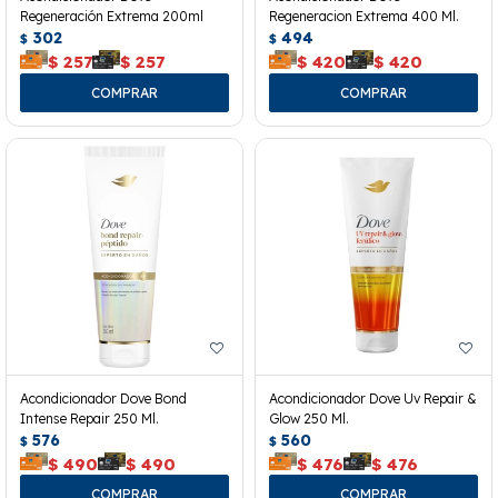
Regeneración Extrema 200ml
Regeneracion Extrema 400 Ml.
302
494
$
$
$
257
$
257
$
420
$
420
Acondicionador Dove Bond
Acondicionador Dove Uv Repair &
Intense Repair 250 Ml.
Glow 250 Ml.
576
560
$
$
$
490
$
490
$
476
$
476