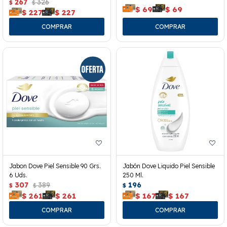
267
326
$
$
$
69
$
69
$
227
$
227
Jabon Dove Piel Sensible 90 Grs.
Jabón Dove Liquido Piel Sensible
6 Uds.
250 Ml.
307
389
196
$
$
$
$
261
$
261
$
167
$
167