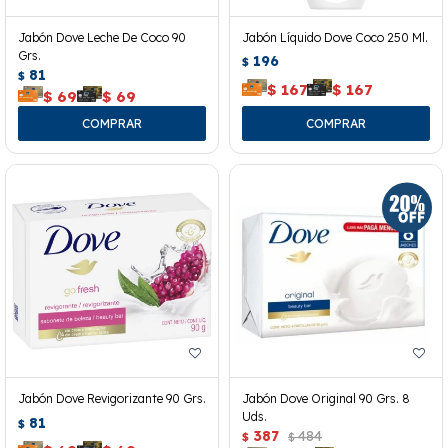
Jabón Dove Leche De Coco 90
Jabón Líquido Dove Coco 250 Ml.
Grs.
196
$
81
$
$
167
$
167
$
69
$
69
Jabón Dove Revigorizante 90 Grs.
Jabón Dove Original 90 Grs. 8
Uds.
81
$
387
484
$
$