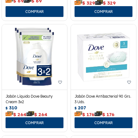
$
69
$
69
$
329
$
329
Jabón Líquido Dove Beauty
Jabón Dove Antibacterial 90 Grs.
Cream 3x2
3 Uds.
310
207
$
$
$
264
$
264
$
176
$
176