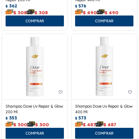
362
576
$
$
$
308
$
308
$
490
$
490
Shampoo Dove Uv Repair & Glow
Shampoo Dove Uv Repair & Glow
200 Ml.
400 Ml.
353
573
$
$
$
300
$
300
$
487
$
487