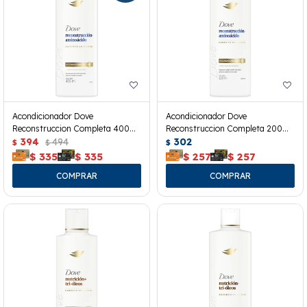
Acondicionador Dove
Acondicionador Dove
Reconstruccion Completa 400
Reconstruccion Completa 200
Ml.
394
494
Ml.
302
$
$
$
$
335
$
335
$
257
$
257