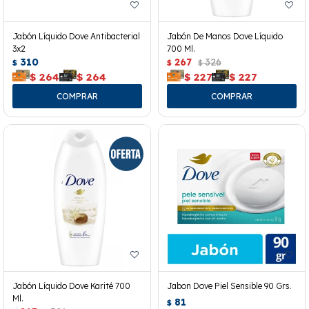
Jabón Líquido Dove Antibacterial
Jabón De Manos Dove Líquido
3x2
700 Ml.
310
267
326
$
$
$
$
264
$
264
$
227
$
227
Jabón Líquido Dove Karité 700
Jabon Dove Piel Sensible 90 Grs.
Ml.
81
$