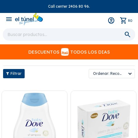
Call center 2406 80 96.
close
menu
0
$
DESCUENTOS
TODOS LOS DIAS
Recomendados