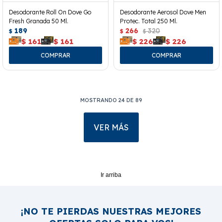
Desodorante Roll On Dove Go
Desodorante Aerosol Dove Men
Fresh Granada 50 Ml.
Protec. Total 250 Ml.
189
266
320
$
$
$
$
161
$
161
$
226
$
226
MOSTRANDO
24
DE
89
VER MÁS
Ir arriba
¡NO TE PIERDAS NUESTRAS MEJORES