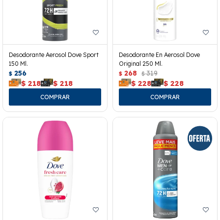
Desodorante Aerosol Dove Sport
Desodorante En Aerosol Dove
150 Ml.
Original 250 Ml.
256
268
319
$
$
$
$
218
$
218
$
228
$
228