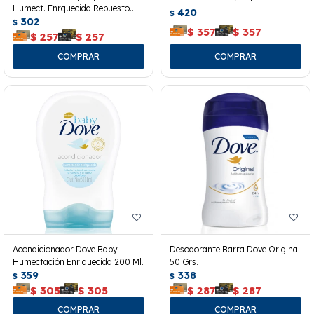
Humect. Enrquecida Repuesto
420
$
180 Ml.
302
$
$
357
$
357
$
257
$
257
Acondicionador Dove Baby
Desodorante Barra Dove Original
Humectación Enriquecida 200 Ml.
50 Grs.
359
338
$
$
$
305
$
305
$
287
$
287