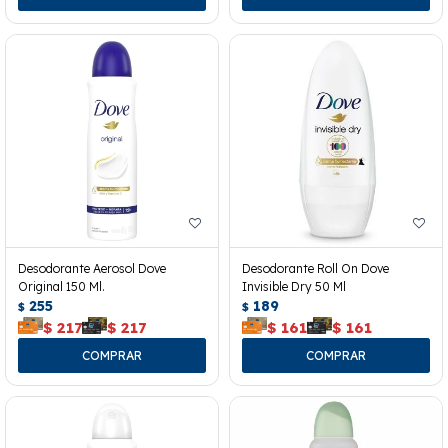
Desodorante Aerosol Dove
Desodorante Roll On Dove
Original 150 Ml.
Invisible Dry 50 Ml
255
189
$
$
$
217
$
217
$
161
$
161