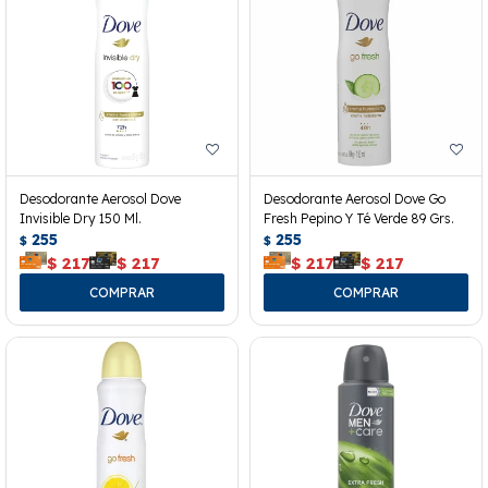
Desodorante Aerosol Dove
Desodorante Aerosol Dove Go
Invisible Dry 150 Ml.
Fresh Pepino Y Té Verde 89 Grs.
255
255
$
$
$
217
$
217
$
217
$
217