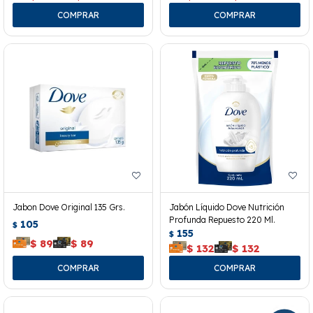
Jabon Dove Original 135 Grs.
Jabón Líquido Dove Nutrición
Profunda Repuesto 220 Ml.
105
$
155
$
$
89
$
89
$
132
$
132