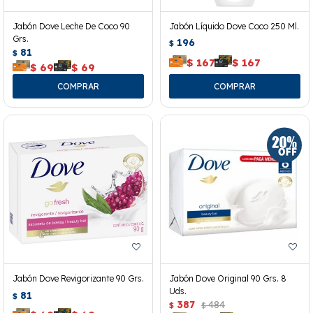
Jabón Dove Leche De Coco 90
Jabón Líquido Dove Coco 250 Ml.
Grs.
196
$
81
$
$
167
$
167
$
69
$
69
Jabón Dove Revigorizante 90 Grs.
Jabón Dove Original 90 Grs. 8
Uds.
81
$
387
484
$
$