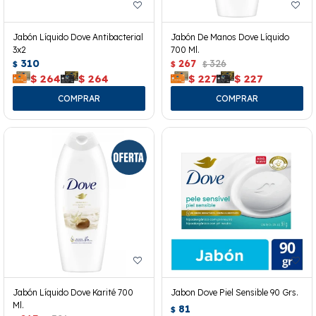
Jabón Líquido Dove Antibacterial
Jabón De Manos Dove Líquido
3x2
700 Ml.
310
267
326
$
$
$
$
264
$
264
$
227
$
227
Jabón Líquido Dove Karité 700
Jabon Dove Piel Sensible 90 Grs.
Ml.
81
$