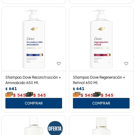
Shampoo Dove Reconstrucción +
Shampoo Dove Regeneración +
Aminoácido 650 Ml.
Retinol 650 Ml.
641
641
$
$
$
545
$
545
$
545
$
545