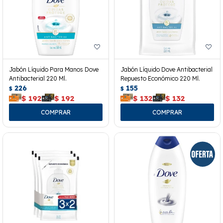
Jabón Líquido Para Manos Dove
Jabón Líquido Dove Antibacterial
Antibacterial 220 Ml.
Repuesto Económico 220 Ml.
226
155
$
$
$
192
$
192
$
132
$
132