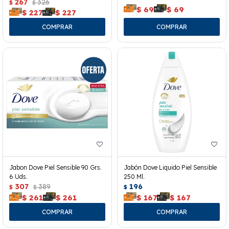
267
326
$
$
$
69
$
69
$
227
$
227
Jabon Dove Piel Sensible 90 Grs.
Jabón Dove Liquido Piel Sensible
6 Uds.
250 Ml.
307
389
196
$
$
$
$
261
$
261
$
167
$
167