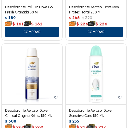
Desodorante Roll On Dove Go
Desodorante Aerosol Dove Men
Fresh Granada 50 Ml.
Protec. Total 250 Ml.
189
266
320
$
$
$
$
161
$
161
$
226
$
226
Desodorante Aerosol Dove
Desodorante Aerosol Dove
Clinical Original 96hs. 150 Ml.
Sensitive Care 150 Ml.
308
255
$
$
$
262
$
262
$
217
$
217