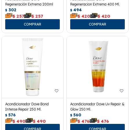
Regeneración Extrema 200ml
Regeneracion Extrema 400 Ml.
302
494
$
$
$
257
$
257
$
420
$
420
Acondicionador Dove Bond
Acondicionador Dove Uv Repair &
Intense Repair 250 Ml.
Glow 250 Ml.
576
560
$
$
$
490
$
490
$
476
$
476