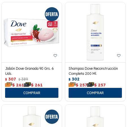
Jabón Dove Granada 90 Grs. 6
Shampoo Dove Reconstrucción
Uds.
Completa 200 Ml.
307
389
302
$
$
$
$
261
$
261
$
257
$
257