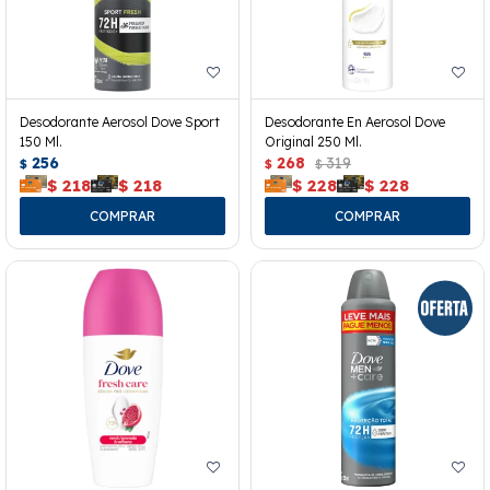
Desodorante Aerosol Dove Sport
Desodorante En Aerosol Dove
150 Ml.
Original 250 Ml.
256
268
319
$
$
$
$
218
$
218
$
228
$
228