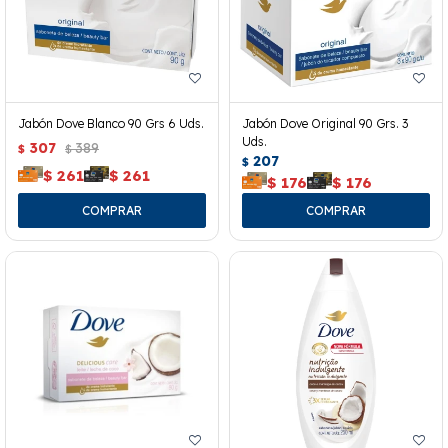
Jabón Dove Blanco 90 Grs 6 Uds.
Jabón Dove Original 90 Grs. 3
Uds.
307
389
$
$
207
$
$
261
$
261
$
176
$
176