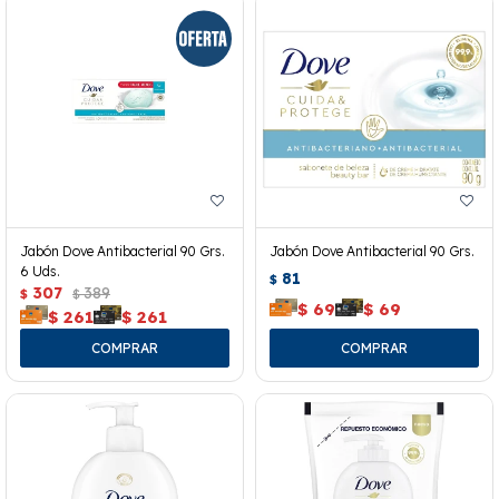
Jabón Dove Antibacterial 90 Grs.
Jabón Dove Antibacterial 90 Grs.
6 Uds.
81
$
307
389
$
$
$
69
$
69
$
261
$
261