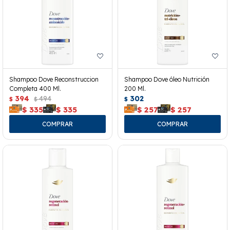
Shampoo Dove Reconstruccion
Shampoo Dove óleo Nutrición
Completa 400 Ml.
200 Ml.
394
494
302
$
$
$
$
335
$
335
$
257
$
257