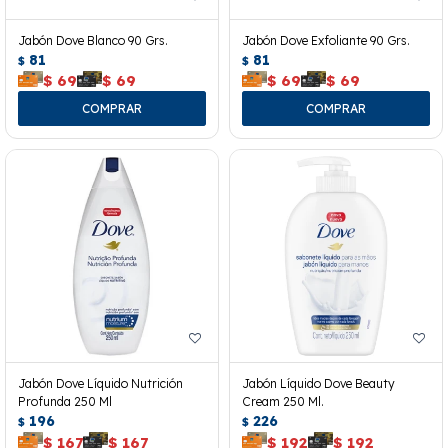
Jabón Dove Blanco 90 Grs.
Jabón Dove Exfoliante 90 Grs.
81
81
$
$
$
69
$
69
$
69
$
69
Jabón Dove Líquido Nutrición
Jabón Líquido Dove Beauty
Profunda 250 Ml
Cream 250 Ml.
196
226
$
$
$
167
$
167
$
192
$
192