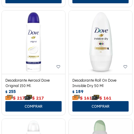
Desodorante Aerosol Dove
Desodorante Roll On Dove
Original 150 Ml.
Invisible Dry 50 Ml
255
189
$
$
$
217
$
217
$
161
$
161