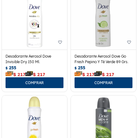
Desodorante Aerosol Dove
Desodorante Aerosol Dove Go
Invisible Dry 150 Ml.
Fresh Pepino Y Té Verde 89 Grs.
255
255
$
$
$
217
$
217
$
217
$
217