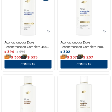
Acondicionador Dove
Acondicionador Dove
Reconstruccion Completa 400
Reconstruccion Completa 200
Ml.
394
494
Ml.
302
$
$
$
$
335
$
335
$
257
$
257