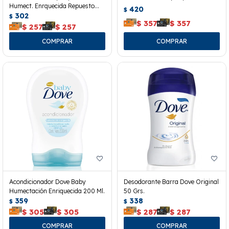
Humect. Enrquecida Repuesto
420
$
180 Ml.
302
$
$
357
$
357
$
257
$
257
Acondicionador Dove Baby
Desodorante Barra Dove Original
Humectación Enriquecida 200 Ml.
50 Grs.
359
338
$
$
$
305
$
305
$
287
$
287