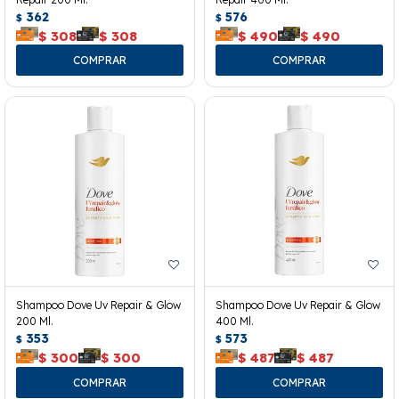
362
576
$
$
$
308
$
308
$
490
$
490
Shampoo Dove Uv Repair & Glow
Shampoo Dove Uv Repair & Glow
200 Ml.
400 Ml.
353
573
$
$
$
300
$
300
$
487
$
487