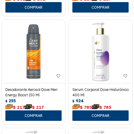
Desodorante Aerosol Dove Men
Serum Corporal Dove Hialurónico
Energy Boost 150 Ml.
400 Ml.
255
924
$
$
$
217
$
217
$
785
$
785