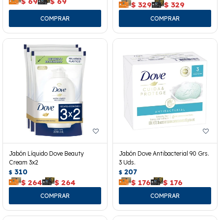
$
69
$
69
$
329
$
329
Jabón Líquido Dove Beauty
Jabón Dove Antibacterial 90 Grs.
Cream 3x2
3 Uds.
310
207
$
$
$
264
$
264
$
176
$
176