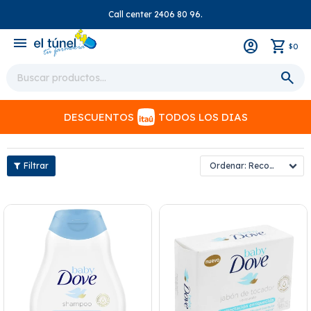
Call center 2406 80 96.
close
menu
0
$
DESCUENTOS
TODOS LOS DIAS
Recomendados