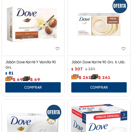
Jabón Dove Karité Y Vainilla 90
Jabón Dove Karite 90 Grs. 6 Uds.
Grs.
307
389
$
$
81
$
$
261
$
261
$
69
$
69