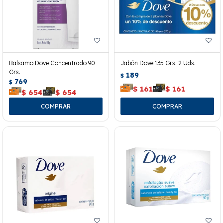
Balsamo Dove Concentrado 90
Jabón Dove 135 Grs. 2 Uds.
Grs.
189
$
769
$
$
161
$
161
$
654
$
654