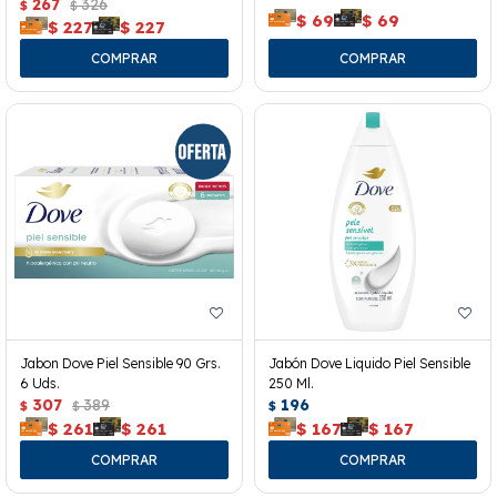
267
326
$
$
$
69
$
69
$
227
$
227
Jabon Dove Piel Sensible 90 Grs.
Jabón Dove Liquido Piel Sensible
6 Uds.
250 Ml.
307
389
196
$
$
$
$
261
$
261
$
167
$
167