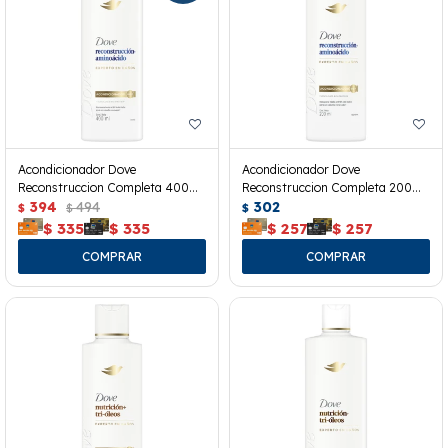
Acondicionador Dove
Acondicionador Dove
Reconstruccion Completa 400
Reconstruccion Completa 200
Ml.
394
494
Ml.
302
$
$
$
$
335
$
335
$
257
$
257