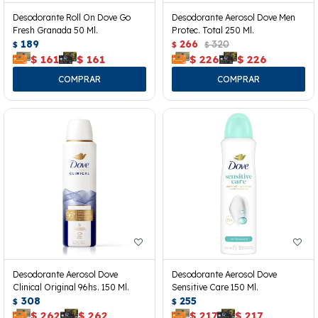
Desodorante Roll On Dove Go
Desodorante Aerosol Dove Men
Fresh Granada 50 Ml.
Protec. Total 250 Ml.
189
266
320
$
$
$
$
161
$
161
$
226
$
226
Desodorante Aerosol Dove
Desodorante Aerosol Dove
Clinical Original 96hs. 150 Ml.
Sensitive Care 150 Ml.
308
255
$
$
$
262
$
262
$
217
$
217