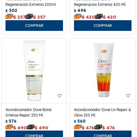
Regeneración Extrema 200ml
Regeneracion Extrema 400 Ml.
302
494
$
$
$
257
$
257
$
420
$
420
Acondicionador Dove Bond
Acondicionador Dove Uv Repair &
Intense Repair 250 Ml.
Glow 250 Ml.
576
560
$
$
$
490
$
490
$
476
$
476