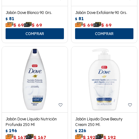
Jabón Dove Blanco 90 Grs.
Jabón Dove Exfoliante 90 Grs.
81
81
$
$
$
69
$
69
$
69
$
69
Jabón Dove Líquido Nutrición
Jabón Líquido Dove Beauty
Profunda 250 Ml
Cream 250 Ml.
196
226
$
$
$
167
$
167
$
192
$
192