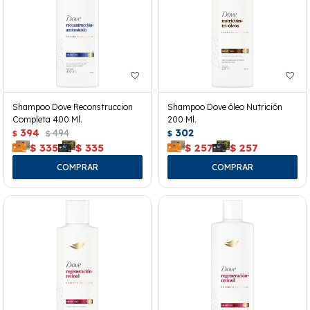
Shampoo Dove Reconstruccion
Shampoo Dove óleo Nutrición
Completa 400 Ml.
200 Ml.
394
494
302
$
$
$
$
335
$
335
$
257
$
257