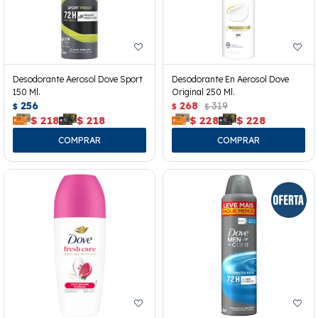
Desodorante Aerosol Dove Sport
Desodorante En Aerosol Dove
150 Ml.
Original 250 Ml.
256
268
319
$
$
$
$
218
$
218
$
228
$
228