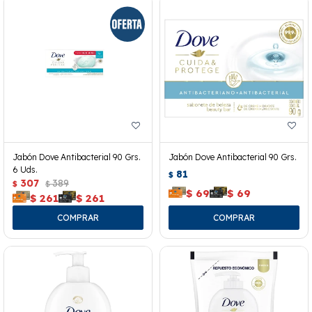
Jabón Dove Antibacterial 90 Grs.
Jabón Dove Antibacterial 90 Grs.
6 Uds.
81
$
307
389
$
$
$
69
$
69
$
261
$
261