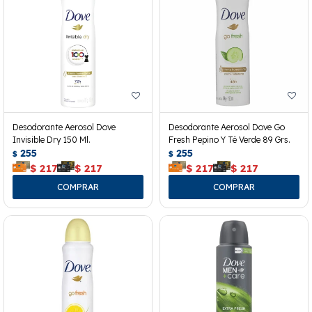
Desodorante Aerosol Dove
Desodorante Aerosol Dove Go
Invisible Dry 150 Ml.
Fresh Pepino Y Té Verde 89 Grs.
255
255
$
$
$
217
$
217
$
217
$
217