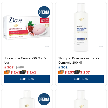
Jabón Dove Granada 90 Grs. 6
Shampoo Dove Reconstrucción
Uds.
Completa 200 Ml.
307
389
302
$
$
$
$
261
$
261
$
257
$
257