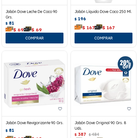
Jabón Dove Leche De Coco 90
Jabón Líquido Dove Coco 250 Ml.
Grs.
196
$
81
$
$
167
$
167
$
69
$
69
Jabón Dove Revigorizante 90 Grs.
Jabón Dove Original 90 Grs. 8
Uds.
81
$
387
484
$
$