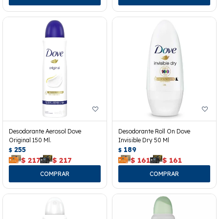
Desodorante Aerosol Dove
Desodorante Roll On Dove
Original 150 Ml.
Invisible Dry 50 Ml
255
189
$
$
$
217
$
217
$
161
$
161