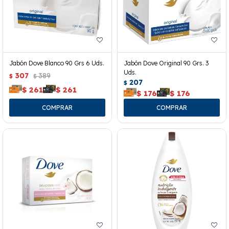
Jabón Dove Blanco 90 Grs 6 Uds.
Jabón Dove Original 90 Grs. 3
Uds.
307
389
$
$
207
$
$
261
$
261
$
176
$
176