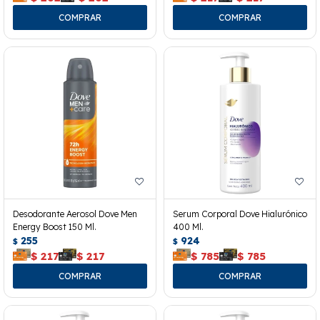
Desodorante Aerosol Dove Men
Serum Corporal Dove Hialurónico
Energy Boost 150 Ml.
400 Ml.
255
924
$
$
$
217
$
217
$
785
$
785