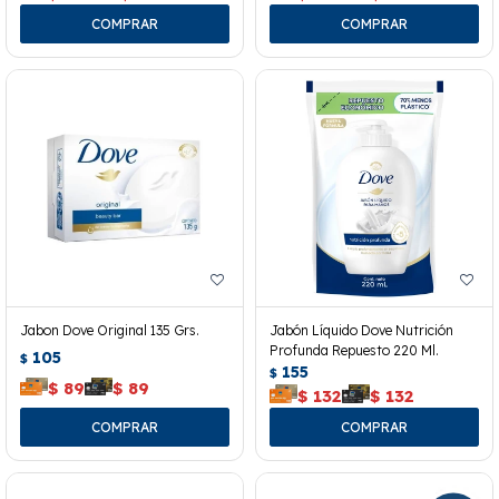
Jabon Dove Original 135 Grs.
Jabón Líquido Dove Nutrición
Profunda Repuesto 220 Ml.
105
$
155
$
$
89
$
89
$
132
$
132