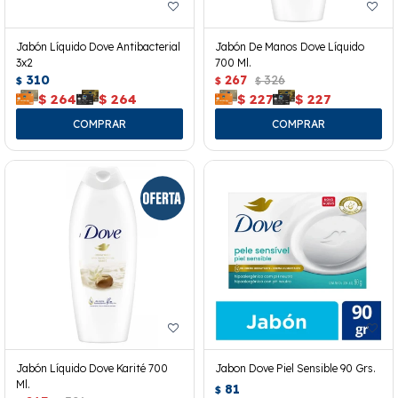
Jabón Líquido Dove Antibacterial
Jabón De Manos Dove Líquido
3x2
700 Ml.
310
267
326
$
$
$
$
264
$
264
$
227
$
227
Jabón Líquido Dove Karité 700
Jabon Dove Piel Sensible 90 Grs.
Ml.
81
$