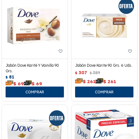
Jabón Dove Karité Y Vainilla 90
Jabón Dove Karite 90 Grs. 6 Uds.
Grs.
307
389
$
$
81
$
$
261
$
261
$
69
$
69