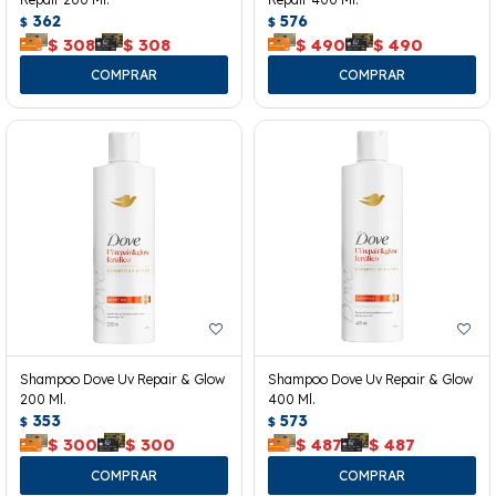
362
576
$
$
$
308
$
308
$
490
$
490
Shampoo Dove Uv Repair & Glow
Shampoo Dove Uv Repair & Glow
200 Ml.
400 Ml.
353
573
$
$
$
300
$
300
$
487
$
487