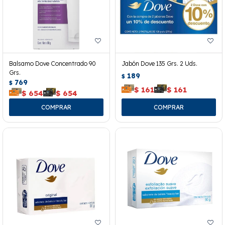
Balsamo Dove Concentrado 90
Jabón Dove 135 Grs. 2 Uds.
Grs.
189
$
769
$
$
161
$
161
$
654
$
654