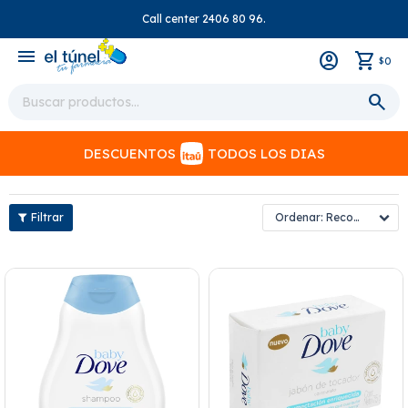
Call center 2406 80 96.
close
menu
0
$
DESCUENTOS
TODOS LOS DIAS
Recomendados