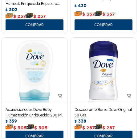
Humect. Enrquecida Repuesto
420
$
180 Ml.
302
$
$
357
$
357
$
257
$
257
Acondicionador Dove Baby
Desodorante Barra Dove Original
Humectación Enriquecida 200 Ml.
50 Grs.
359
338
$
$
$
305
$
305
$
287
$
287