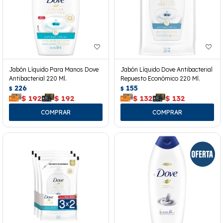
Jabón Líquido Para Manos Dove
Jabón Líquido Dove Antibacterial
Antibacterial 220 Ml.
Repuesto Económico 220 Ml.
226
155
$
$
$
192
$
192
$
132
$
132