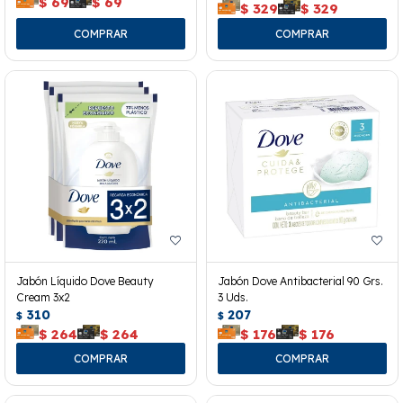
$
69
$
69
$
329
$
329
Jabón Líquido Dove Beauty
Jabón Dove Antibacterial 90 Grs.
Cream 3x2
3 Uds.
310
207
$
$
$
264
$
264
$
176
$
176