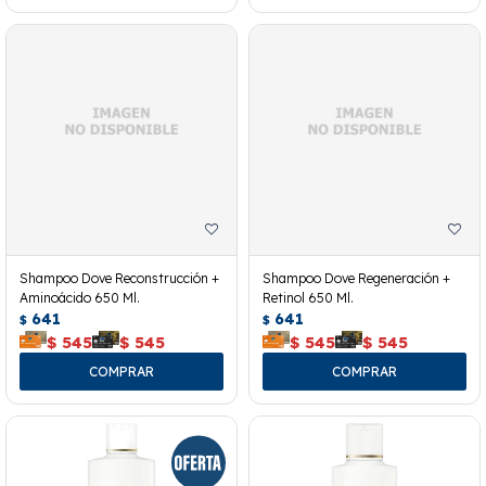
Shampoo Dove Reconstrucción +
Shampoo Dove Regeneración +
Aminoácido 650 Ml.
Retinol 650 Ml.
641
641
$
$
$
545
$
545
$
545
$
545