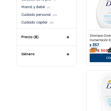
Mamá y Bebé
(5)
Cuidado personal
(50)
Cuidado capilar
(30)
Shampoo Dove
Precio
($)
Humectación En
357
$
$
303
Género