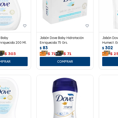
 Baby
Jabón Dove Baby Hidratación
Jabón Dov
riquecida 200 Ml.
Enriquecida 75 Grs.
Humect. E
83
302
180 Ml.
$
$
$
303
$
71
$
71
$
2