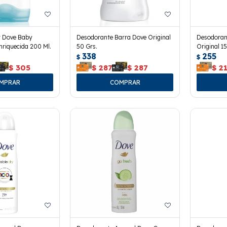
r Dove Baby
Desodorante Barra Dove Original
Desodoran
riquecida 200 Ml.
50 Grs.
Original 15
338
255
$
$
$
305
$
287
$
287
$
2