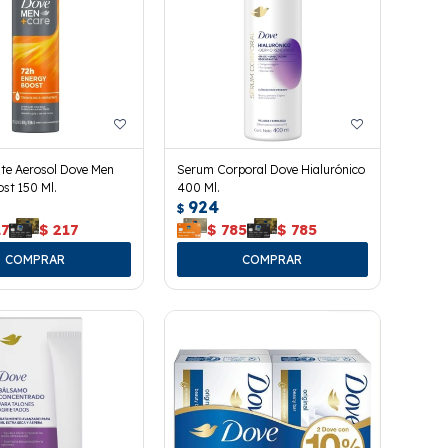
te Aerosol Dove Men
Serum Corporal Dove Hialurónico
st 150 Ml.
400 Ml.
924
$
17
$
217
$
785
$
785