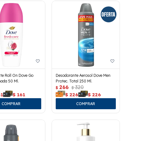
te Roll On Dove Go
Desodorante Aerosol Dove Men
ada 50 Ml.
Protec. Total 250 Ml.
266
320
$
$
61
$
161
$
226
$
226