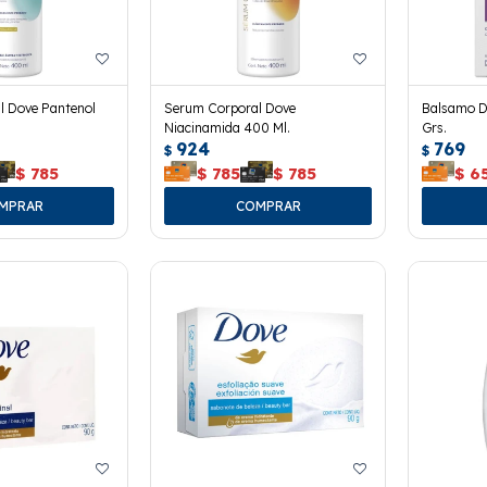
l Dove Pantenol
Serum Corporal Dove
Balsamo D
Niacinamida 400 Ml.
Grs.
924
769
$
$
$
785
$
785
$
785
$
6