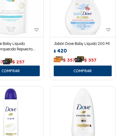
e Baby Líquido
Jabón Dove Baby Líquido 200 Ml.
nrquecida Repuesto
420
$
$
357
$
357
57
$
257