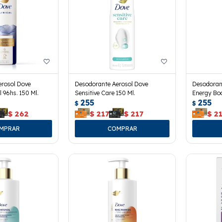
erosol Dove
Desodorante Aerosol Dove
Desodoran
l 96hs. 150 Ml.
Sensitive Care 150 Ml.
Energy Boo
255
255
$
$
$
262
$
217
$
217
$
2