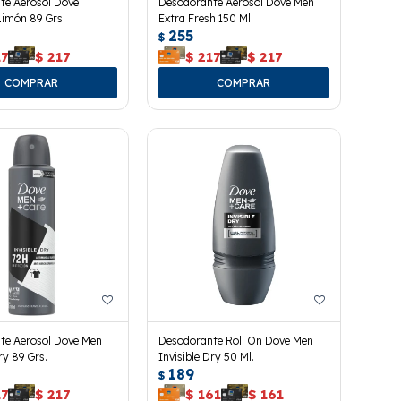
te Aerosol Dove
Desodorante Aerosol Dove Men
Limón 89 Grs.
Extra Fresh 150 Ml.
255
$
17
$
217
$
217
$
217
te Aerosol Dove Men
Desodorante Roll On Dove Men
ry 89 Grs.
Invisible Dry 50 Ml.
189
$
17
$
217
$
161
$
161