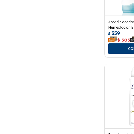
Acondicionado
Humectación En
359
$
$
305