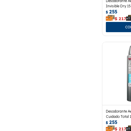
Desodorante A
Invisible Dry 15
255
$
$
217
Desodorante A
Cuidado Total 
255
$
$
217