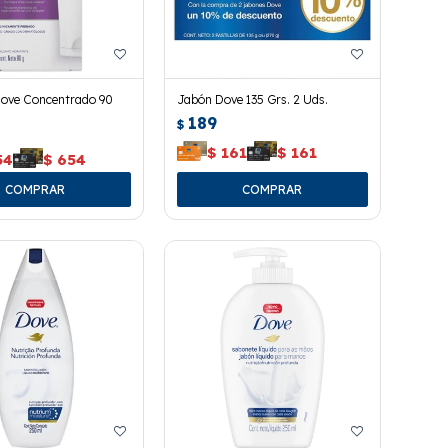
ove Concentrado 90
Jabón Dove 135 Grs. 2 Uds.
189
$
$
161
$
161
54
$
654