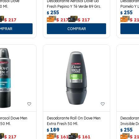
erosol Dove
Desodorante Aerosol Dove Go
Desodoran
0 Ml.
Fresh Pepino Y Té Verde 89 Grs.
Pomelo Y 
255
255
$
$
$
217
$
217
$
217
$
2
erosol Dove Men
Desodorante Roll On Dove Men
Desodoran
150 Ml.
Extra Fresh 50 Ml.
Invisible D
189
255
$
$
$
217
$
161
$
161
$
2