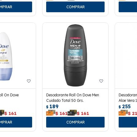
ll On Dove
Desodorante Roll On Dove Men
Desodoran
Cuidado Total 50 Grs.
Aloe Vera 
189
255
$
$
$
161
$
161
$
161
$
2