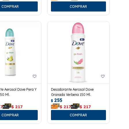
te Aerosol Dove Pera Y
Desodorante Aerosol Dove
150 Ml.
Granada Verbena 150 Ml.
255
$
17
$
217
$
217
$
217