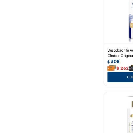
Desodorante A
Clinical Origina
308
$
$
262