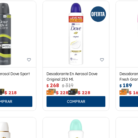
rosol Dove Sport
Desodorante En Aerosol Dove
Desodoran
Original 250 Ml.
Fresh Gran
268
319
189
$
$
$
$
218
$
228
$
228
$
1