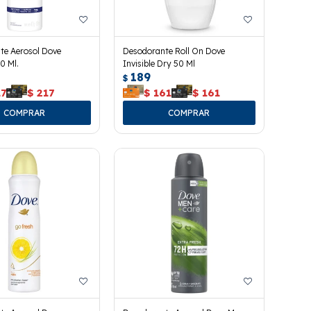
te Aerosol Dove
Desodorante Roll On Dove
0 Ml.
Invisible Dry 50 Ml
189
$
17
$
217
$
161
$
161