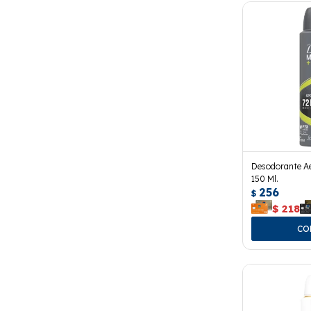
Desodorante Ae
150 Ml.
256
$
$
218