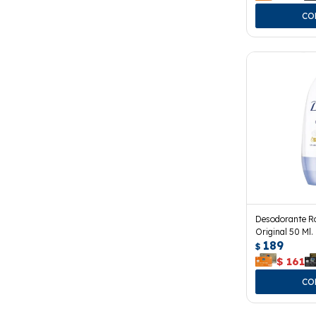
Desodorante Ro
Original 50 Ml.
189
$
$
161