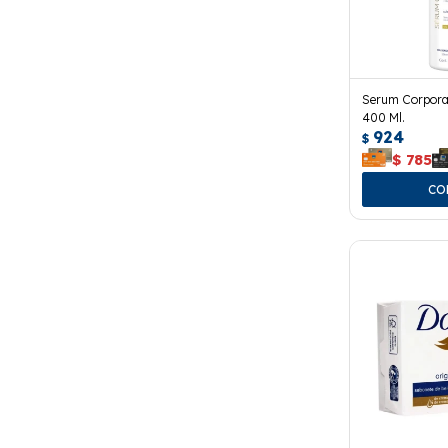
Serum Corpora
400 Ml.
924
$
$
785