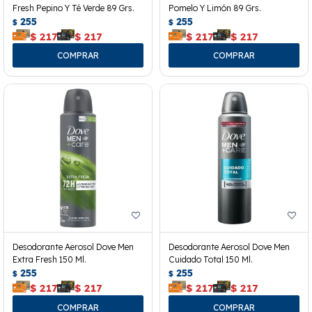
Fresh Pepino Y Té Verde 89 Grs.
Pomelo Y Limón 89 Grs.
255
255
$
$
$
217
$
217
$
217
$
217
Desodorante Aerosol Dove Men
Desodorante Aerosol Dove Men
Extra Fresh 150 Ml.
Cuidado Total 150 Ml.
255
255
$
$
$
217
$
217
$
217
$
217