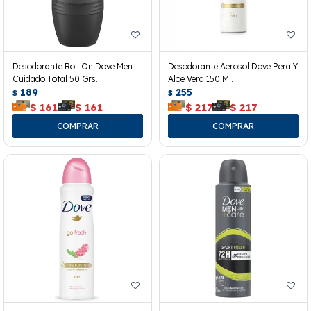
Desodorante Roll On Dove Men
Desodorante Aerosol Dove Pera Y
Cuidado Total 50 Grs.
Aloe Vera 150 Ml.
189
255
$
$
$
161
$
161
$
217
$
217