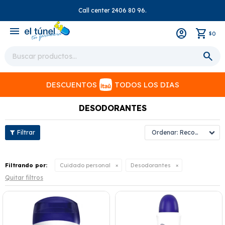
Call center 2406 80 96.
close
menu
0
$
DESCUENTOS
TODOS LOS DIAS
DESODORANTES
Recomendados
Filtrando por:
Cuidado personal
Desodorantes
Quitar filtros