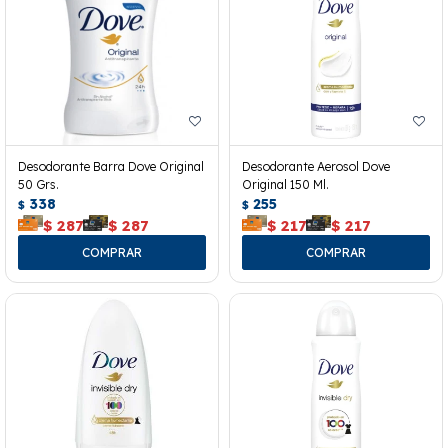
Desodorante Barra Dove Original
Desodorante Aerosol Dove
50 Grs.
Original 150 Ml.
338
255
$
$
$
287
$
287
$
217
$
217