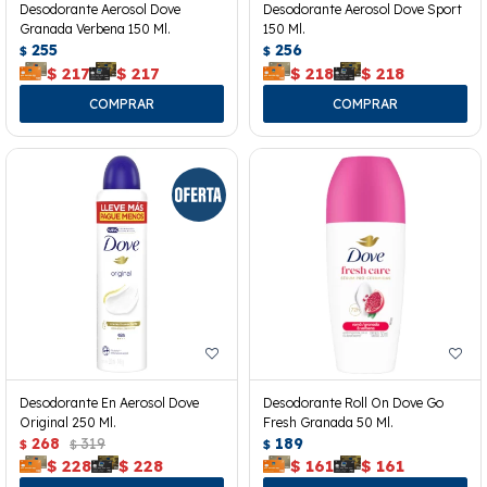
Desodorante Aerosol Dove
Desodorante Aerosol Dove Sport
Granada Verbena 150 Ml.
150 Ml.
255
256
$
$
$
217
$
217
$
218
$
218
Desodorante En Aerosol Dove
Desodorante Roll On Dove Go
Original 250 Ml.
Fresh Granada 50 Ml.
268
319
189
$
$
$
$
228
$
228
$
161
$
161