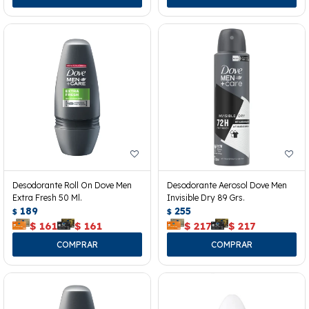
Desodorante Roll On Dove Men
Desodorante Aerosol Dove Men
Extra Fresh 50 Ml.
Invisible Dry 89 Grs.
189
255
$
$
$
161
$
161
$
217
$
217