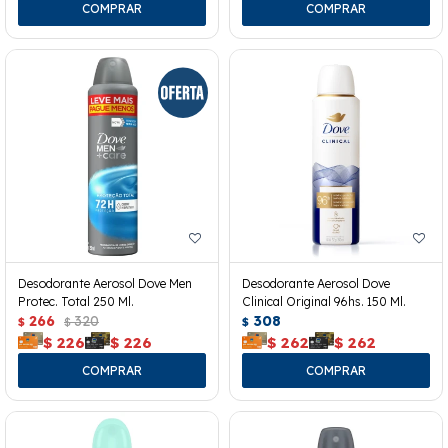
Desodorante Aerosol Dove Men
Desodorante Aerosol Dove
Protec. Total 250 Ml.
Clinical Original 96hs. 150 Ml.
266
320
308
$
$
$
$
226
$
226
$
262
$
262