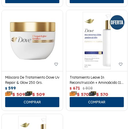
Máscara De Tratamiento Dove Uv
Tratamiento Leave In
Repair & Glow 250 Grs.
Reconstrucción + Aminoácido 110
599
Ml.
671
808
$
$
$
$
509
$
509
$
570
$
570