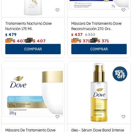
Tratamiento Nocturno Dove
Máscara De Tratamiento Dove
Nutrición 175 Ml.
Reconstrucción 270 Grs.
479
437
533
$
$
$
$
407
$
407
$
371
$
371
Máscara De Tratamiento Dove
óleo - Sérum Dove Bond Intense