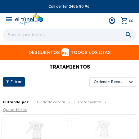
Call center 2406 80 96.
close
menu
0
$
DESCUENTOS
TODOS LOS DIAS
TRATAMIENTOS
Recomendados
Filtrando por:
Cuidado capilar
Tratamientos
Quitar filtros