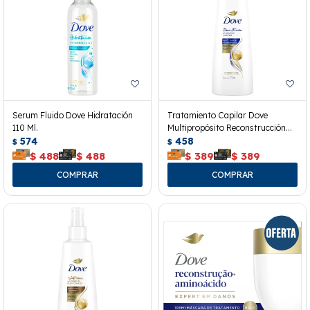
Serum Fluido Dove Hidratación
Tratamiento Capilar Dove
110 Ml.
Multipropósito Reconstrucción
574
175 Ml.
458
$
$
$
488
$
488
$
389
$
389