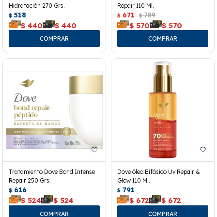
Hidratación 270 Grs.
Repair 110 Ml.
518
671
789
$
$
$
$
440
$
440
$
570
$
570
Tratamiento Dove Bond Intense
Dove óleo Bifásico Uv Repair &
Repair 250 Grs.
Glow 110 Ml.
616
791
$
$
$
524
$
524
$
672
$
672