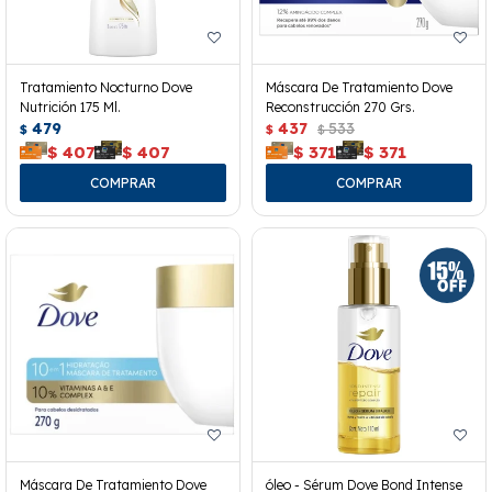
Tratamiento Nocturno Dove
Máscara De Tratamiento Dove
Nutrición 175 Ml.
Reconstrucción 270 Grs.
479
437
533
$
$
$
$
407
$
407
$
371
$
371
Máscara De Tratamiento Dove
óleo - Sérum Dove Bond Intense