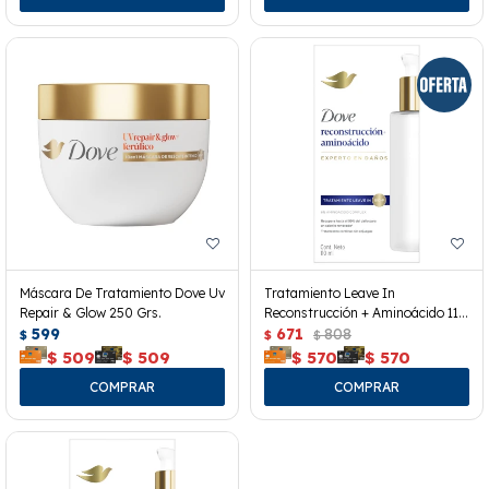
Máscara De Tratamiento Dove Uv
Tratamiento Leave In
Repair & Glow 250 Grs.
Reconstrucción + Aminoácido 110
599
Ml.
671
808
$
$
$
$
509
$
509
$
570
$
570