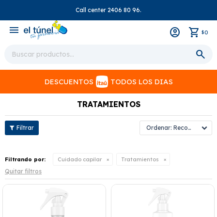
Call center 2406 80 96.
close
menu
0
$
DESCUENTOS
TODOS LOS DIAS
TRATAMIENTOS
Recomendados
Filtrando por:
Cuidado capilar
Tratamientos
Quitar filtros