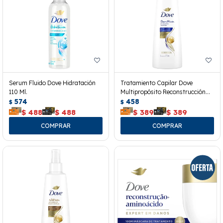
Serum Fluido Dove Hidratación
Tratamiento Capilar Dove
110 Ml.
Multipropósito Reconstrucción
574
175 Ml.
458
$
$
$
488
$
488
$
389
$
389