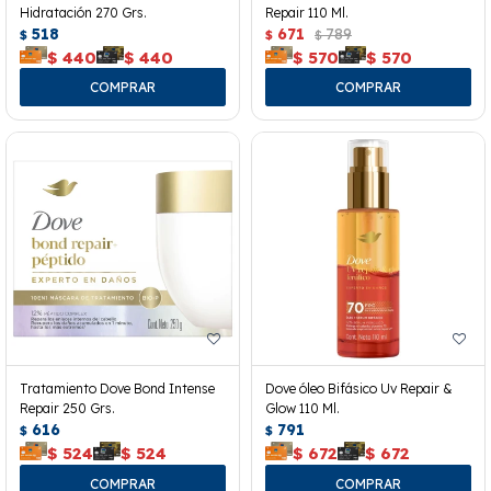
Hidratación 270 Grs.
Repair 110 Ml.
518
671
789
$
$
$
$
440
$
440
$
570
$
570
Tratamiento Dove Bond Intense
Dove óleo Bifásico Uv Repair &
Repair 250 Grs.
Glow 110 Ml.
616
791
$
$
$
524
$
524
$
672
$
672