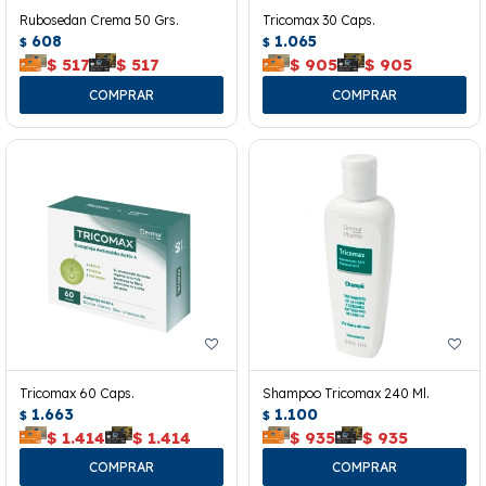
Rubosedan Crema 50 Grs.
Tricomax 30 Caps.
608
1.065
$
$
$
517
$
517
$
905
$
905
Tricomax 60 Caps.
Shampoo Tricomax 240 Ml.
1.663
1.100
$
$
$
1.414
$
1.414
$
935
$
935