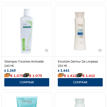
Shampoo Tricomax Anticaída
Emulsión Dermur De Limpieza
240 Ml.
250 Ml.
1.265
1.661
$
$
$
1.075
$
1.075
$
1.412
$
1.412