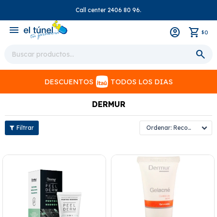
Call center 2406 80 96.
close
menu
0
$
DESCUENTOS
TODOS LOS DIAS
DERMUR
Recomendados