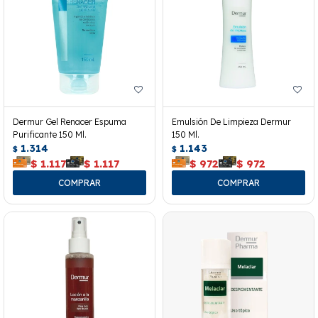
Dermur Gel Renacer Espuma
Emulsión De Limpieza Dermur
Purificante 150 Ml.
150 Ml.
1.314
1.143
$
$
$
1.117
$
1.117
$
972
$
972