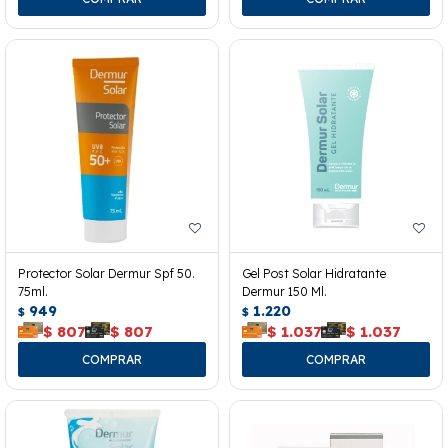
Protector Solar Dermur Spf 50.
Gel Post Solar Hidratante
75ml.
Dermur 150 Ml.
949
1.220
$
$
$
807
$
807
$
1.037
$
1.037