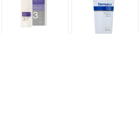
Contorno De Ojos Lumilift
Dermur Dermurea 100 Grs.
Dermur 15 Ml.
1.409
$
2.115
$
$
1.198
$
1.198
$
1.798
$
1.798