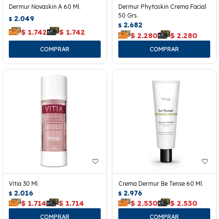
Dermur Novaskin A 60 Ml.
Dermur Phytoskin Crema Facial
50 Grs.
2.049
$
2.682
$
$
1.742
$
1.742
$
2.280
$
2.280
Vitia 30 Ml.
Crema Dermur Be Tense 60 Ml.
2.016
2.976
$
$
$
1.714
$
1.714
$
2.530
$
2.530