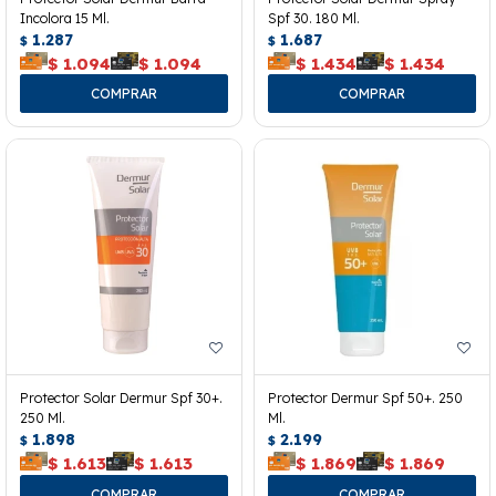
Incolora 15 Ml.
Spf 30. 180 Ml.
1.287
1.687
$
$
$
1.094
$
1.094
$
1.434
$
1.434
Protector Solar Dermur Spf 30+.
Protector Dermur Spf 50+. 250
250 Ml.
Ml.
1.898
2.199
$
$
$
1.613
$
1.613
$
1.869
$
1.869