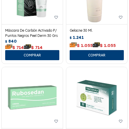
Máscara De Carbón Activado P/
Gelacne 30 Ml.
Puntos Negros Peel Derm 30 Grs
1.241
$
840
$
$
1.055
$
1.055
$
714
$
714