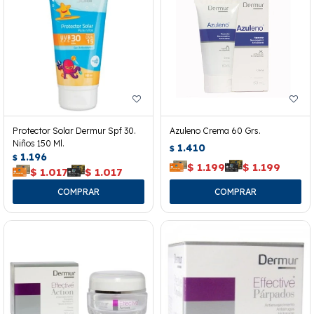
Protector Solar Dermur Spf 30.
Azuleno Crema 60 Grs.
Niños 150 Ml.
1.410
$
1.196
$
$
1.199
$
1.199
$
1.017
$
1.017