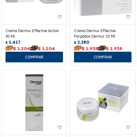
Crema Dermur Effective Action
Crema Dermur Effective
30 Ml.
Parpados Dermur 20 Ml.
1.417
2.280
$
$
$
1.204
$
1.204
$
1.938
$
1.938