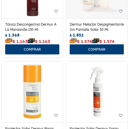
Tónico Descongestivo Dermur A
Dermur Melaclar Despigmentante
La Manzanilla 130 Ml.
Sin Pantalla Solar 30 Ml.
1.368
1.852
$
$
$
1.163
$
1.163
$
1.574
$
1.574
Protector Solar Dermur Barra
Protector Solar Dermur Spray