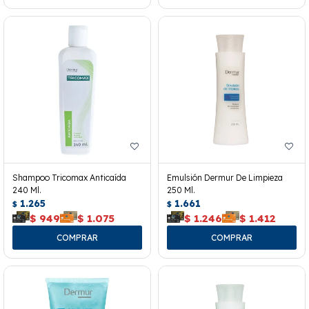
Shampoo Tricomax Anticaída
Emulsión Dermur De Limpieza
240 Ml.
250 Ml.
1.265
1.661
$
$
$
949
$
1.075
$
1.246
$
1.412