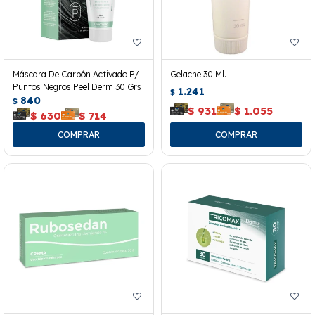
Máscara De Carbón Activado P/
Gelacne 30 Ml.
Puntos Negros Peel Derm 30 Grs
1.241
$
840
$
$
931
$
1.055
$
630
$
714