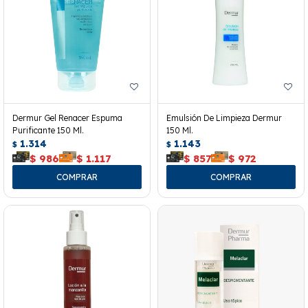
Dermur Gel Renacer Espuma
Emulsión De Limpieza Dermur
Purificante 150 Ml.
150 Ml.
1.314
1.143
$
$
$
986
$
1.117
$
857
$
972