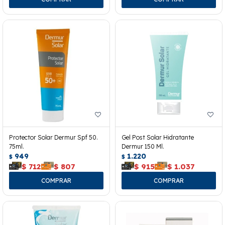
Protector Solar Dermur Spf 50.
Gel Post Solar Hidratante
75ml.
Dermur 150 Ml.
949
1.220
$
$
$
712
$
807
$
915
$
1.037