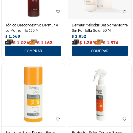
Tónico Descongestivo Dermur A
Dermur Melaclar Despigmentante
La Manzanilla 130 Ml.
Sin Pantalla Solar 30 Ml.
1.368
1.852
$
$
$
1.026
$
1.163
$
1.389
$
1.574
Protector Solar Dermur Barra
Protector Solar Dermur Spray