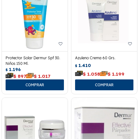
Protector Solar Dermur Spf 30.
Azuleno Crema 60 Grs.
Niños 150 Ml.
1.410
$
1.196
$
$
1.058
$
1.199
$
897
$
1.017