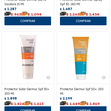
Incolora 15 Ml.
Spf 30. 180 Ml.
1.287
1.687
$
$
$
965
$
1.094
$
1.265
$
1.434
Protector Solar Dermur Spf 30+.
Protector Dermur Spf 50+. 250
250 Ml.
Ml.
1.898
2.199
$
$
$
1.424
$
1.613
$
1.649
$
1.869