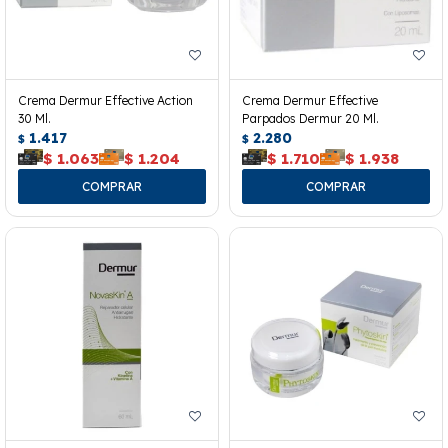
Crema Dermur Effective Action
Crema Dermur Effective
30 Ml.
Parpados Dermur 20 Ml.
1.417
2.280
$
$
$
1.063
$
1.204
$
1.710
$
1.938