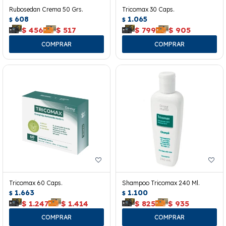
Rubosedan Crema 50 Grs.
Tricomax 30 Caps.
608
1.065
$
$
$
456
$
517
$
799
$
905
Tricomax 60 Caps.
Shampoo Tricomax 240 Ml.
1.663
1.100
$
$
$
1.247
$
1.414
$
825
$
935