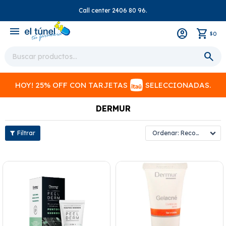
Call center 2406 80 96.
close
menu
0
$
HOY! 25% OFF CON TARJETAS
SELECCIONADAS.
DERMUR
Recomendados