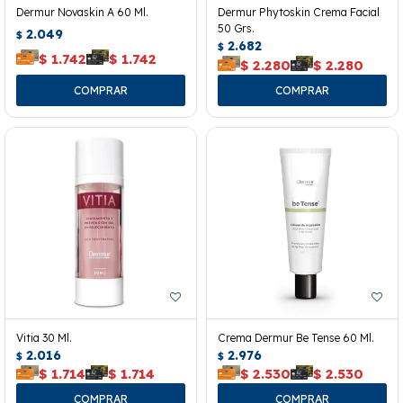
Dermur Novaskin A 60 Ml.
Dermur Phytoskin Crema Facial
50 Grs.
2.049
$
2.682
$
$
1.742
$
1.742
$
2.280
$
2.280
Vitia 30 Ml.
Crema Dermur Be Tense 60 Ml.
2.016
2.976
$
$
$
1.714
$
1.714
$
2.530
$
2.530