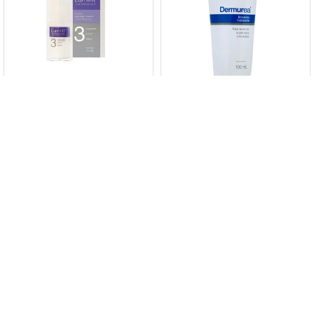
Contorno De Ojos Lumilift
Dermur Dermurea 100 Grs.
Dermur 15 Ml.
1.409
$
2.115
$
$
1.198
$
1.198
$
1.798
$
1.798