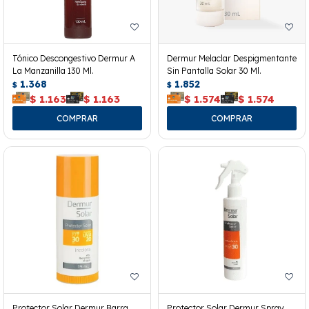
Tónico Descongestivo Dermur A
Dermur Melaclar Despigmentante
La Manzanilla 130 Ml.
Sin Pantalla Solar 30 Ml.
1.368
1.852
$
$
$
1.163
$
1.163
$
1.574
$
1.574
Protector Solar Dermur Barra
Protector Solar Dermur Spray