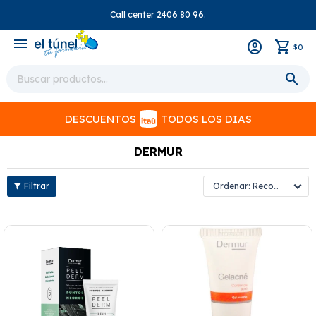
Call center 2406 80 96.
close
menu
0
$
DESCUENTOS
TODOS LOS DIAS
DERMUR
Recomendados