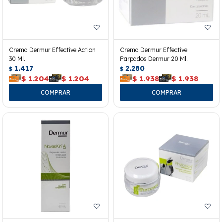
Crema Dermur Effective Action
Crema Dermur Effective
30 Ml.
Parpados Dermur 20 Ml.
1.417
2.280
$
$
$
1.204
$
1.204
$
1.938
$
1.938