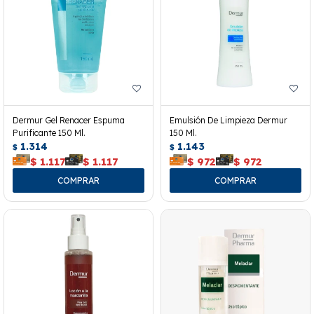
Dermur Gel Renacer Espuma
Emulsión De Limpieza Dermur
Purificante 150 Ml.
150 Ml.
1.314
1.143
$
$
$
1.117
$
1.117
$
972
$
972