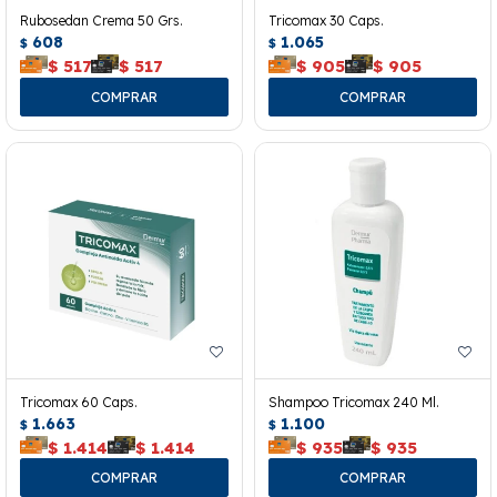
Rubosedan Crema 50 Grs.
Tricomax 30 Caps.
608
1.065
$
$
$
517
$
517
$
905
$
905
Tricomax 60 Caps.
Shampoo Tricomax 240 Ml.
1.663
1.100
$
$
$
1.414
$
1.414
$
935
$
935