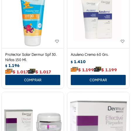
Protector Solar Dermur Spf 30.
Azuleno Crema 60 Grs.
Niños 150 Ml.
1.410
$
1.196
$
$
1.199
$
1.199
$
1.017
$
1.017