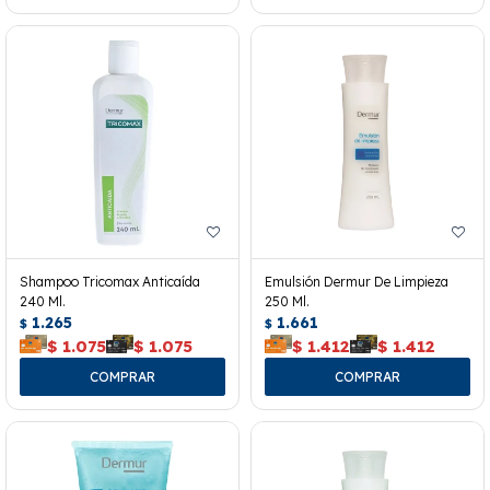
Shampoo Tricomax Anticaída
Emulsión Dermur De Limpieza
240 Ml.
250 Ml.
1.265
1.661
$
$
$
1.075
$
1.075
$
1.412
$
1.412