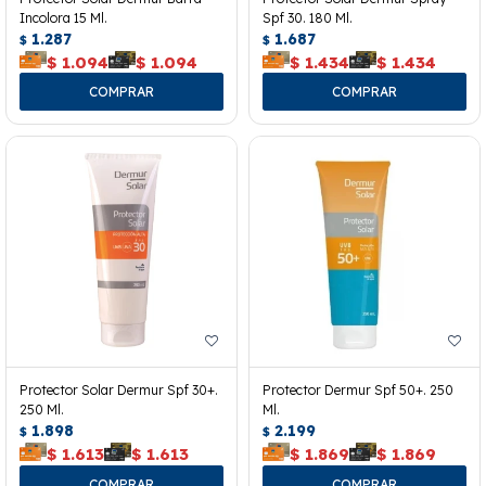
Incolora 15 Ml.
Spf 30. 180 Ml.
1.287
1.687
$
$
$
1.094
$
1.094
$
1.434
$
1.434
Protector Solar Dermur Spf 30+.
Protector Dermur Spf 50+. 250
250 Ml.
Ml.
1.898
2.199
$
$
$
1.613
$
1.613
$
1.869
$
1.869