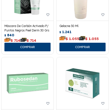
Máscara De Carbón Activado P/
Gelacne 30 Ml.
Puntos Negros Peel Derm 30 Grs
1.241
$
840
$
$
1.055
$
1.055
$
714
$
714