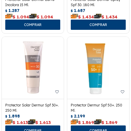
Incolora 15 Ml.
Spf 30. 180 Ml.
1.287
1.687
$
$
$
1.094
$
1.094
$
1.434
$
1.434
Protector Solar Dermur Spf 30+.
Protector Dermur Spf 50+. 250
250 Ml.
Ml.
1.898
2.199
$
$
$
1.613
$
1.613
$
1.869
$
1.869