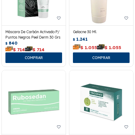
Máscara De Carbón Activado P/
Gelacne 30 Ml.
Puntos Negros Peel Derm 30 Grs
1.241
$
840
$
$
1.055
$
1.055
$
714
$
714