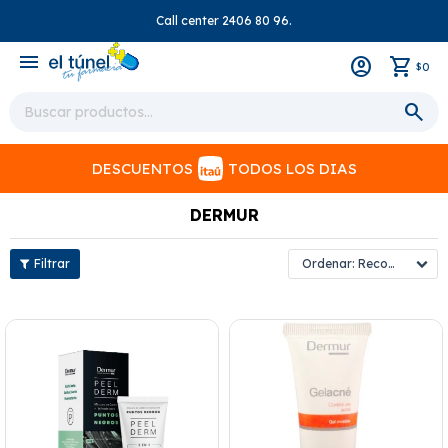
Call center 2406 80 96.
close
menu
0
$
DESCUENTOS
TODOS LOS DIAS
DERMUR
Recomendados