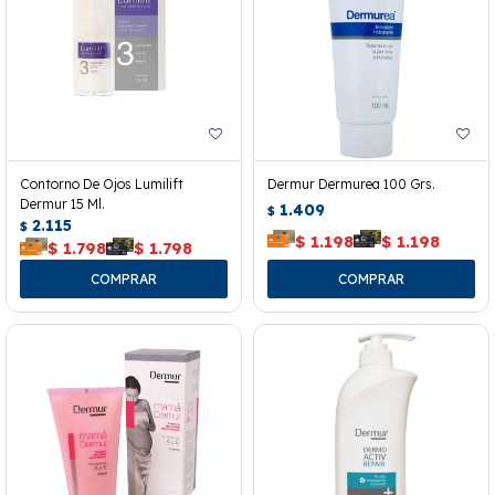
Contorno De Ojos Lumilift
Dermur Dermurea 100 Grs.
Dermur 15 Ml.
1.409
$
2.115
$
$
1.198
$
1.198
$
1.798
$
1.798