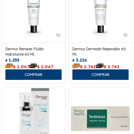
Dermur Renacer Fluído
Dermur Dermadn Reparador 60
Hidratante 60 Ml.
Ml.
1.255
3.226
$
$
$
1.067
$
1.067
$
2.742
$
2.742