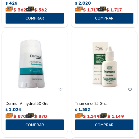
426
2.020
$
$
$
362
$
362
$
1.717
$
1.717
Dermur Anhydral 50 Grs.
Triamcinol 25 Grs.
1.024
1.352
$
$
$
870
$
870
$
1.149
$
1.149