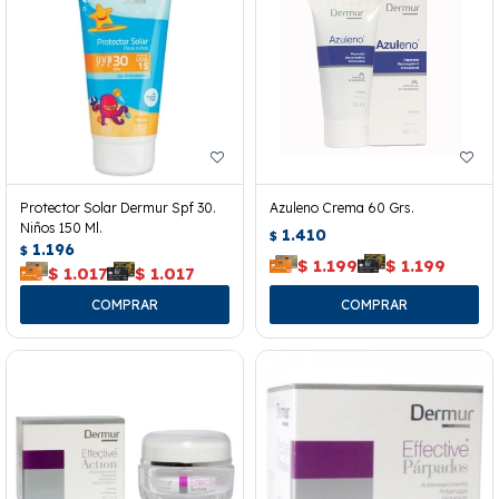
Protector Solar Dermur Spf 30.
Azuleno Crema 60 Grs.
Niños 150 Ml.
1.410
$
1.196
$
$
1.199
$
1.199
$
1.017
$
1.017