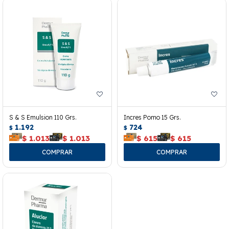
S & S Emulsion 110 Grs.
Incres Pomo 15 Grs.
1.192
724
$
$
$
1.013
$
1.013
$
615
$
615