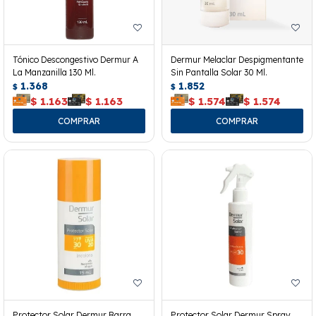
Tónico Descongestivo Dermur A
Dermur Melaclar Despigmentante
La Manzanilla 130 Ml.
Sin Pantalla Solar 30 Ml.
1.368
1.852
$
$
$
1.163
$
1.163
$
1.574
$
1.574
Protector Solar Dermur Barra
Protector Solar Dermur Spray