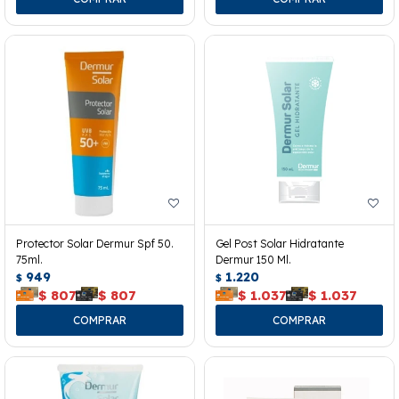
Protector Solar Dermur Spf 50.
Gel Post Solar Hidratante
75ml.
Dermur 150 Ml.
949
1.220
$
$
$
807
$
807
$
1.037
$
1.037