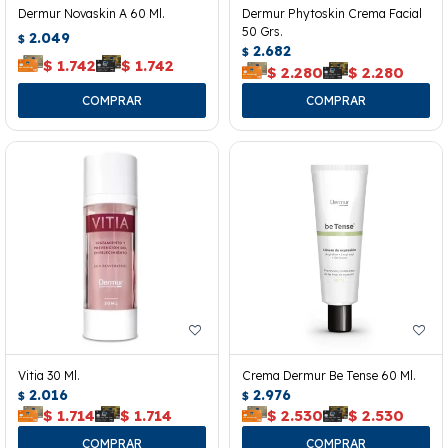
Dermur Novaskin A 60 Ml.
Dermur Phytoskin Crema Facial
50 Grs.
2.049
$
2.682
$
$
1.742
$
1.742
$
2.280
$
2.280
Vitia 30 Ml.
Crema Dermur Be Tense 60 Ml.
2.016
2.976
$
$
$
1.714
$
1.714
$
2.530
$
2.530