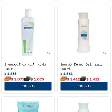
Shampoo Tricomax Anticaída
Emulsión Dermur De Limpieza
240 Ml.
250 Ml.
1.265
1.661
$
$
$
1.075
$
1.075
$
1.412
$
1.412