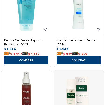
Dermur Gel Renacer Espuma
Emulsión De Limpieza Dermur
Purificante 150 Ml.
150 Ml.
1.314
1.143
$
$
$
1.117
$
1.117
$
972
$
972