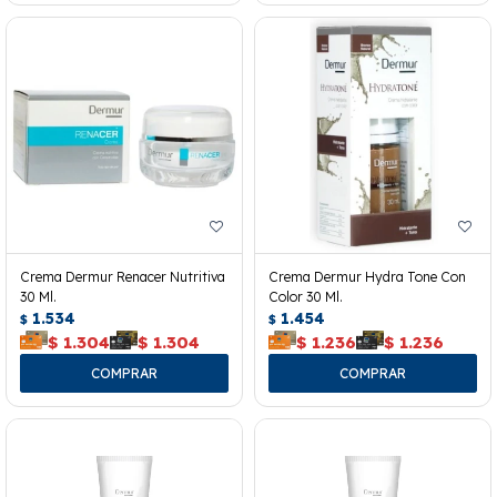
Crema Dermur Renacer Nutritiva
Crema Dermur Hydra Tone Con
30 Ml.
Color 30 Ml.
1.534
1.454
$
$
$
1.304
$
1.304
$
1.236
$
1.236