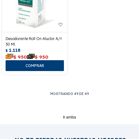
Desodorante Roll On Aluclor A/t
30 Ml.
1.118
$
$
950
$
950
MOSTRANDO
49
DE
49
Ir arriba