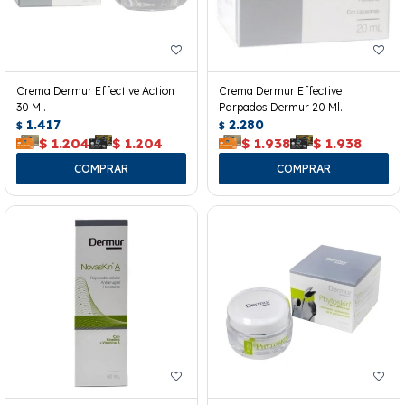
Crema Dermur Effective Action
Crema Dermur Effective
30 Ml.
Parpados Dermur 20 Ml.
1.417
2.280
$
$
$
1.204
$
1.204
$
1.938
$
1.938