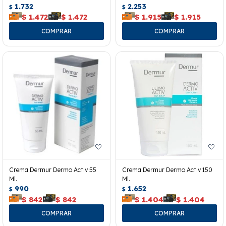
1.732
2.253
$
$
$
1.472
$
1.472
$
1.915
$
1.915
Crema Dermur Dermo Activ 55
Crema Dermur Dermo Activ 150
Ml.
Ml.
990
1.652
$
$
$
842
$
842
$
1.404
$
1.404