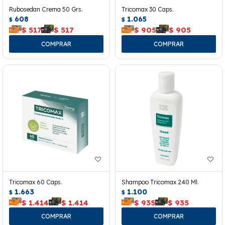
Rubosedan Crema 50 Grs.
Tricomax 30 Caps.
608
1.065
$
$
$
517
$
517
$
905
$
905
Tricomax 60 Caps.
Shampoo Tricomax 240 Ml.
1.663
1.100
$
$
$
1.414
$
1.414
$
935
$
935