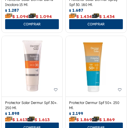
Incolora 15 Ml.
Spf 30. 180 Ml.
1.287
1.687
$
$
$
1.094
$
1.094
$
1.434
$
1.434
Protector Solar Dermur Spf 30+.
Protector Dermur Spf 50+. 250
250 Ml.
Ml.
1.898
2.199
$
$
$
1.613
$
1.613
$
1.869
$
1.869