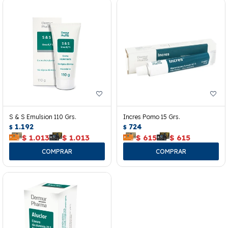
S & S Emulsion 110 Grs.
Incres Pomo 15 Grs.
1.192
724
$
$
$
1.013
$
1.013
$
615
$
615