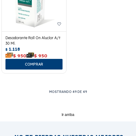
Desodorante Roll On Aluclor A/t
30 Ml.
1.118
$
$
950
$
950
MOSTRANDO
49
DE
49
Ir arriba