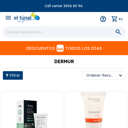
Call center 2406 80 96.
close
menu
0
$
DESCUENTOS
TODOS LOS DIAS
DERMUR
Recomendados