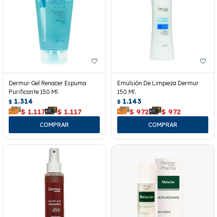
Dermur Gel Renacer Espuma
Emulsión De Limpieza Dermur
Purificante 150 Ml.
150 Ml.
1.314
1.143
$
$
$
1.117
$
1.117
$
972
$
972