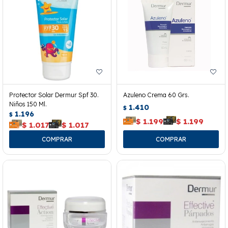
Protector Solar Dermur Spf 30.
Azuleno Crema 60 Grs.
Niños 150 Ml.
1.410
$
1.196
$
$
1.199
$
1.199
$
1.017
$
1.017