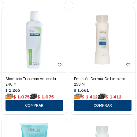
Shampoo Tricomax Anticaída
Emulsión Dermur De Limpieza
240 Ml.
250 Ml.
1.265
1.661
$
$
$
1.075
$
1.075
$
1.412
$
1.412