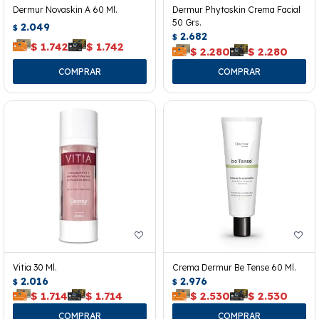
Dermur Novaskin A 60 Ml.
Dermur Phytoskin Crema Facial
50 Grs.
2.049
$
2.682
$
$
1.742
$
1.742
$
2.280
$
2.280
Vitia 30 Ml.
Crema Dermur Be Tense 60 Ml.
2.016
2.976
$
$
$
1.714
$
1.714
$
2.530
$
2.530