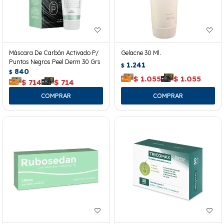
Máscara De Carbón Activado P/
Gelacne 30 Ml.
Puntos Negros Peel Derm 30 Grs
1.241
$
840
$
$
1.055
$
1.055
$
714
$
714