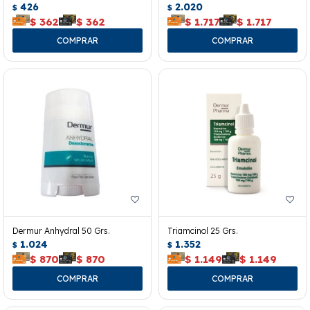
426
2.020
$
$
$
362
$
362
$
1.717
$
1.717
Dermur Anhydral 50 Grs.
Triamcinol 25 Grs.
1.024
1.352
$
$
$
870
$
870
$
1.149
$
1.149