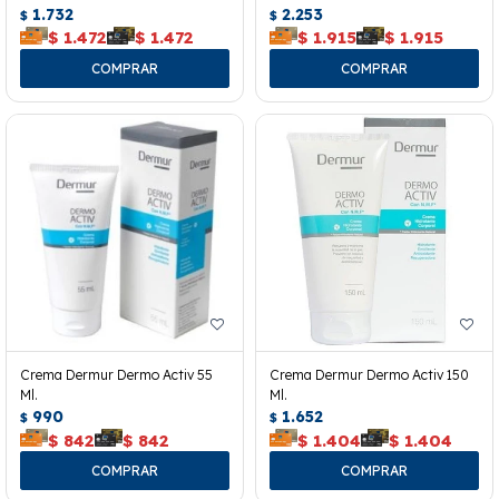
1.732
2.253
$
$
$
1.472
$
1.472
$
1.915
$
1.915
Crema Dermur Dermo Activ 55
Crema Dermur Dermo Activ 150
Ml.
Ml.
990
1.652
$
$
$
842
$
842
$
1.404
$
1.404