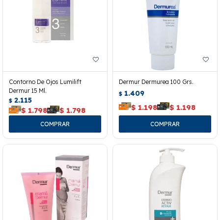
Contorno De Ojos Lumilift
Dermur Dermurea 100 Grs.
Dermur 15 Ml.
1.409
$
2.115
$
$
1.198
$
1.198
$
1.798
$
1.798