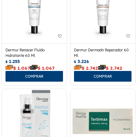
Dermur Renacer Fluído
Dermur Dermadn Reparador 60
Hidratante 60 Ml.
Ml.
1.255
3.226
$
$
$
1.067
$
1.067
$
2.742
$
2.742