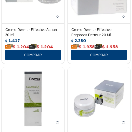
Crema Dermur Effective Action
Crema Dermur Effective
30 Ml.
Parpados Dermur 20 Ml.
1.417
2.280
$
$
$
1.204
$
1.204
$
1.938
$
1.938