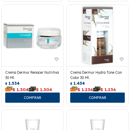
Crema Dermur Renacer Nutritiva
Crema Dermur Hydra Tone Con
30 Ml.
Color 30 Ml.
1.534
1.454
$
$
$
1.304
$
1.304
$
1.236
$
1.236