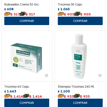
Rubosedan Crema 50 Grs.
Tricomax 30 Caps.
608
1.065
$
$
$
517
$
517
$
905
$
905
Tricomax 60 Caps.
Shampoo Tricomax 240 Ml.
1.663
1.100
$
$
$
1.414
$
1.414
$
935
$
935