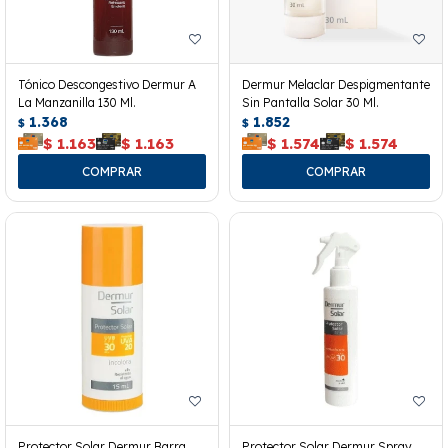
Tónico Descongestivo Dermur A
Dermur Melaclar Despigmentante
La Manzanilla 130 Ml.
Sin Pantalla Solar 30 Ml.
1.368
1.852
$
$
$
1.163
$
1.163
$
1.574
$
1.574
Protector Solar Dermur Barra
Protector Solar Dermur Spray