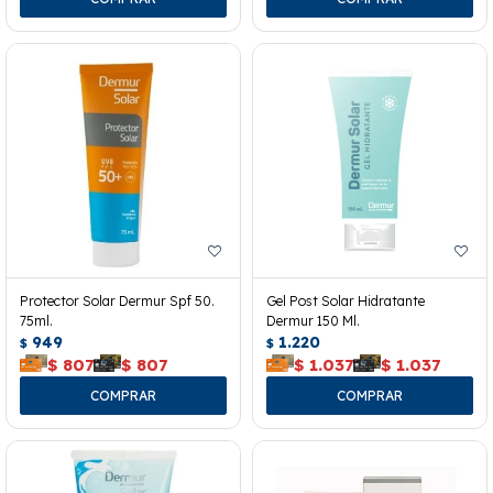
Protector Solar Dermur Spf 50.
Gel Post Solar Hidratante
75ml.
Dermur 150 Ml.
949
1.220
$
$
$
807
$
807
$
1.037
$
1.037