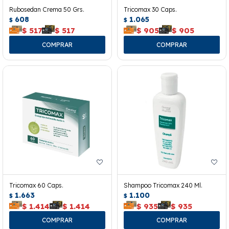
Rubosedan Crema 50 Grs.
Tricomax 30 Caps.
608
1.065
$
$
$
517
$
517
$
905
$
905
Tricomax 60 Caps.
Shampoo Tricomax 240 Ml.
1.663
1.100
$
$
$
1.414
$
1.414
$
935
$
935