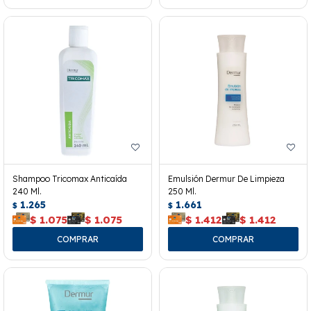
Shampoo Tricomax Anticaída
Emulsión Dermur De Limpieza
240 Ml.
250 Ml.
1.265
1.661
$
$
$
1.075
$
1.075
$
1.412
$
1.412