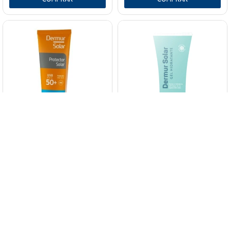
Protector Solar Dermur Spf 50.
Gel Post Solar Hidratante
75ml.
Dermur 150 Ml.
949
1.220
$
$
$
807
$
807
$
1.037
$
1.037