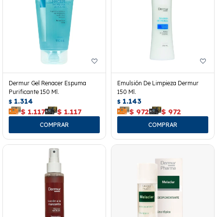
Dermur Gel Renacer Espuma
Emulsión De Limpieza Dermur
Purificante 150 Ml.
150 Ml.
1.314
1.143
$
$
$
1.117
$
1.117
$
972
$
972