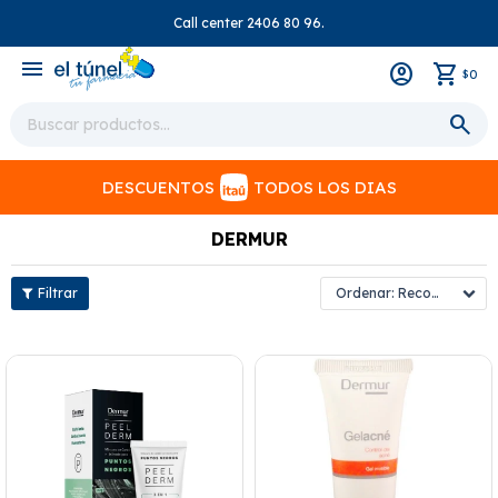
Call center 2406 80 96.
close
menu
0
$
DESCUENTOS
TODOS LOS DIAS
DERMUR
Recomendados