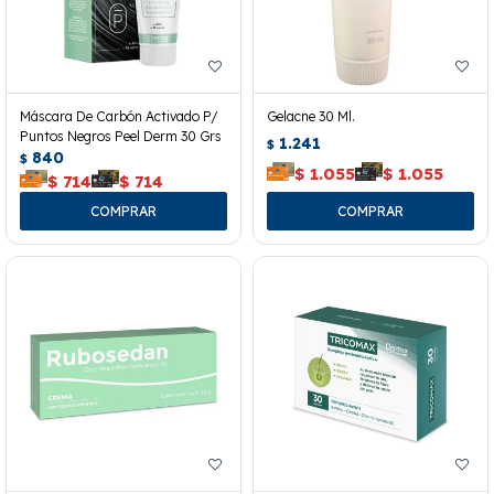
Máscara De Carbón Activado P/
Gelacne 30 Ml.
Puntos Negros Peel Derm 30 Grs
1.241
$
840
$
$
1.055
$
1.055
$
714
$
714