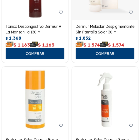
Tónico Descongestivo Dermur A
Dermur Melaclar Despigmentante
La Manzanilla 130 Ml.
Sin Pantalla Solar 30 Ml.
1.368
1.852
$
$
$
1.163
$
1.163
$
1.574
$
1.574
Protector Solar Dermur Barra
Protector Solar Dermur Spray