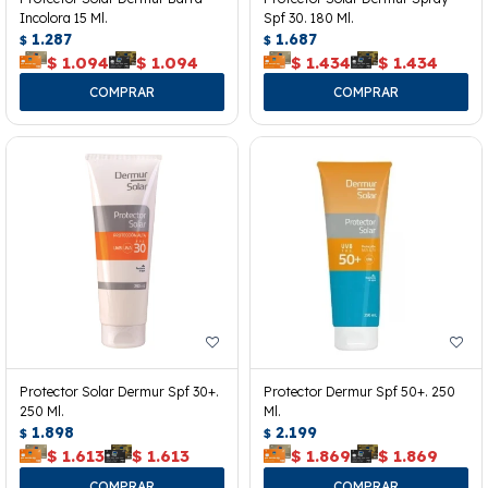
Incolora 15 Ml.
Spf 30. 180 Ml.
1.287
1.687
$
$
$
1.094
$
1.094
$
1.434
$
1.434
Protector Solar Dermur Spf 30+.
Protector Dermur Spf 50+. 250
250 Ml.
Ml.
1.898
2.199
$
$
$
1.613
$
1.613
$
1.869
$
1.869