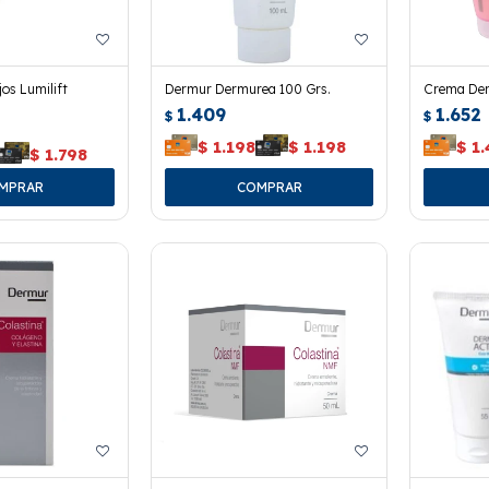
os Lumilift
Dermur Dermurea 100 Grs.
Crema Der
1.409
1.652
$
$
$
1.198
$
1.198
$
1
$
1.798