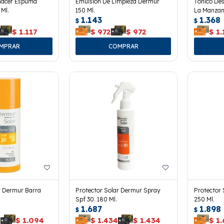
nacer Espuma
Emulsión De Limpieza Dermur
Tónico De
 Ml.
150 Ml.
La Manzani
1.143
1.368
$
$
$
1.117
$
972
$
972
$
1.
r Dermur Barra
Protector Solar Dermur Spray
Protector 
Spf 30. 180 Ml.
250 Ml.
1.687
1.898
$
$
4
$
1.094
$
1.434
$
1.434
$
1.