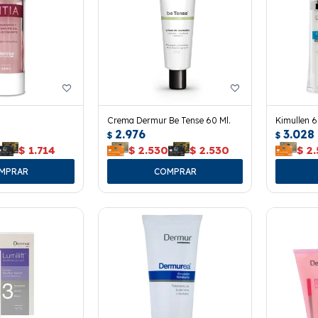
Crema Dermur Be Tense 60 Ml.
Kimullen 6
2.976
3.028
$
$
$
1.714
$
2.530
$
2.530
$
2.