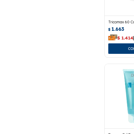
Tricomax 60 C
1.663
$
$
1.414