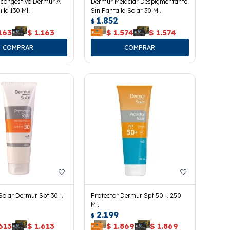
scongestivo Dermur A
Dermur Melaclar Despigmentante
lla 130 Ml.
Sin Pantalla Solar 30 Ml.
1.852
$
163
$
1.163
$
1.574
$
1.574
Solar Dermur Spf 30+.
Protector Dermur Spf 50+. 250
Ml.
2.199
$
613
$
1.613
$
1.869
$
1.869