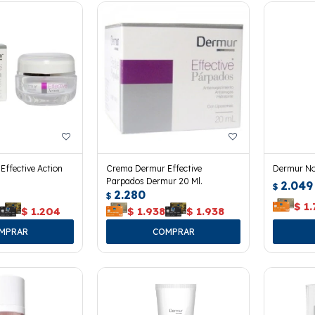
ffective Action
Crema Dermur Effective
Dermur No
Parpados Dermur 20 Ml.
2.049
$
2.280
$
$
1.
4
$
1.204
$
1.938
$
1.938