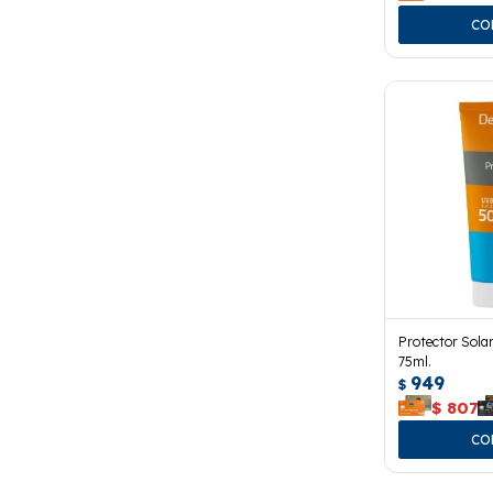
Protector Sola
75ml.
949
$
$
807