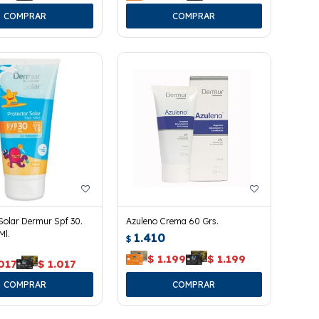
Solar Dermur Spf 30.
Azuleno Crema 60 Grs.
Ml.
1.410
$
$
1.199
$
1.199
017
$
1.017