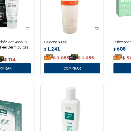
rbón Activado P/
Gelacne 30 Ml.
Rubosedan
Peel Derm 30 Grs
1.241
608
$
$
$
1.055
$
1.055
$
5
$
714