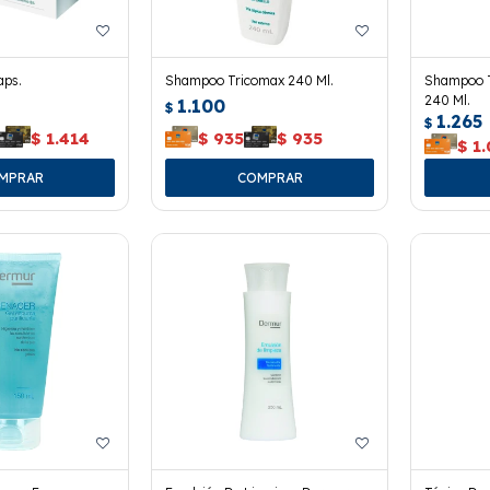
aps.
Shampoo Tricomax 240 Ml.
Shampoo T
240 Ml.
1.100
$
1.265
$
$
1.414
$
935
$
935
$
1.