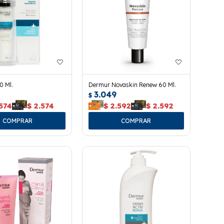
0 Ml.
Dermur Novaskin Renew 60 Ml.
3.049
$
574
$
2.574
$
2.592
$
2.592