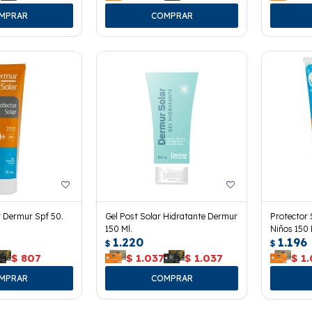
r Dermur Spf 50.
Gel Post Solar Hidratante Dermur
Protector 
150 Ml.
Niños 150 
1.220
1.196
$
$
$
807
$
1.037
$
1.037
$
1.