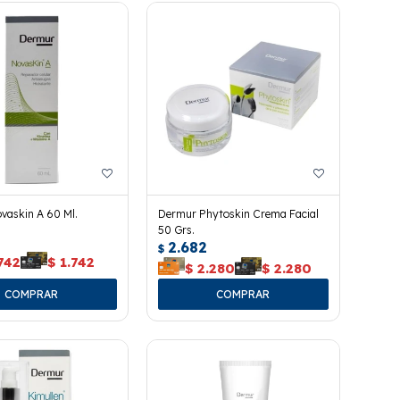
vaskin A 60 Ml.
Dermur Phytoskin Crema Facial
50 Grs.
2.682
$
742
$
1.742
$
2.280
$
2.280