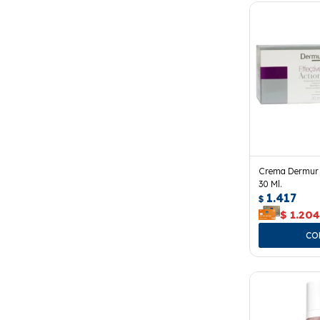
Crema Dermur E
30 Ml.
1.417
$
$
1.20