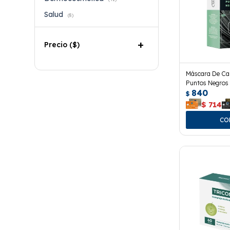
Salud
(8)
Precio
($)
Máscara De Ca
Puntos Negros 
840
$
$
714