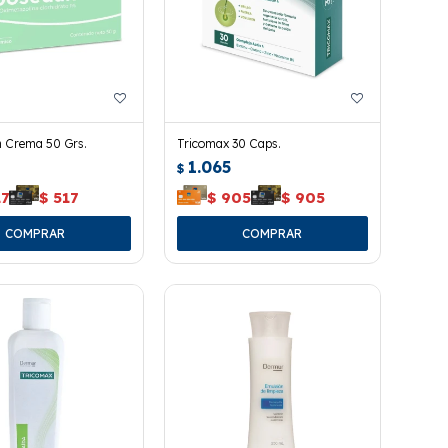
 Crema 50 Grs.
Tricomax 30 Caps.
1.065
$
17
$
517
$
905
$
905