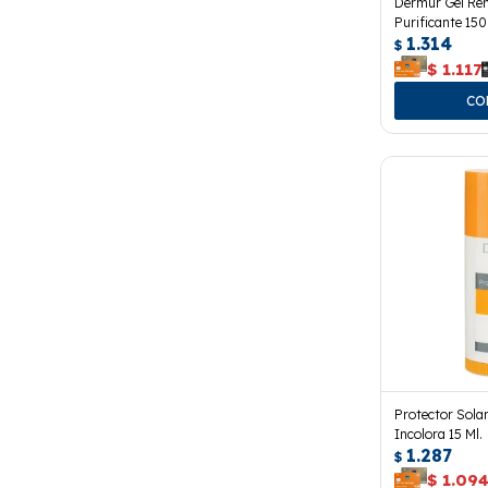
Dermur Gel Re
Purificante 150
1.314
$
$
1.117
Protector Sola
Incolora 15 Ml.
1.287
$
$
1.09