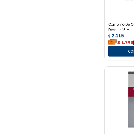
Contorno De Oj
Dermur 15 Ml.
2.115
$
$
1.798