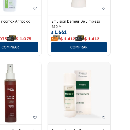
ricomax Anticaída
Emulsión Dermur De Limpieza
250 Ml.
1.661
$
075
$
1.075
$
1.412
$
1.412