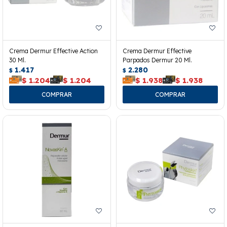
Crema Dermur Effective Action
Crema Dermur Effective
30 Ml.
Parpados Dermur 20 Ml.
1.417
2.280
$
$
$
1.204
$
1.204
$
1.938
$
1.938