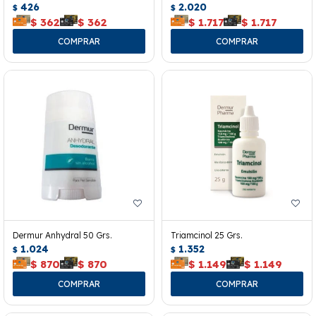
426
2.020
$
$
$
362
$
362
$
1.717
$
1.717
Dermur Anhydral 50 Grs.
Triamcinol 25 Grs.
1.024
1.352
$
$
$
870
$
870
$
1.149
$
1.149