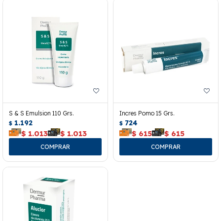
S & S Emulsion 110 Grs.
Incres Pomo 15 Grs.
1.192
724
$
$
$
1.013
$
1.013
$
615
$
615