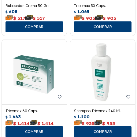
Rubosedan Crema 50 Grs.
Tricomax 30 Caps.
608
1.065
$
$
$
517
$
517
$
905
$
905
Tricomax 60 Caps.
Shampoo Tricomax 240 Ml.
1.663
1.100
$
$
$
1.414
$
1.414
$
935
$
935