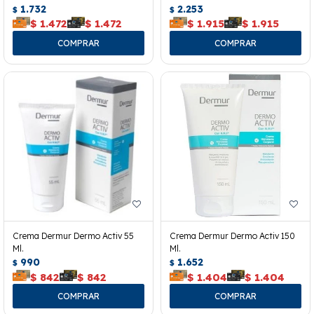
1.732
2.253
$
$
$
1.472
$
1.472
$
1.915
$
1.915
Crema Dermur Dermo Activ 55
Crema Dermur Dermo Activ 150
Ml.
Ml.
990
1.652
$
$
$
842
$
842
$
1.404
$
1.404