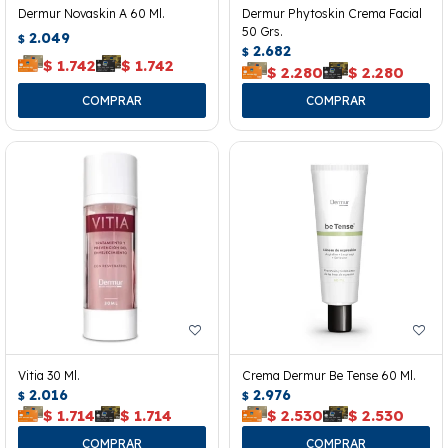
Dermur Novaskin A 60 Ml.
Dermur Phytoskin Crema Facial
50 Grs.
2.049
$
2.682
$
$
1.742
$
1.742
$
2.280
$
2.280
Vitia 30 Ml.
Crema Dermur Be Tense 60 Ml.
2.016
2.976
$
$
$
1.714
$
1.714
$
2.530
$
2.530