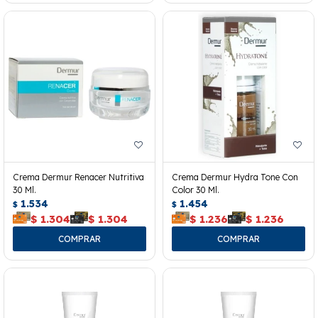
Crema Dermur Renacer Nutritiva
Crema Dermur Hydra Tone Con
30 Ml.
Color 30 Ml.
1.534
1.454
$
$
$
1.304
$
1.304
$
1.236
$
1.236