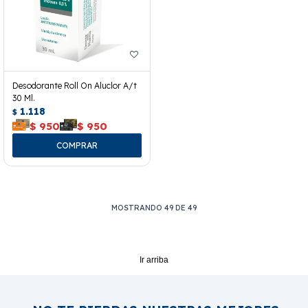
Desodorante Roll On Aluclor A/t
30 Ml.
1.118
$
$
950
$
950
MOSTRANDO
49
DE
49
Ir arriba