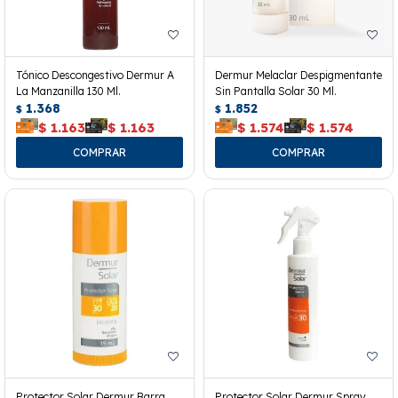
Tónico Descongestivo Dermur A
Dermur Melaclar Despigmentante
La Manzanilla 130 Ml.
Sin Pantalla Solar 30 Ml.
1.368
1.852
$
$
$
1.163
$
1.163
$
1.574
$
1.574
Protector Solar Dermur Barra
Protector Solar Dermur Spray