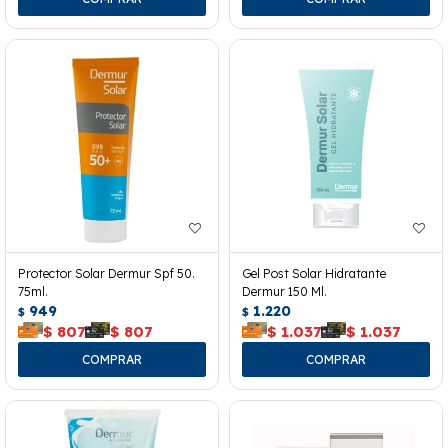
Protector Solar Dermur Spf 50.
Gel Post Solar Hidratante
75ml.
Dermur 150 Ml.
949
1.220
$
$
$
807
$
807
$
1.037
$
1.037