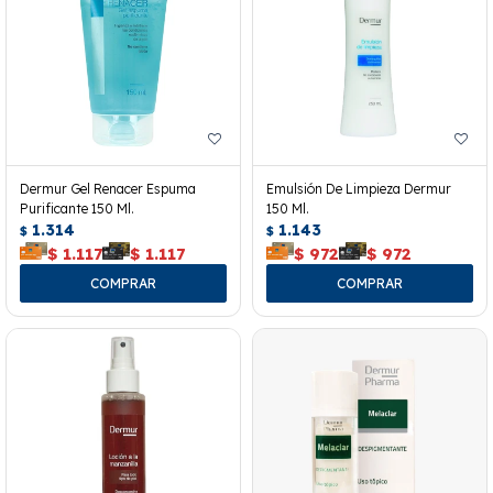
Dermur Gel Renacer Espuma
Emulsión De Limpieza Dermur
Purificante 150 Ml.
150 Ml.
1.314
1.143
$
$
$
1.117
$
1.117
$
972
$
972