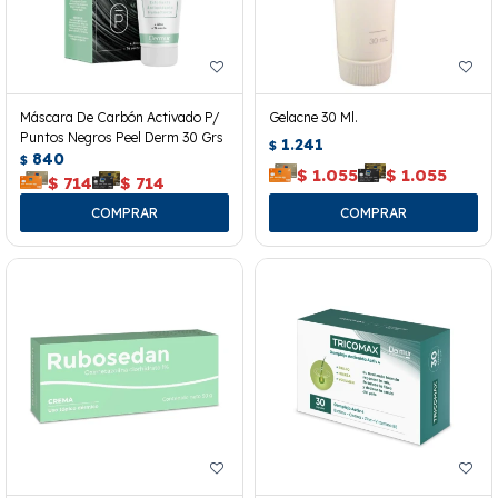
Máscara De Carbón Activado P/
Gelacne 30 Ml.
Puntos Negros Peel Derm 30 Grs
1.241
$
840
$
$
1.055
$
1.055
$
714
$
714