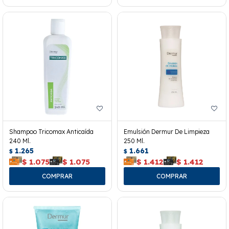
Shampoo Tricomax Anticaída
Emulsión Dermur De Limpieza
240 Ml.
250 Ml.
1.265
1.661
$
$
$
1.075
$
1.075
$
1.412
$
1.412