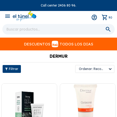
Call center 2406 80 96.
close
menu
0
$
DESCUENTOS
TODOS LOS DIAS
DERMUR
Recomendados