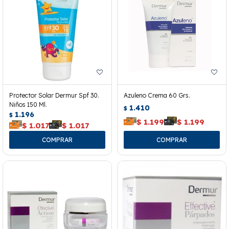
Protector Solar Dermur Spf 30.
Azuleno Crema 60 Grs.
Niños 150 Ml.
1.410
$
1.196
$
$
1.199
$
1.199
$
1.017
$
1.017