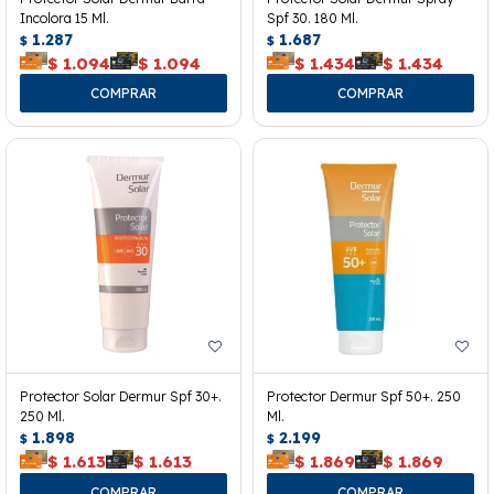
Incolora 15 Ml.
Spf 30. 180 Ml.
1.287
1.687
$
$
$
1.094
$
1.094
$
1.434
$
1.434
Protector Solar Dermur Spf 30+.
Protector Dermur Spf 50+. 250
250 Ml.
Ml.
1.898
2.199
$
$
$
1.613
$
1.613
$
1.869
$
1.869