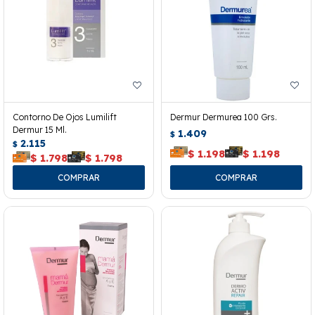
Contorno De Ojos Lumilift
Dermur Dermurea 100 Grs.
Dermur 15 Ml.
1.409
$
2.115
$
$
1.198
$
1.198
$
1.798
$
1.798