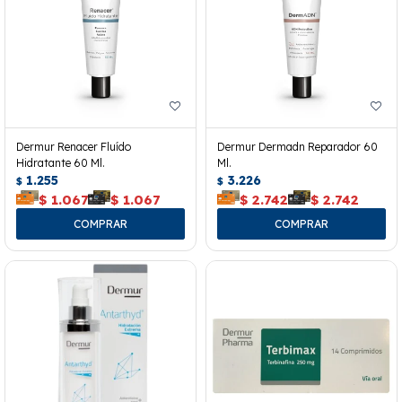
Dermur Renacer Fluído
Dermur Dermadn Reparador 60
Hidratante 60 Ml.
Ml.
1.255
3.226
$
$
$
1.067
$
1.067
$
2.742
$
2.742