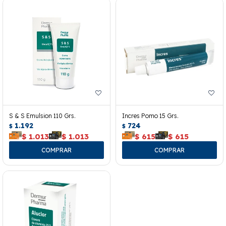
S & S Emulsion 110 Grs.
Incres Pomo 15 Grs.
1.192
724
$
$
$
1.013
$
1.013
$
615
$
615