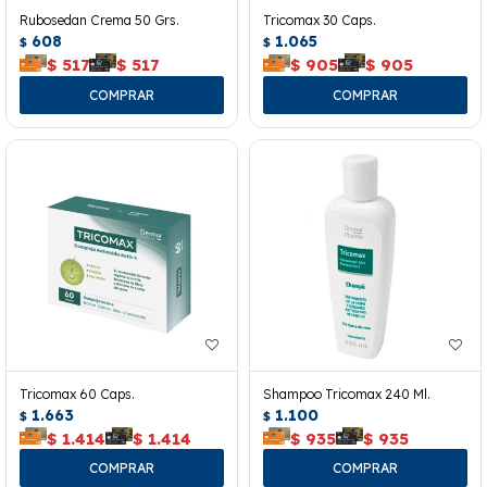
Rubosedan Crema 50 Grs.
Tricomax 30 Caps.
608
1.065
$
$
$
517
$
517
$
905
$
905
Tricomax 60 Caps.
Shampoo Tricomax 240 Ml.
1.663
1.100
$
$
$
1.414
$
1.414
$
935
$
935