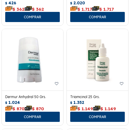
426
2.020
$
$
$
362
$
362
$
1.717
$
1.717
Dermur Anhydral 50 Grs.
Triamcinol 25 Grs.
1.024
1.352
$
$
$
870
$
870
$
1.149
$
1.149