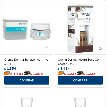
Crema Dermur Renacer Nutritiva
Crema Dermur Hydra Tone Con
30 Ml.
Color 30 Ml.
1.534
1.454
$
$
$
1.304
$
1.304
$
1.236
$
1.236