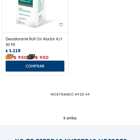
Desodorante Roll On Aluclor A/t
30 Ml.
1.118
$
$
950
$
950
MOSTRANDO
49
DE
49
Ir arriba