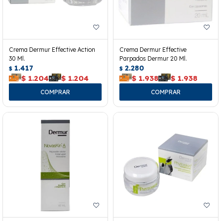
Crema Dermur Effective Action
Crema Dermur Effective
30 Ml.
Parpados Dermur 20 Ml.
1.417
2.280
$
$
$
1.204
$
1.204
$
1.938
$
1.938