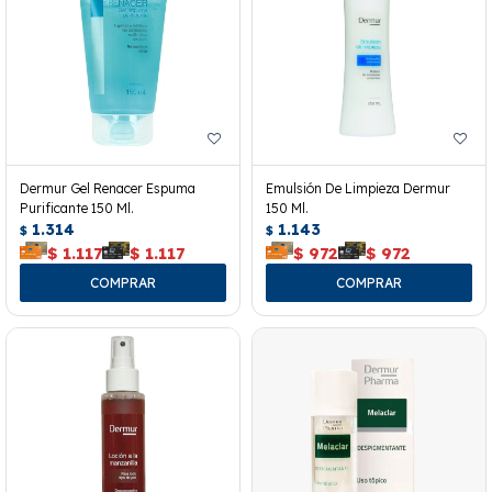
Dermur Gel Renacer Espuma
Emulsión De Limpieza Dermur
Purificante 150 Ml.
150 Ml.
1.314
1.143
$
$
$
1.117
$
1.117
$
972
$
972