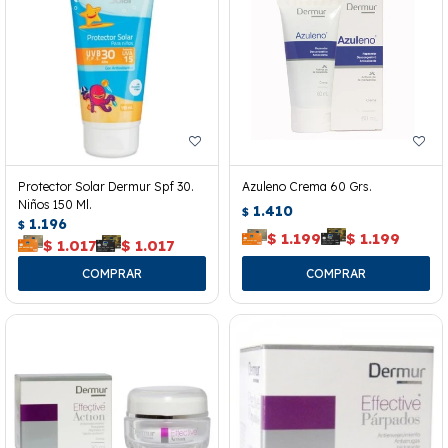
Protector Solar Dermur Spf 30.
Azuleno Crema 60 Grs.
Niños 150 Ml.
1.410
$
1.196
$
$
1.199
$
1.199
$
1.017
$
1.017