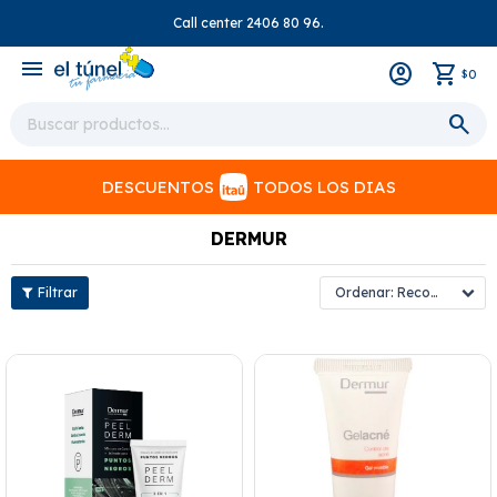
Call center 2406 80 96.
close
menu
0
$
DESCUENTOS
TODOS LOS DIAS
DERMUR
Recomendados