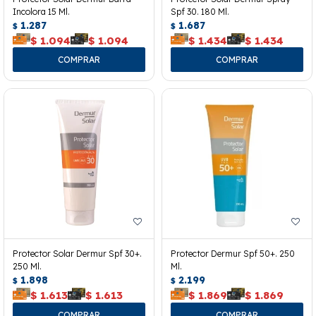
Incolora 15 Ml.
Spf 30. 180 Ml.
1.287
1.687
$
$
$
1.094
$
1.094
$
1.434
$
1.434
Protector Solar Dermur Spf 30+.
Protector Dermur Spf 50+. 250
250 Ml.
Ml.
1.898
2.199
$
$
$
1.613
$
1.613
$
1.869
$
1.869