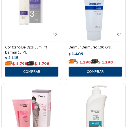
Contorno De Ojos Lumilift
Dermur Dermurea 100 Grs.
Dermur 15 Ml.
1.409
$
2.115
$
$
1.198
$
1.198
$
1.798
$
1.798