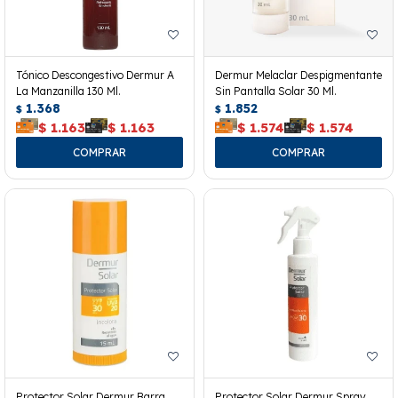
Tónico Descongestivo Dermur A
Dermur Melaclar Despigmentante
La Manzanilla 130 Ml.
Sin Pantalla Solar 30 Ml.
1.368
1.852
$
$
$
1.163
$
1.163
$
1.574
$
1.574
Protector Solar Dermur Barra
Protector Solar Dermur Spray