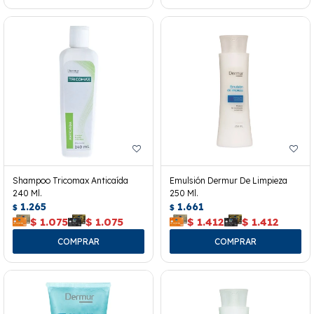
Shampoo Tricomax Anticaída
Emulsión Dermur De Limpieza
240 Ml.
250 Ml.
1.265
1.661
$
$
$
1.075
$
1.075
$
1.412
$
1.412