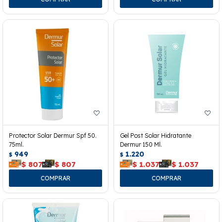
Protector Solar Dermur Spf 50.
Gel Post Solar Hidratante
75ml.
Dermur 150 Ml.
949
1.220
$
$
$
807
$
807
$
1.037
$
1.037