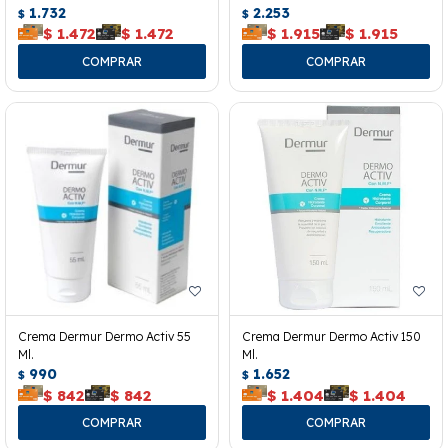
1.732
2.253
$
$
$
1.472
$
1.472
$
1.915
$
1.915
Crema Dermur Dermo Activ 55
Crema Dermur Dermo Activ 150
Ml.
Ml.
990
1.652
$
$
$
842
$
842
$
1.404
$
1.404