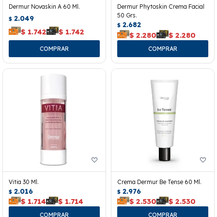
Dermur Novaskin A 60 Ml.
Dermur Phytoskin Crema Facial
50 Grs.
2.049
$
2.682
$
$
1.742
$
1.742
$
2.280
$
2.280
Vitia 30 Ml.
Crema Dermur Be Tense 60 Ml.
2.016
2.976
$
$
$
1.714
$
1.714
$
2.530
$
2.530