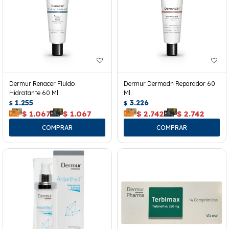
Dermur Renacer Fluído
Dermur Dermadn Reparador 60
Hidratante 60 Ml.
Ml.
1.255
3.226
$
$
$
1.067
$
1.067
$
2.742
$
2.742