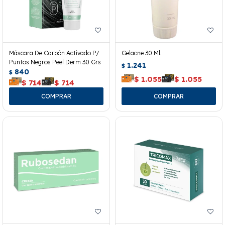
Máscara De Carbón Activado P/
Gelacne 30 Ml.
Puntos Negros Peel Derm 30 Grs
1.241
$
840
$
$
1.055
$
1.055
$
714
$
714