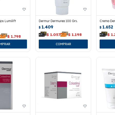
os Lumilift
Dermur Dermurea 100 Grs.
Crema Der
1.409
1.652
$
$
$
1.057
$
1.198
$
1.
$
1.798