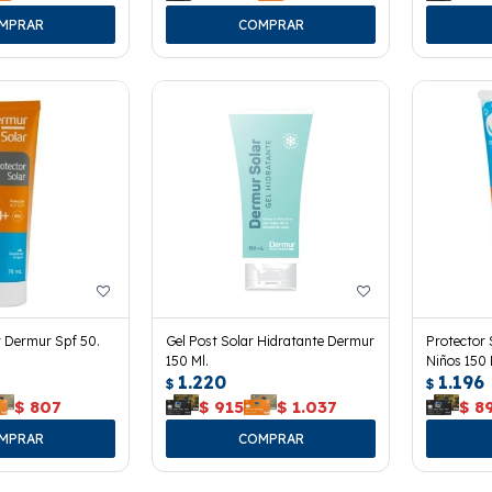
r Dermur Spf 50.
Gel Post Solar Hidratante Dermur
Protector 
150 Ml.
Niños 150 
1.220
1.196
$
$
$
807
$
915
$
1.037
$
8