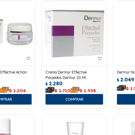
ffective Action
Crema Dermur Effective
Dermur No
Parpados Dermur 20 Ml.
2.049
$
2.280
$
$
1.
3
$
1.204
$
1.710
$
1.938