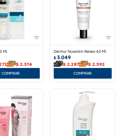
0 Ml.
Dermur Novaskin Renew 60 Ml.
3.049
$
271
$
2.574
$
2.287
$
2.592