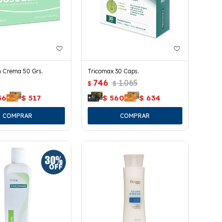
 Crema 50 Grs.
Tricomax 30 Caps.
746
1.065
$
$
56
$
517
$
560
$
634