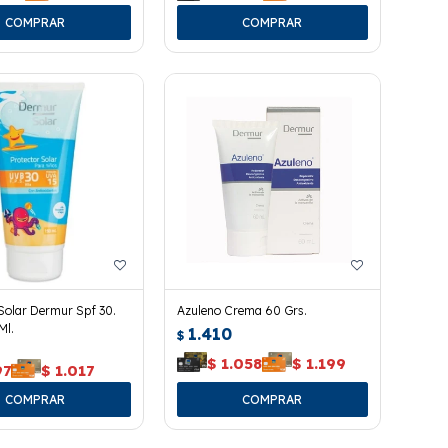
Solar Dermur Spf 30.
Azuleno Crema 60 Grs.
Ml.
1.410
$
$
1.058
$
1.199
97
$
1.017