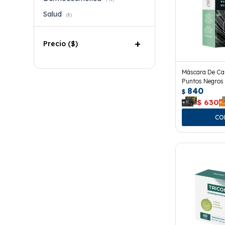
Salud
(8)
Precio
($)
Máscara De Ca
Puntos Negros 
840
$
$
630