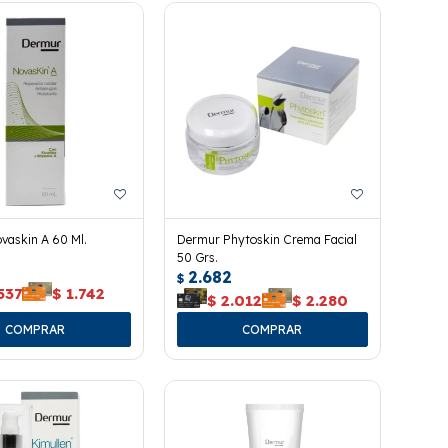
vaskin A 60 Ml.
Dermur Phytoskin Crema Facial
50 Grs.
2.682
$
537
$
1.742
$
2.012
$
2.280