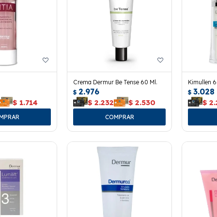
Crema Dermur Be Tense 60 Ml.
Kimullen 6
2.976
3.028
$
$
$
1.714
$
2.232
$
2.530
$
2.