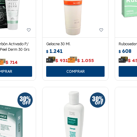
rbón Activado P/
Gelacne 30 Ml.
Rubosedan
Peel Derm 30 Grs
1.241
608
$
$
$
931
$
1.055
$
4
$
714