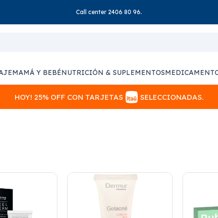
Call center 2406 80 96.
AJE
MAMÁ Y BEBÉ
NUTRICIÓN & SUPLEMENTOS
MEDICAMENT
HOY! 25% OFF CON TARJETAS
SELECCIONADAS.