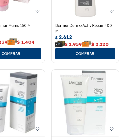
mur Mama 150 Ml.
Dermur Dermo Activ Repair 400
Ml.
2.612
$
239
$
1.404
$
1.959
$
2.220