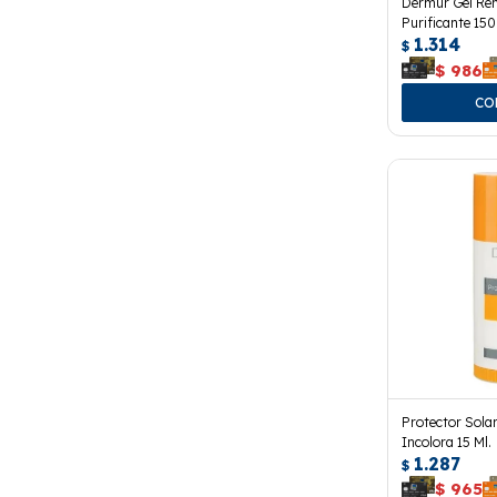
Dermur Gel Re
Purificante 150
1.314
$
$
986
Protector Sola
Incolora 15 Ml.
1.287
$
$
965