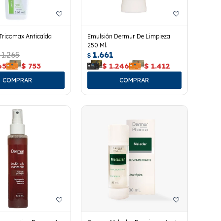
ricomax Anticaída
Emulsión Dermur De Limpieza
250 Ml.
1.265
1.661
$
65
$
753
$
1.246
$
1.412