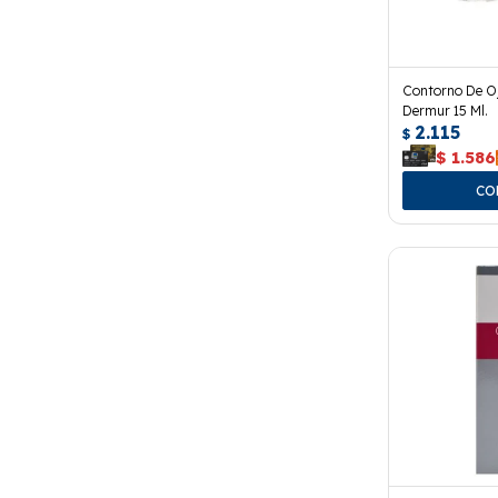
Contorno De Oj
Dermur 15 Ml.
2.115
$
$
1.586