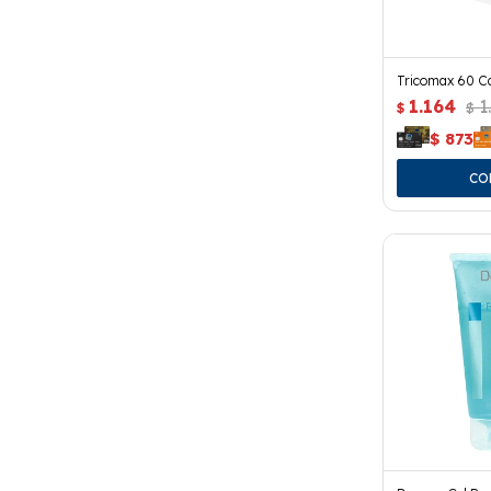
Tricomax 60 C
1.164
1
$
$
$
873