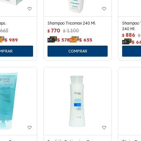
aps.
Shampoo Tricomax 240 Ml.
Shampoo T
240 Ml.
.663
770
1.100
$
$
886
$
$
$
989
$
578
$
655
$
6