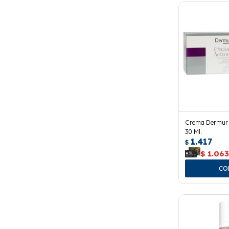
Crema Dermur E
30 Ml.
1.417
$
$
1.06