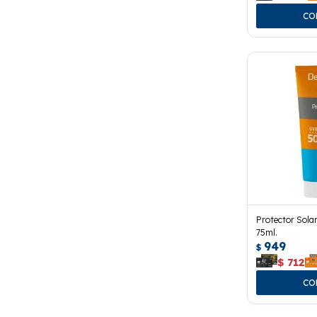
Protector Sola
75ml.
949
$
$
712