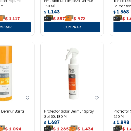
nacer Espuma
Emulsión De Limpieza Dermur
Tónico De
 Ml.
150 Ml.
La Manzani
1.143
1.368
$
$
$
1.117
$
857
$
972
$
1
r Dermur Barra
Protector Solar Dermur Spray
Protector 
Spf 30. 180 Ml.
250 Ml.
1.687
1.898
$
$
$
1.094
$
1.265
$
1.434
$
1