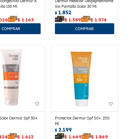
scongestivo Dermur A
Dermur Melaclar Despigmentante
lla 130 Ml.
Sin Pantalla Solar 30 Ml.
1.852
$
.026
$
1.163
$
1.389
$
1.574
Solar Dermur Spf 30+.
Protector Dermur Spf 50+. 250
Ml.
2.199
$
.424
$
1.613
$
1.649
$
1.869