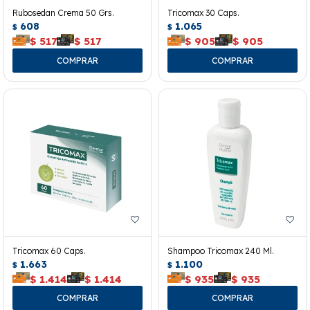
Rubosedan Crema 50 Grs.
Tricomax 30 Caps.
608
1.065
$
$
$
517
$
517
$
905
$
905
Tricomax 60 Caps.
Shampoo Tricomax 240 Ml.
1.663
1.100
$
$
$
1.414
$
1.414
$
935
$
935