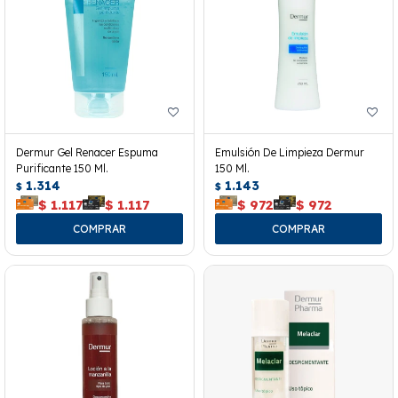
Dermur Gel Renacer Espuma
Emulsión De Limpieza Dermur
Purificante 150 Ml.
150 Ml.
1.314
1.143
$
$
$
1.117
$
1.117
$
972
$
972