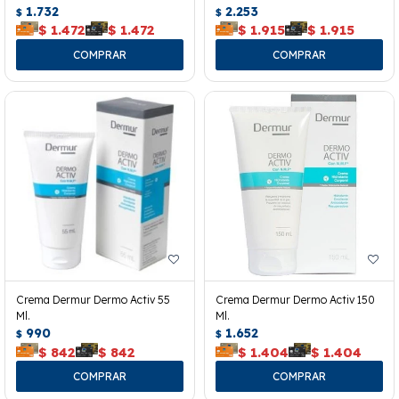
1.732
2.253
$
$
$
1.472
$
1.472
$
1.915
$
1.915
Crema Dermur Dermo Activ 55
Crema Dermur Dermo Activ 150
Ml.
Ml.
990
1.652
$
$
$
842
$
842
$
1.404
$
1.404