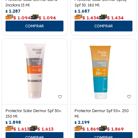
Incolora 15 Ml.
Spf 30. 180 Ml.
1.287
1.687
$
$
$
1.094
$
1.094
$
1.434
$
1.434
Protector Solar Dermur Spf 30+.
Protector Dermur Spf 50+. 250
250 Ml.
Ml.
1.898
2.199
$
$
$
1.613
$
1.613
$
1.869
$
1.869