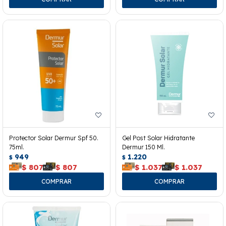
Protector Solar Dermur Spf 50.
Gel Post Solar Hidratante
75ml.
Dermur 150 Ml.
949
1.220
$
$
$
807
$
807
$
1.037
$
1.037