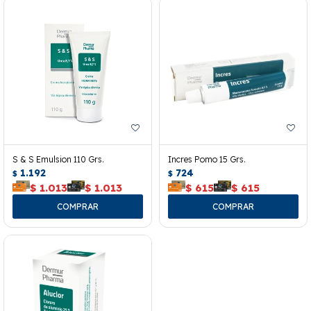
S & S Emulsion 110 Grs.
Incres Pomo 15 Grs.
1.192
724
$
$
$
1.013
$
1.013
$
615
$
615