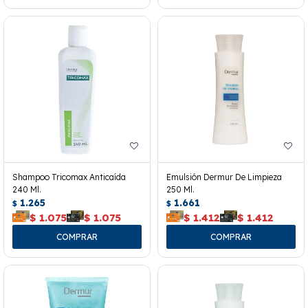
Shampoo Tricomax Anticaída
Emulsión Dermur De Limpieza
240 Ml.
250 Ml.
1.265
1.661
$
$
$
1.075
$
1.075
$
1.412
$
1.412