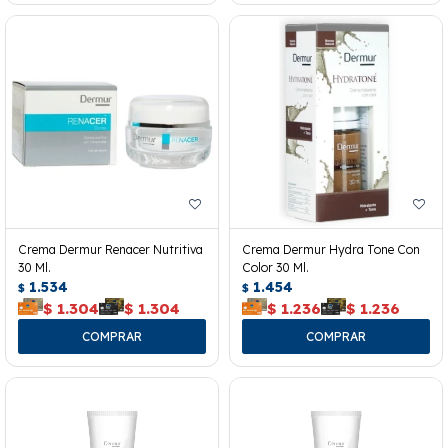
Crema Dermur Renacer Nutritiva
Crema Dermur Hydra Tone Con
30 Ml.
Color 30 Ml.
1.534
1.454
$
$
$
1.304
$
1.304
$
1.236
$
1.236