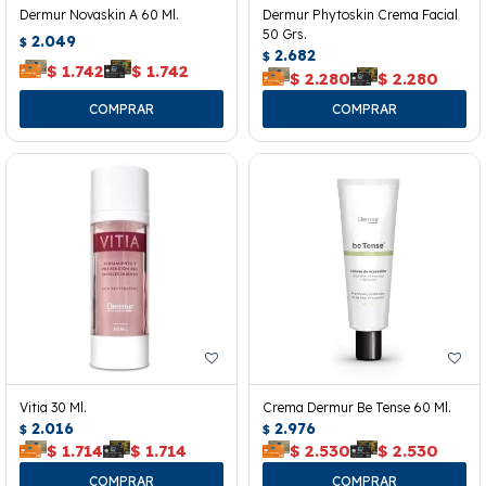
Dermur Novaskin A 60 Ml.
Dermur Phytoskin Crema Facial
50 Grs.
2.049
$
2.682
$
$
1.742
$
1.742
$
2.280
$
2.280
Vitia 30 Ml.
Crema Dermur Be Tense 60 Ml.
2.016
2.976
$
$
$
1.714
$
1.714
$
2.530
$
2.530