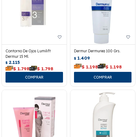
Contorno De Ojos Lumilift
Dermur Dermurea 100 Grs.
Dermur 15 Ml.
1.409
$
2.115
$
$
1.198
$
1.198
$
1.798
$
1.798