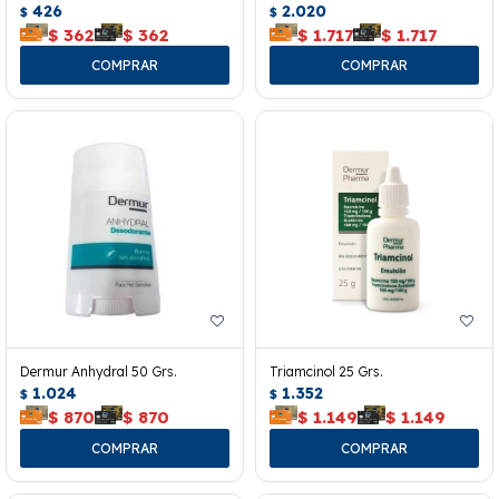
426
2.020
$
$
$
362
$
362
$
1.717
$
1.717
Dermur Anhydral 50 Grs.
Triamcinol 25 Grs.
1.024
1.352
$
$
$
870
$
870
$
1.149
$
1.149