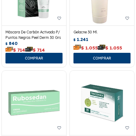
Máscara De Carbón Activado P/
Gelacne 30 Ml.
Puntos Negros Peel Derm 30 Grs
1.241
$
840
$
$
1.055
$
1.055
$
714
$
714