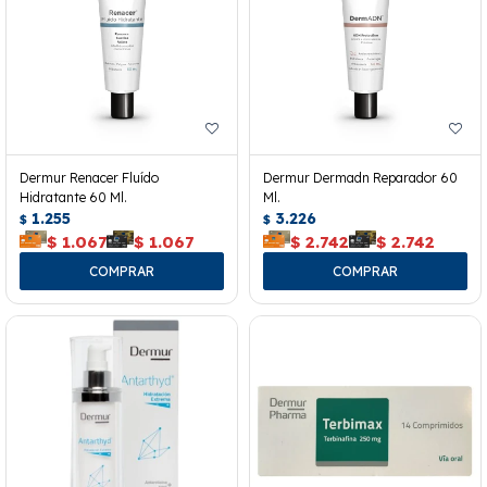
Dermur Renacer Fluído
Dermur Dermadn Reparador 60
Hidratante 60 Ml.
Ml.
1.255
3.226
$
$
$
1.067
$
1.067
$
2.742
$
2.742