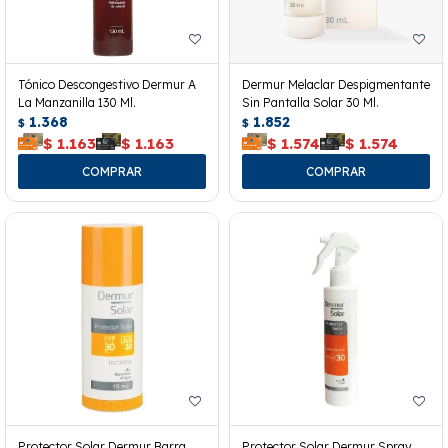
Tónico Descongestivo Dermur A
Dermur Melaclar Despigmentante
La Manzanilla 130 Ml.
Sin Pantalla Solar 30 Ml.
1.368
1.852
$
$
$
1.163
$
1.163
$
1.574
$
1.574
Protector Solar Dermur Barra
Protector Solar Dermur Spray