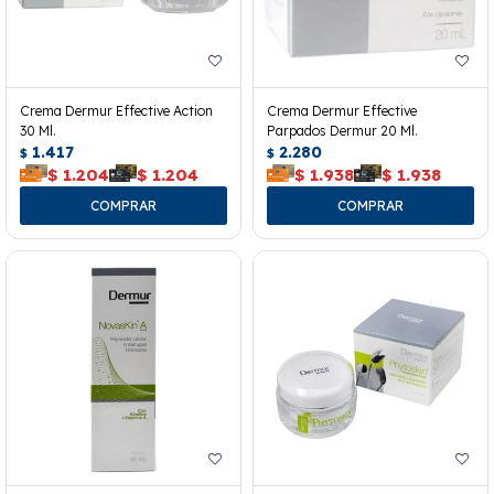
Crema Dermur Effective Action
Crema Dermur Effective
30 Ml.
Parpados Dermur 20 Ml.
1.417
2.280
$
$
$
1.204
$
1.204
$
1.938
$
1.938