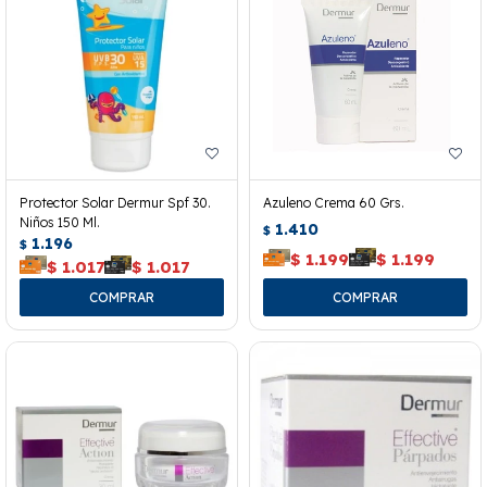
Protector Solar Dermur Spf 30.
Azuleno Crema 60 Grs.
Niños 150 Ml.
1.410
$
1.196
$
$
1.199
$
1.199
$
1.017
$
1.017