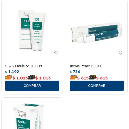
S & S Emulsion 110 Grs.
Incres Pomo 15 Grs.
1.192
724
$
$
$
1.013
$
1.013
$
615
$
615