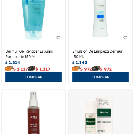
Dermur Gel Renacer Espuma
Emulsión De Limpieza Dermur
Purificante 150 Ml.
150 Ml.
1.314
1.143
$
$
$
1.117
$
1.117
$
972
$
972