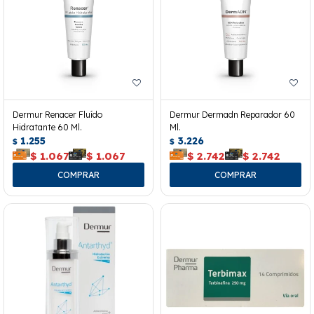
Dermur Renacer Fluído
Dermur Dermadn Reparador 60
Hidratante 60 Ml.
Ml.
1.255
3.226
$
$
$
1.067
$
1.067
$
2.742
$
2.742