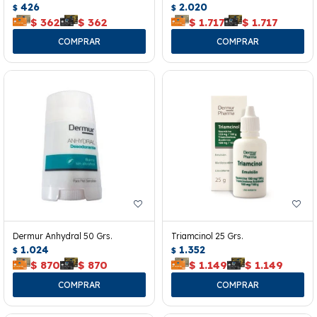
426
2.020
$
$
$
362
$
362
$
1.717
$
1.717
Dermur Anhydral 50 Grs.
Triamcinol 25 Grs.
1.024
1.352
$
$
$
870
$
870
$
1.149
$
1.149