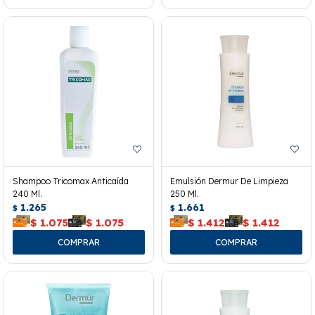
Shampoo Tricomax Anticaída
Emulsión Dermur De Limpieza
240 Ml.
250 Ml.
1.265
1.661
$
$
$
1.075
$
1.075
$
1.412
$
1.412