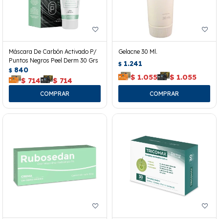
Máscara De Carbón Activado P/
Gelacne 30 Ml.
Puntos Negros Peel Derm 30 Grs
1.241
$
840
$
$
1.055
$
1.055
$
714
$
714