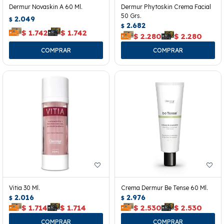
Dermur Novaskin A 60 Ml.
Dermur Phytoskin Crema Facial
50 Grs.
2.049
$
2.682
$
$
1.742
$
1.742
$
2.280
$
2.280
Vitia 30 Ml.
Crema Dermur Be Tense 60 Ml.
2.016
2.976
$
$
$
1.714
$
1.714
$
2.530
$
2.530