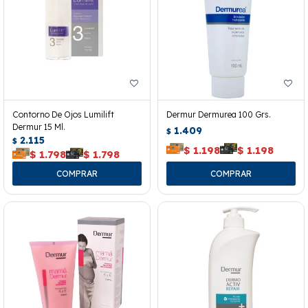
Contorno De Ojos Lumilift
Dermur Dermurea 100 Grs.
Dermur 15 Ml.
1.409
$
2.115
$
$
1.198
$
1.198
$
1.798
$
1.798