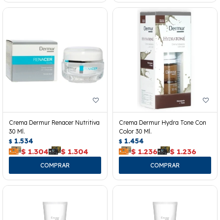
Crema Dermur Renacer Nutritiva
Crema Dermur Hydra Tone Con
30 Ml.
Color 30 Ml.
1.534
1.454
$
$
$
1.304
$
1.304
$
1.236
$
1.236