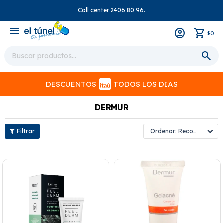
Call center 2406 80 96.
close
menu
0
$
DESCUENTOS
TODOS LOS DIAS
DERMUR
Recomendados