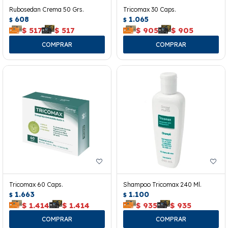
Rubosedan Crema 50 Grs.
Tricomax 30 Caps.
608
1.065
$
$
$
517
$
517
$
905
$
905
Tricomax 60 Caps.
Shampoo Tricomax 240 Ml.
1.663
1.100
$
$
$
1.414
$
1.414
$
935
$
935