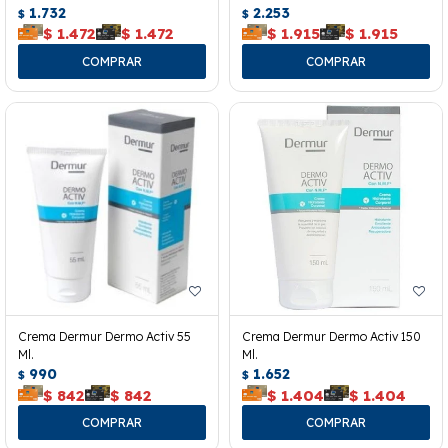
1.732
2.253
$
$
$
1.472
$
1.472
$
1.915
$
1.915
Crema Dermur Dermo Activ 55
Crema Dermur Dermo Activ 150
Ml.
Ml.
990
1.652
$
$
$
842
$
842
$
1.404
$
1.404