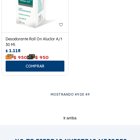
Desodorante Roll On Aluclor A/t
30 Ml.
1.118
$
$
950
$
950
MOSTRANDO
49
DE
49
Ir arriba