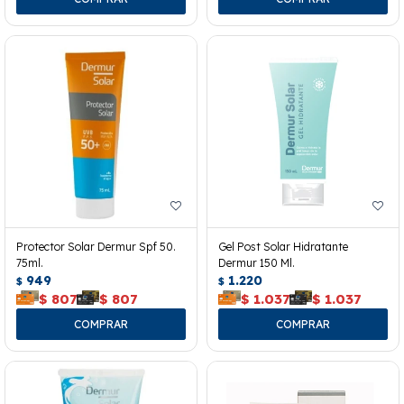
Protector Solar Dermur Spf 50.
Gel Post Solar Hidratante
75ml.
Dermur 150 Ml.
949
1.220
$
$
$
807
$
807
$
1.037
$
1.037