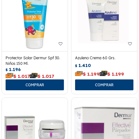
Protector Solar Dermur Spf 30.
Azuleno Crema 60 Grs.
Niños 150 Ml.
1.410
$
1.196
$
$
1.199
$
1.199
$
1.017
$
1.017