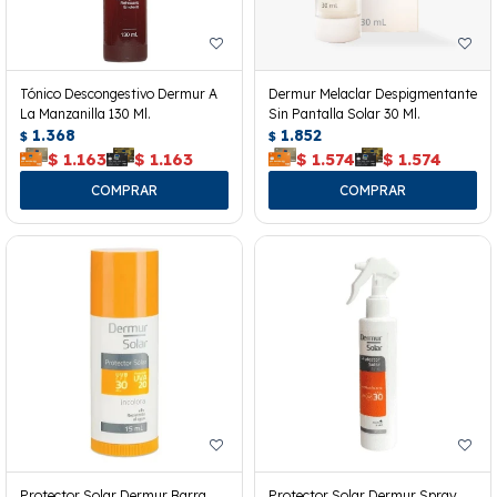
Tónico Descongestivo Dermur A
Dermur Melaclar Despigmentante
La Manzanilla 130 Ml.
Sin Pantalla Solar 30 Ml.
1.368
1.852
$
$
$
1.163
$
1.163
$
1.574
$
1.574
Protector Solar Dermur Barra
Protector Solar Dermur Spray