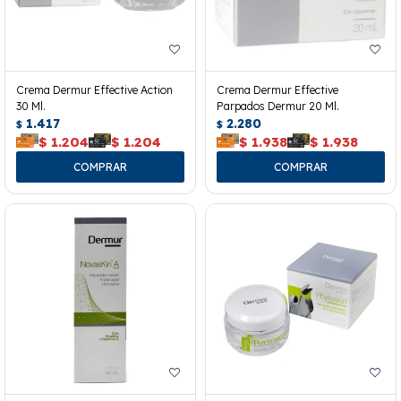
Crema Dermur Effective Action
Crema Dermur Effective
30 Ml.
Parpados Dermur 20 Ml.
1.417
2.280
$
$
$
1.204
$
1.204
$
1.938
$
1.938