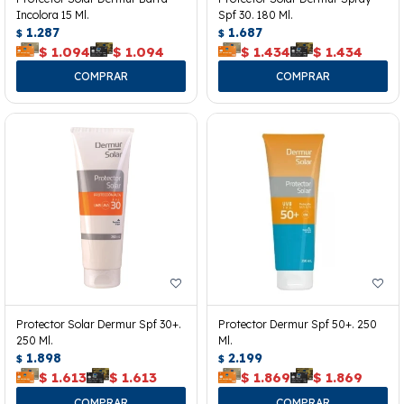
Incolora 15 Ml.
Spf 30. 180 Ml.
1.287
1.687
$
$
$
1.094
$
1.094
$
1.434
$
1.434
Protector Solar Dermur Spf 30+.
Protector Dermur Spf 50+. 250
250 Ml.
Ml.
1.898
2.199
$
$
$
1.613
$
1.613
$
1.869
$
1.869