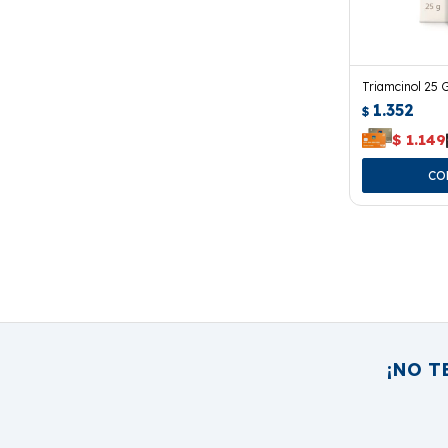
Triamcinol 25 G
1.352
$
$
1.149
¡NO T