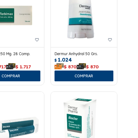
250 Mg. 28 Comp.
Dermur Anhydral 50 Grs.
1.024
$
717
$
1.717
$
870
$
870