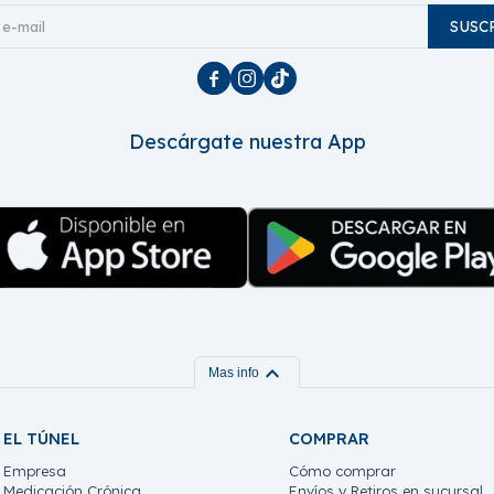
SUSC



Descárgate nuestra App
expand_more
Mas info
EL TÚNEL
COMPRAR
Empresa
Cómo comprar
Medicación Crónica
Envíos y Retiros en sucursal