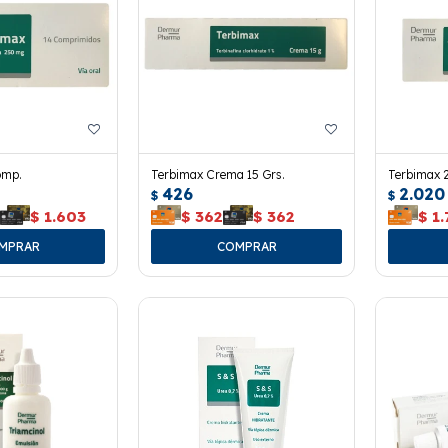
omp.
Terbimax Crema 15 Grs.
Terbimax 
426
2.020
$
$
3
$
1.603
$
362
$
362
$
1.