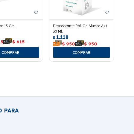
o 15 Grs.
Desodorante Roll On Aluclor A/t
30 Ml.
1.118
$
15
$
615
$
950
$
950
O PARA