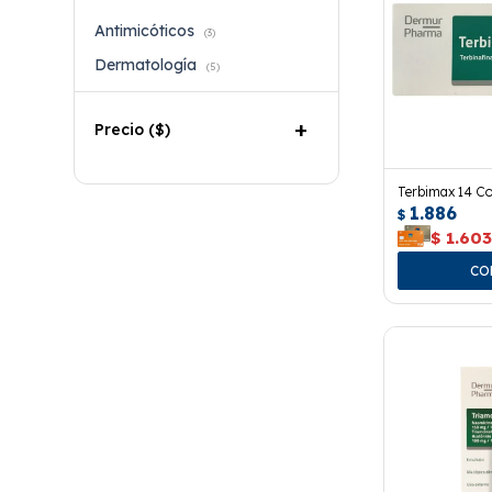
Antimicóticos
(3)
Dermatología
(5)
Precio
($)
Terbimax 14 C
1.886
$
$
1.60