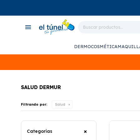
close
store
menu
local_shipping
monitor_heart
DERMOCOSMÉTICA
MAQUILL
support_agent
SALUD DERMUR
Filtrando por:
Salud
Categorías