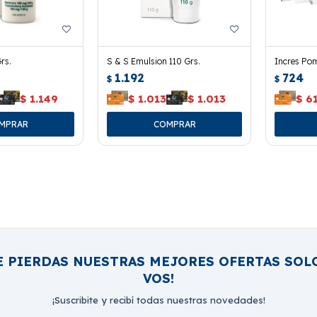
rs.
S & S Emulsion 110 Grs.
Incres Pom
1.192
724
$
$
$
1.149
$
1.013
$
1.013
$
6
E PIERDAS NUESTRAS MEJORES OFERTAS SOL
VOS!
¡Suscribite y recibí todas nuestras novedades!