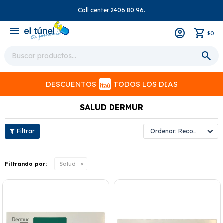
Call center 2406 80 96.
close
menu
0
$
DESCUENTOS
TODOS LOS DIAS
SALUD DERMUR
Recomendados
Filtrando por:
Salud