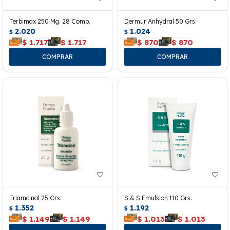
Terbimax 250 Mg. 28 Comp.
Dermur Anhydral 50 Grs.
2.020
1.024
$
$
$
1.717
$
1.717
$
870
$
870
Triamcinol 25 Grs.
S & S Emulsion 110 Grs.
1.352
1.192
$
$
$
1.149
$
1.149
$
1.013
$
1.013