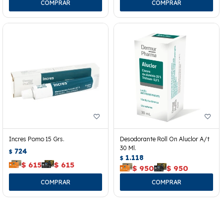
Incres Pomo 15 Grs.
Desodorante Roll On Aluclor A/t
30 Ml.
724
$
1.118
$
$
615
$
615
$
950
$
950