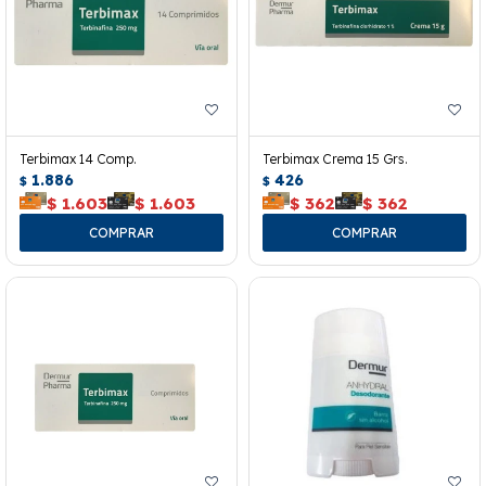
Terbimax 14 Comp.
Terbimax Crema 15 Grs.
1.886
426
$
$
$
1.603
$
1.603
$
362
$
362