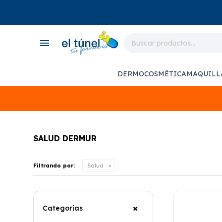
close
store
menu
local_shipping
monitor_heart
DERMOCOSMÉTICA
MAQUILL
support_agent
SALUD DERMUR
Filtrando por:
Salud
Categorías