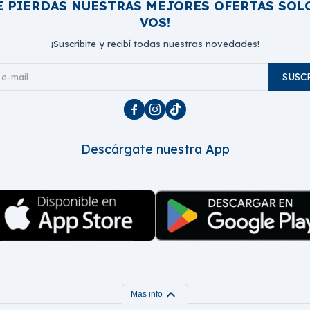
E PIERDAS NUESTRAS MEJORES OFERTAS SOL
VOS!
¡Suscribite y recibí todas nuestras novedades!
SUSC



Descárgate nuestra App
expand_more
Mas info