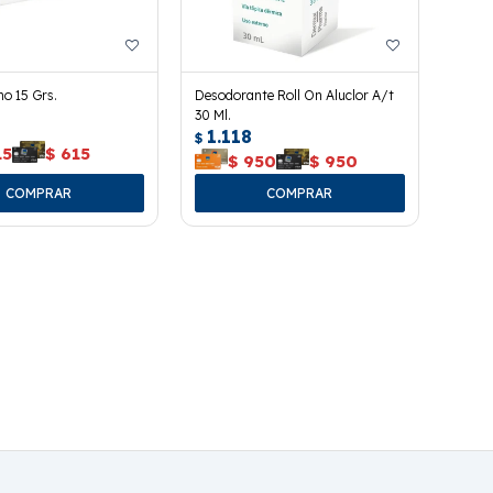
o 15 Grs.
Desodorante Roll On Aluclor A/t
30 Ml.
1.118
$
15
$
615
$
950
$
950