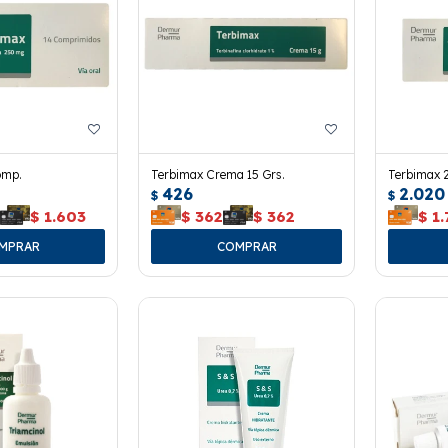
omp.
Terbimax Crema 15 Grs.
Terbimax 
426
2.020
$
$
3
$
1.603
$
362
$
362
$
1.