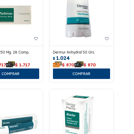
250 Mg. 28 Comp.
Dermur Anhydral 50 Grs.
1.024
$
717
$
1.717
$
870
$
870