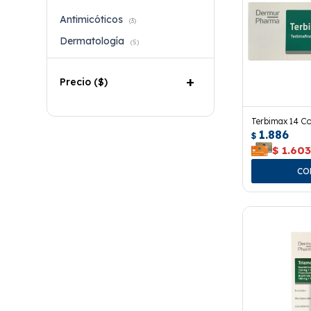
Antimicóticos
(3)
Dermatología
(5)
Precio
($)
Terbimax 14 C
1.886
$
$
1.60