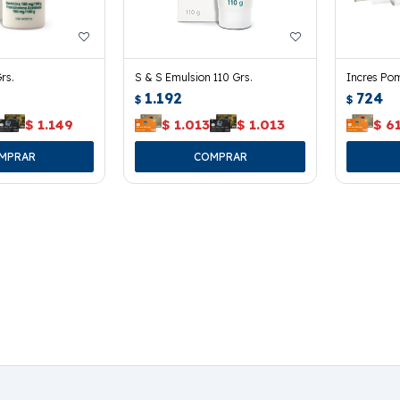
rs.
S & S Emulsion 110 Grs.
Incres Pom
1.192
724
$
$
$
1.149
$
1.013
$
1.013
$
6