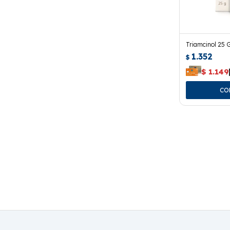
Triamcinol 25 G
1.352
$
$
1.149