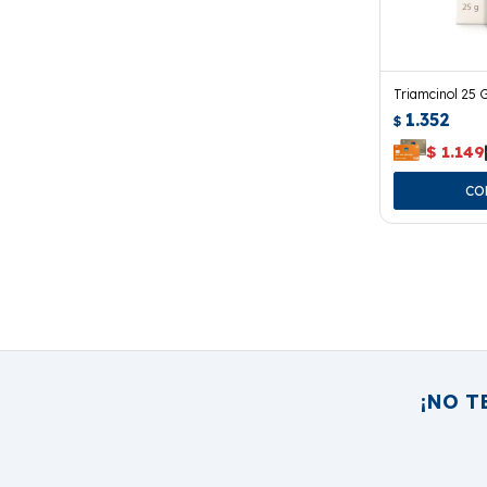
Triamcinol 25 G
1.352
$
$
1.149
¡NO T