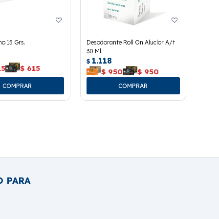
o 15 Grs.
Desodorante Roll On Aluclor A/t
30 Ml.
1.118
$
15
$
615
$
950
$
950
O PARA