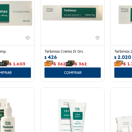
omp.
Terbimax Crema 15 Grs.
Terbimax 
426
2.020
$
$
3
$
1.603
$
362
$
362
$
1.