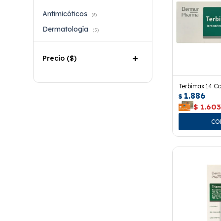
Antimicóticos
(3)
Dermatología
(5)
Precio
($)
Terbimax 14 C
1.886
$
$
1.60