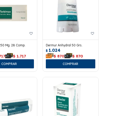
250 Mg. 28 Comp.
Dermur Anhydral 50 Grs.
1.024
$
717
$
1.717
$
870
$
870