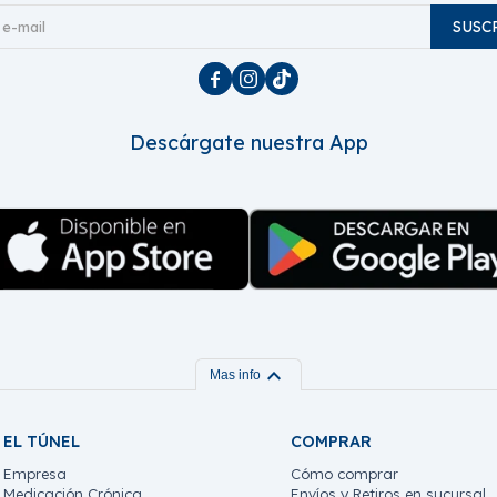
SUSC



Descárgate nuestra App
expand_more
Mas info
EL TÚNEL
COMPRAR
Empresa
Cómo comprar
Medicación Crónica
Envíos y Retiros en sucursal