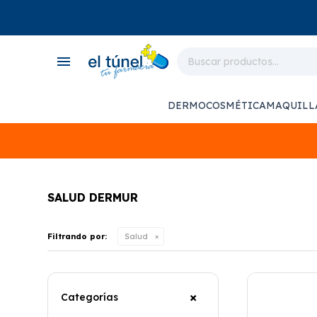
close
store
menu
local_shipping
monitor_heart
DERMOCOSMÉTICA
MAQUILL
support_agent
SALUD DERMUR
Filtrando por:
Salud
Categorías