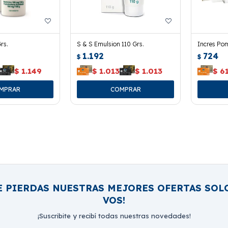
rs.
S & S Emulsion 110 Grs.
Incres Pom
1.192
724
$
$
$
1.149
$
1.013
$
1.013
$
6
E PIERDAS NUESTRAS MEJORES OFERTAS SOL
VOS!
¡Suscribite y recibí todas nuestras novedades!