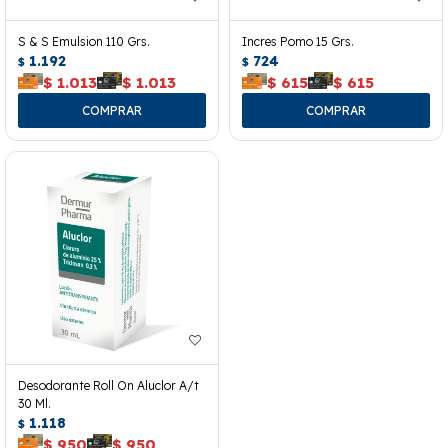
S & S Emulsion 110 Grs.
Incres Pomo 15 Grs.
1.192
724
$
$
$
1.013
$
1.013
$
615
$
615
Desodorante Roll On Aluclor A/t
30 Ml.
1.118
$
$
950
$
950