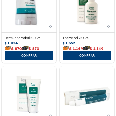
Dermur Anhydral 50 Grs.
Triamcinol 25 Grs.
1.024
1.352
$
$
$
870
$
870
$
1.149
$
1.149