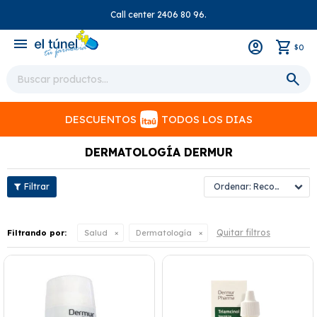
Call center 2406 80 96.
close
menu
0
$
DESCUENTOS
TODOS LOS DIAS
DERMATOLOGÍA DERMUR
Recomendados
Quitar filtros
Filtrando por:
Salud
Dermatología