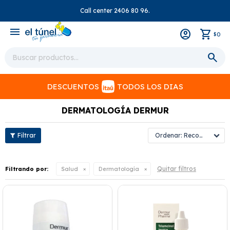
Call center 2406 80 96.
close
menu
0
$
DESCUENTOS
TODOS LOS DIAS
DERMATOLOGÍA DERMUR
Recomendados
Quitar filtros
Filtrando por:
Salud
Dermatología