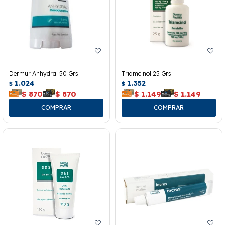
Dermur Anhydral 50 Grs.
Triamcinol 25 Grs.
1.024
1.352
$
$
$
870
$
870
$
1.149
$
1.149