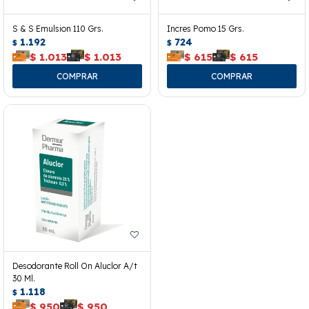
S & S Emulsion 110 Grs.
Incres Pomo 15 Grs.
1.192
724
$
$
$
1.013
$
1.013
$
615
$
615
Desodorante Roll On Aluclor A/t
30 Ml.
1.118
$
$
950
$
950