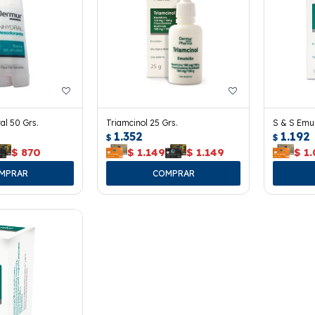
l 50 Grs.
Triamcinol 25 Grs.
S & S Emul
1.352
1.192
$
$
$
870
$
1.149
$
1.149
$
1.