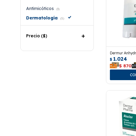
Antimicóticos
(3)
Dermatología
(5)
Precio
($)
Dermur Anhydra
1.024
$
$
870