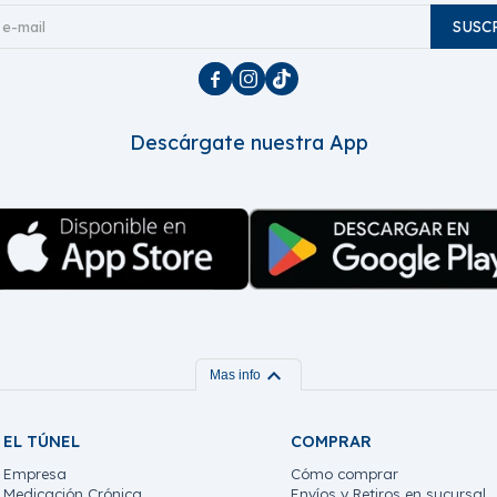
SUSC



Descárgate nuestra App
expand_more
Mas info
EL TÚNEL
COMPRAR
Empresa
Cómo comprar
Medicación Crónica
Envíos y Retiros en sucursal