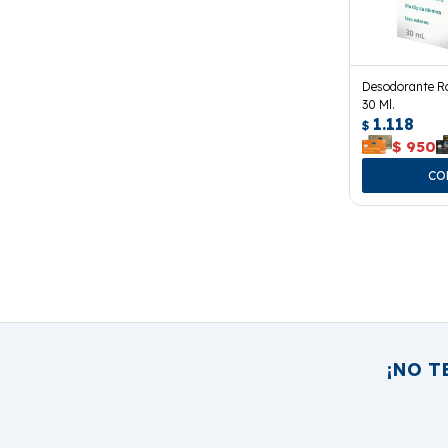
Desodorante Ro
30 Ml.
1.118
$
$
950
¡NO T