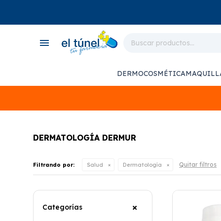
close
store
menu
local_shipping
monitor_heart
DERMOCOSMÉTICA
MAQUILL
support_agent
DERMATOLOGÍA DERMUR
Quitar filtros
Filtrando por:
Salud
Dermatología
Categorías