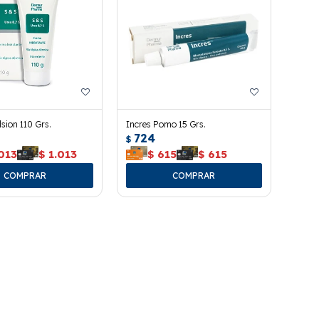
sion 110 Grs.
Incres Pomo 15 Grs.
724
$
013
$
1.013
$
615
$
615