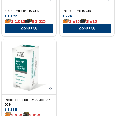
S & S Emulsion 110 Grs.
Incres Pomo 15 Grs.
1.192
724
$
$
$
1.013
$
1.013
$
615
$
615
Desodorante Roll On Aluclor A/t
30 Ml.
1.118
$
$
950
$
950