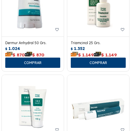
Dermur Anhydral 50 Grs.
Triamcinol 25 Grs.
1.024
1.352
$
$
$
870
$
870
$
1.149
$
1.149