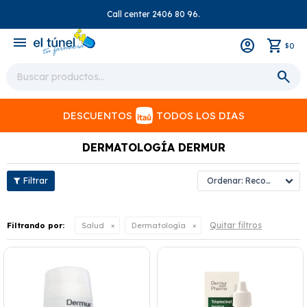
Call center 2406 80 96.
close
menu
0
$
DESCUENTOS
TODOS LOS DIAS
DERMATOLOGÍA DERMUR
Recomendados
Quitar filtros
Filtrando por:
Salud
Dermatología