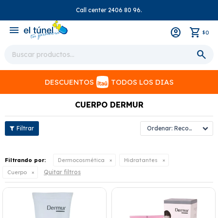
Call center 2406 80 96.
close
menu
0
$
DESCUENTOS
TODOS LOS DIAS
CUERPO DERMUR
Recomendados
Filtrando por:
Dermocosmética
Hidratantes
Quitar filtros
Cuerpo