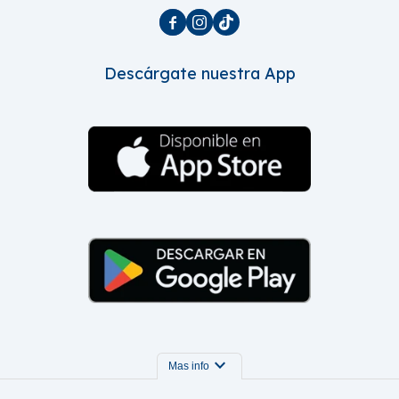



Descárgate nuestra App
expand_more
Mas info