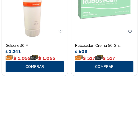
Gelacne 30 Ml.
Rubosedan Crema 50 Grs.
1.241
608
$
$
$
1.055
$
1.055
$
517
$
517