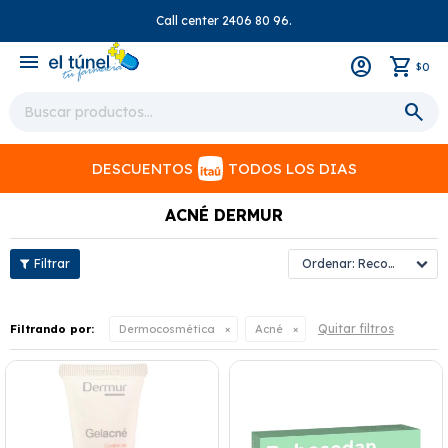
Call center 2406 80 96.
close
menu
0
$
DESCUENTOS
TODOS LOS DIAS
ACNÉ DERMUR
Recomendados
Quitar filtros
Filtrando por:
Dermocosmética
Acné