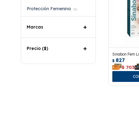
Protección Femenina
(1)
Marcas
Precio
($)
Sinabon Fem Lo
827
$
$
703