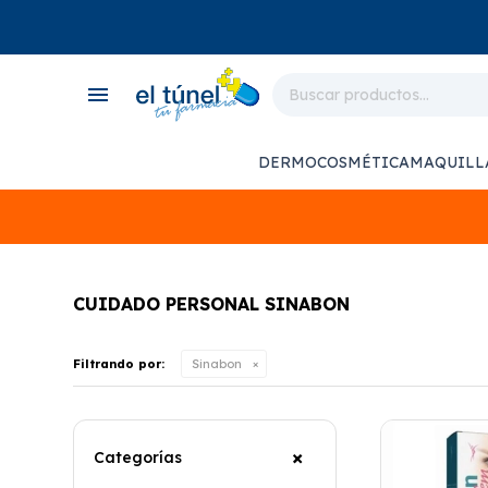
close
store
menu
local_shipping
monitor_heart
DERMOCOSMÉTICA
MAQUILL
support_agent
CUIDADO PERSONAL SINABON
Filtrando por:
Sinabon
Categorías