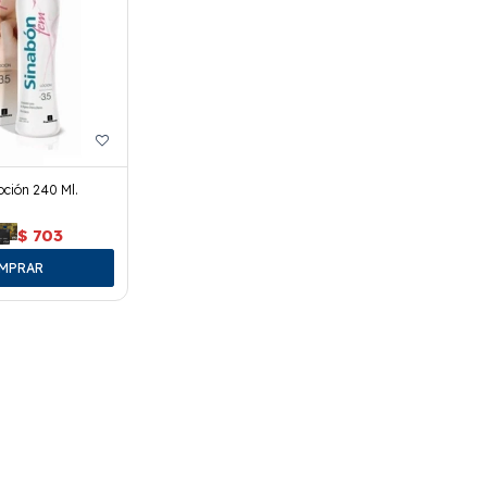
ción 240 Ml.
$
703