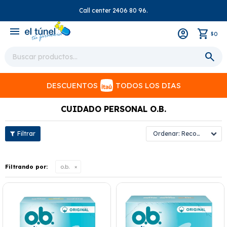
Call center 2406 80 96.
close
menu
0
$
DESCUENTOS
TODOS LOS DIAS
CUIDADO PERSONAL O.B.
Recomendados
Filtrando por:
o.b.