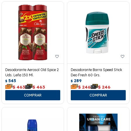
Desodorante Aerosol Old Spice 2
Desodorante Barra Speed Stick
Uds. Leña 150 Ml.
Deo Fresh 60 Grs.
545
289
$
$
$
463
$
463
$
246
$
246