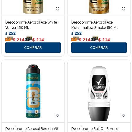
Desodorante Aerosol Axe White
Desodorante Aerosol Axe
Vetiver 150 Ml.
Marshmallow Smoke 150 Ml.
252
252
$
$
$
214
$
214
$
214
$
214
Desodorante Aerosol Rexona V8
Desodorante Roll On Rexona