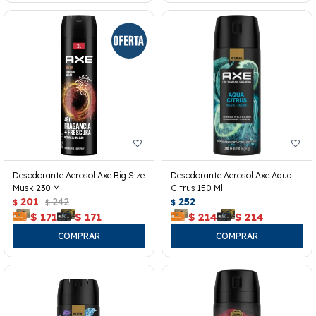
Desodorante Aerosol Axe Big Size
Desodorante Aerosol Axe Aqua
Musk 230 Ml.
Citrus 150 Ml.
201
242
252
$
$
$
$
171
$
171
$
214
$
214