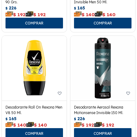
90 Grs.
Invisible Men 50 Ml.
226
165
$
$
$
192
$
192
$
140
$
140
Desodorante Roll On Rexona Men
Desodorante Aerosol Rexona
V8 50 Ml.
Motionsense Invisible 150 Ml.
165
226
$
$
$
140
$
140
$
192
$
192