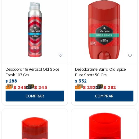
Desodorante Aerosol Old Spice
Desodorante Barra Old Spice
Fresh 107 Grs.
Pure Sport 50 Grs.
288
332
$
$
$
245
$
245
$
282
$
282