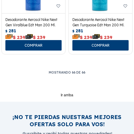
Desodorante Aerosol Nike Next
Desodorante Aerosol Nike Next
Gen Viralblue Edt Man 200 Ml.
Gen Turquoise Edt Man 200 Ml.
281
281
$
$
$
239
$
239
$
239
$
239
MOSTRANDO
66
DE
66
Ir arriba
¡NO TE PIERDAS NUESTRAS MEJORES
OFERTAS SOLO PARA VOS!
¡Suscribite y recibí todas nuestras novedades!