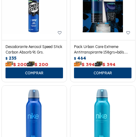
Desodorante Aerosol Speed Stick
Pack Urban Care Extreme
Carbon Absorb 91 Grs.
Antitranspirante 158grs+báls.
235
100grs
464
$
$
$
200
$
200
$
394
$
394