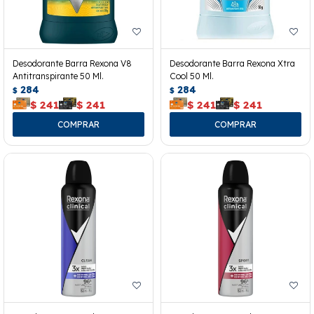
Desodorante Barra Rexona V8
Desodorante Barra Rexona Xtra
Antitranspirante 50 Ml.
Cool 50 Ml.
284
284
$
$
$
241
$
241
$
241
$
241