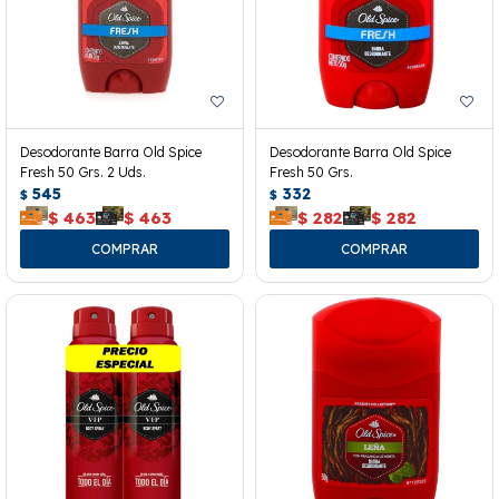
Desodorante Barra Old Spice
Desodorante Barra Old Spice
Fresh 50 Grs. 2 Uds.
Fresh 50 Grs.
545
332
$
$
$
463
$
463
$
282
$
282