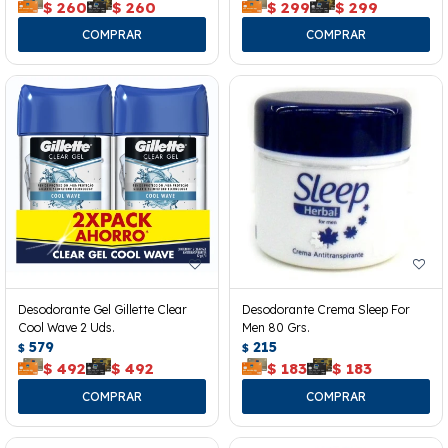
$
260
$
260
$
299
$
299
Desodorante Gel Gillette Clear
Desodorante Crema Sleep For
Cool Wave 2 Uds.
Men 80 Grs.
579
215
$
$
$
492
$
492
$
183
$
183