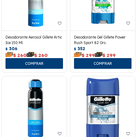
Desodorante Aerosol Gillete Artic
Desodorante Gel Gillete Power
Ice 150 Ml.
Rush Sport 82 Grs.
306
352
$
$
$
260
$
260
$
299
$
299