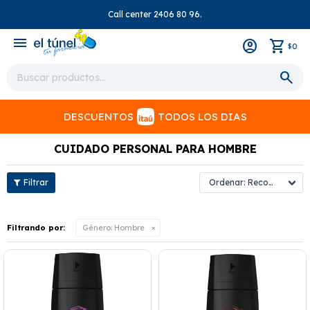
Call center 2406 80 96.
close
menu
0
$
DESCUENTOS
TODOS LOS DIAS
CUIDADO PERSONAL PARA HOMBRE
Recomendados
Filtrando por:
Género:
Hombre