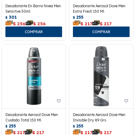
Desodorante En Barra Nivea Men
Desodorante Aerosol Dove Men
Sensitive 50ml.
Extra Fresh 150 Ml.
301
255
$
$
$
256
$
256
$
217
$
217
Desodorante Aerosol Dove Men
Desodorante Aerosol Dove Men
Cuidado Total 150 Ml.
Invisible Dry 89 Grs.
255
255
$
$
$
217
$
217
$
217
$
217