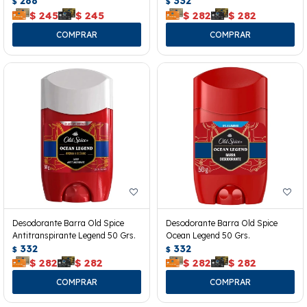
288
332
$
$
$
245
$
245
$
282
$
282
Desodorante Barra Old Spice
Desodorante Barra Old Spice
Antitranspirante Legend 50 Grs.
Ocean Legend 50 Grs.
332
332
$
$
$
282
$
282
$
282
$
282