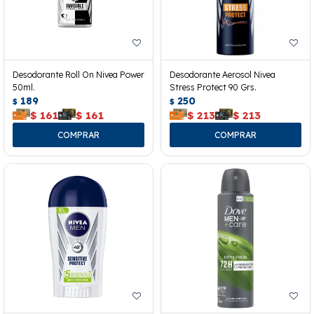
Desodorante Roll On Nivea Power
Desodorante Aerosol Nivea
50ml.
Stress Protect 90 Grs.
189
250
$
$
$
161
$
161
$
213
$
213