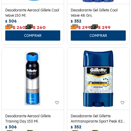
Desodorante Aerosol Gillete Cool
Desodorante Gel Gillete Cool
Wave 150 Ml.
Wave 48 Grs.
306
352
$
$
$
260
$
260
$
299
$
299
Desodorante Aerosol Gillete
Desodorante Gel Gillette
Training Day 150 Ml.
Antitranspirante Sport Peak 82
306
Grs.
352
$
$