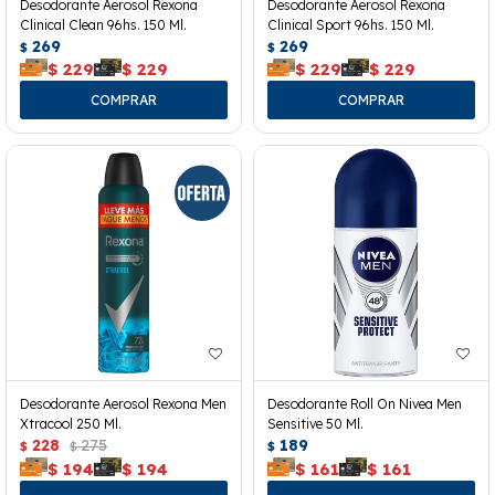
Desodorante Aerosol Rexona
Desodorante Aerosol Rexona
Clinical Clean 96hs. 150 Ml.
Clinical Sport 96hs. 150 Ml.
269
269
$
$
$
229
$
229
$
229
$
229
Desodorante Aerosol Rexona Men
Desodorante Roll On Nivea Men
Xtracool 250 Ml.
Sensitive 50 Ml.
228
275
189
$
$
$
$
194
$
194
$
161
$
161