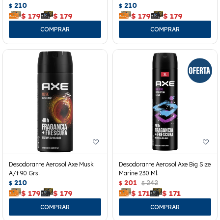
210
210
$
$
$
179
$
179
$
179
$
179
Desodorante Aerosol Axe Musk
Desodorante Aerosol Axe Big Size
A/t 90 Grs.
Marine 230 Ml.
210
201
242
$
$
$
$
179
$
179
$
171
$
171