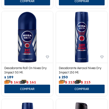
Desodorante Roll On Nivea Dry
Desodorante Aerosol Nivea Dry
Impact 50 Ml.
Impact 150 Ml.
189
250
$
$
$
161
$
161
$
213
$
213