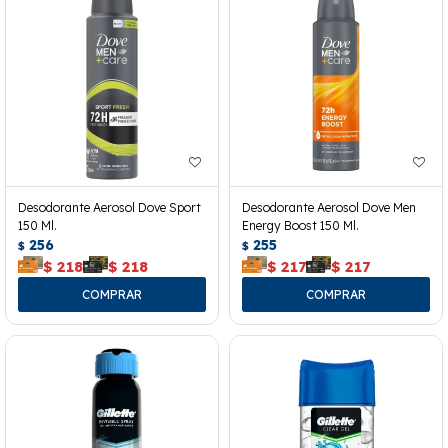
Desodorante Aerosol Dove Sport
Desodorante Aerosol Dove Men
150 Ml.
Energy Boost 150 Ml.
256
255
$
$
$
218
$
218
$
217
$
217