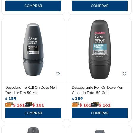
Desodorante Roll On Dove Men
Desodorante Roll On Dove Men
Invisible Dry 50 Ml.
Cuidado Total 50 Grs.
189
189
$
$
$
161
$
161
$
161
$
161